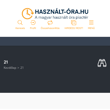
Keresés
Profil
Összehasonlítás
HIRDESS MOST!
MENÜ
21
Kezdőlap
21