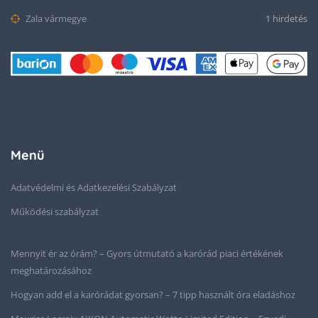
Zala vármegye
1 hirdetés
Menü
Adatvédelmi és Adatkezelési Szabályzat
Működési szabályzat
Mennyit ér az órám? – Gyors útmutató a karórád piaci értékének
meghatározásához
Hogyan add el a karórádat gyorsan? – 7 tipp használt óra eladáshoz