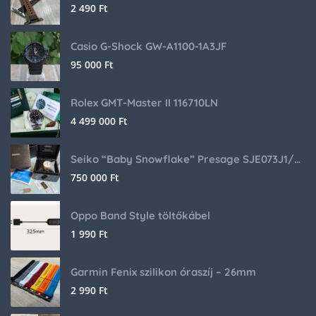
2 490
Ft
Casio G-Shock GW-A1100-1A3JF
95 000
Ft
Rolex GMT-Master II 116710LN
4 499 000
Ft
Seiko “Baby Snowflake” Presage SJE073J1/SARA015 Limited Edition
750 000
Ft
Oppo Band Style töltőkábel
1 990
Ft
Garmin Fenix szilikon óraszíj – 26mm
2 990
Ft