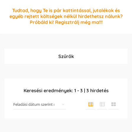
Tudtad, hogy Te is pár kattintással, jutalékok és
egyéb rejtett költségek nélkül hirdethetsz nálunk?
Próbáld ki! Regisztrálj még ma!!!
Szűrők
Keresési eredmények:
1
-
3
|
3
hirdetés