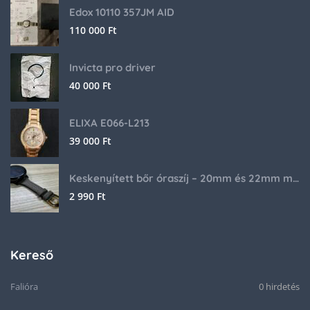
Edox 10110 357JM AID
110 000
Ft
Invicta pro driver
40 000
Ft
ELIXA E066-L213
39 000
Ft
Keskenyített bőr óraszíj – 20mm és 22mm méretben
2 990
Ft
Kereső
Falióra
0 hirdetés