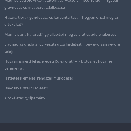
Maurice Lacroix AIKON Automatic Wotto Limited Edition – Egyedi
gravírozás és művészet találkozása
Használt órák gondozása és karbantartása – hogyan őrizd meg az
értéküket?
Mennyit ér a karórád? Így állapítsd meg az árát és add el sikeresen
Eladnád az órádat? Így készíts ütős hirdetést, hogy gyorsan vevőre
találj!
Hogyan ismerd fel az eredeti Rolex órát? – 7 biztos jel, hogy ne
verjenek át
Hirdetés kiemelési rendszer működése!
Davosával szállni élvezet!
A tökéletes gyűjtemény