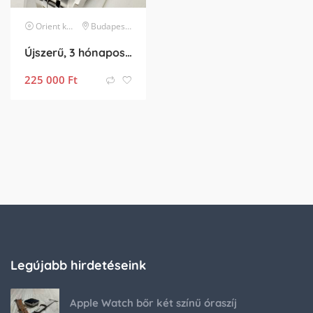
Orient
karóra
Budapest XIV. kerület
Újszerű, 3 hónapos Orient star open hart eladó
225 000
Ft
Legújabb hirdetéseink
Apple Watch bőr két színű óraszíj