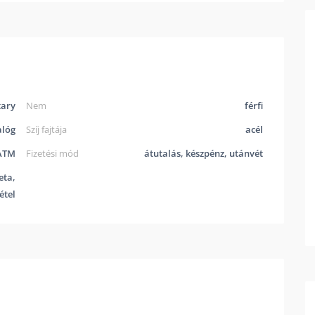
tary
Nem
férfi
lóg
Szíj fajtája
acél
0ATM
Fizetési mód
átutalás, készpénz, utánvét
eta,
étel