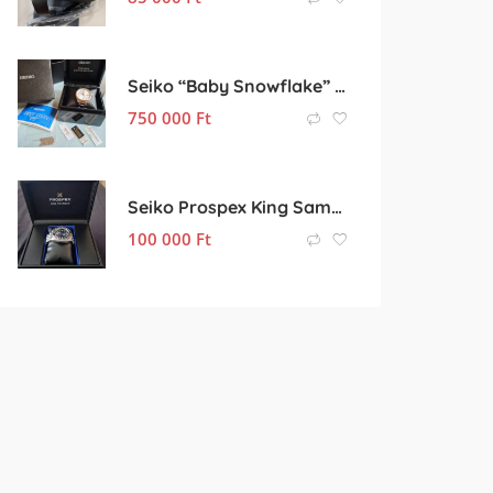
Seiko “Baby Snowflake” Presage SJE073J1/SARA015 Limited Edition
750 000
Ft
Seiko Prospex King Samurai Save The Ocean Dark “Manta Ray” Special Edition SRPF79K1
100 000
Ft