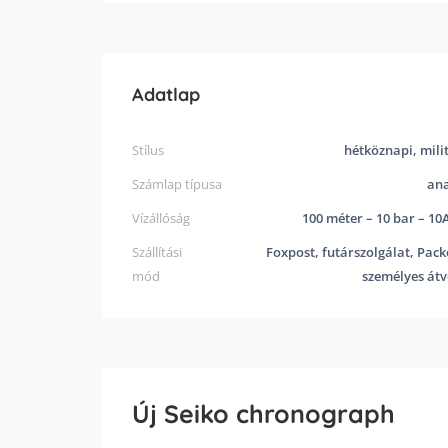
Adatlap
Stílus
hétköznapi, mili
Számlap típusa
ana
Vízállóság
100 méter – 10 bar – 1
Szállítási
Foxpost, futárszolgálat, Pack
mód
személyes átv
Új Seiko chronograph