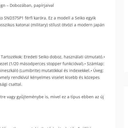
gn – Dobozában, papírjaival
ko SND375P1 férfi karóra. Ez a modell a Seiko egyik
szikus katonai (military) stílust ötvözi a modern japán
• Tartozékok: Eredeti Seiko doboz, használati útmutató.•
ezet (1/20 másodperces stopper funkcióval).• Számlap:
ineszkáló (Lumibrite) mutatókkal és indexekkel.• Üveg:
amely rendkívül kényelmes viselet kisebb és közepes
sági csattal.
etre vagy gyűjteménybe is, mivel ez a típus ebben az új