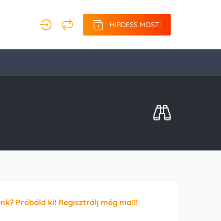
HIRDESS MOST!
unk? Próbáld ki! Regisztrálj még ma!!!