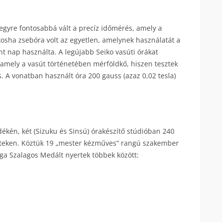
egyre fontosabbá vált a precíz időmérés, amely a
osha zsebóra volt az egyetlen, amelynek használatát a
t nap használta. A legújabb Seiko vasúti órákat
amely a vasút történetében mérföldkő, hiszen tesztek
. A vonatban használt óra 200 gauss (azaz 0,02 tesla)
ékén, két (Sizuku és Sinsú) órakészítő stúdióban 240
eteken. Köztük 19 „mester kézműves” rangú szakember
ga Szalagos Medált nyertek többek között: