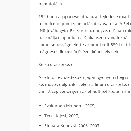
bemutatása.
1929-ben a japán vasúthálózat fejlődése miatt 
menetrend pontos betartását szavatolta. A Seik
JNR jóváhagyta. Ezt sok mozdonyvezető nap min
használják Japánban a Sinkanszen vonatoknál, 
során sebessége elérte az óránkénti 580 km-t is
mágneses fluxussűrűséget képes elviselni.
Seiko óraszerkezet
Az elmúlt évtizedekben Japán gyönyörű hegyvid
kézműves dolgozik ezeken a finom óraszerkez
van. A cég versenyein az elmúlt évtizedben Sár
Szakurada Mamoru, 2005,
Terui Kijosi, 2007,
Siohara Kendzsi, 2006, 2007