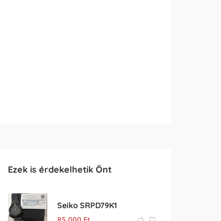
Ezek is érdekelhetik Önt
Seiko SRPD79K1
85 000
Ft