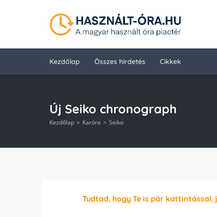
Kezdőlap
Összes hirdetés
Cikkek
Új Seiko chronograph
Kezdőlap
Karóra
Seiko
Tudtad, hogy Te is pár kattintással, 