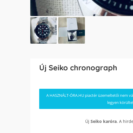
Új Seiko chronograph
A HASZNÁLT-ÓRA.HU piactér üzemeltetői nem válla
legyen körülte
Új
Seiko
karóra
. A hird