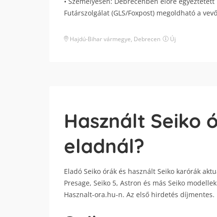
• Személyesen: Debrecenben előre egyeztetett 
Futárszolgálat (GLS/Foxpost) megoldható a vevő 
Hajdú-Bihar vármegye
,
Debrecen
Új
Használt Seiko 
eladnál?
Eladó Seiko órák és használt Seiko karórák aktu
Presage, Seiko 5, Astron és más Seiko modellek 
Hasznalt-ora.hu-n. Az első hirdetés díjmentes.