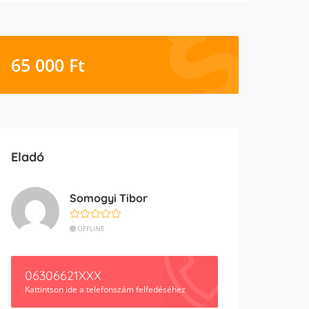
65 000
Ft
Eladó
Somogyi Tibor
OFFLINE
06306621XXX
Kattintson ide a telefonszám felfedéséhez