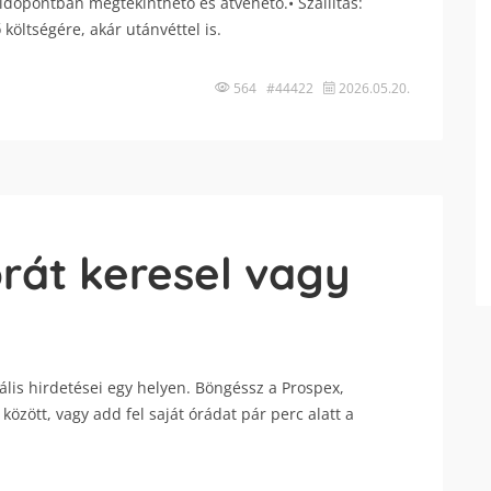
időpontban megtekinthető és átvehető.• Szállítás:
költségére, akár utánvéttel is.
564 #44422
2026.05.20.
órát keresel vagy
ális hirdetései egy helyen. Böngéssz a Prospex,
között, vagy add fel saját órádat pár perc alatt a