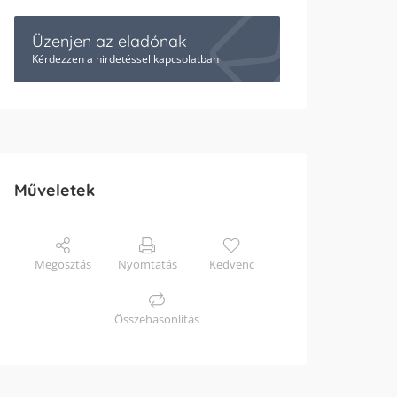
Üzenjen az eladónak
Kérdezzen a hirdetéssel kapcsolatban
Műveletek
Megosztás
Nyomtatás
Kedvenc
Összehasonlítás