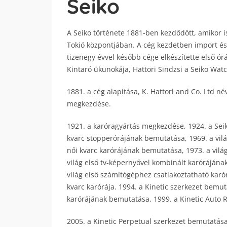
Seiko
A Seiko története 1881-ben kezdődött, amikor i
Tokió központjában. A cég kezdetben import és 
tizenegy évvel később cége elkészítette első ór
Kintaró ükunokája, Hattori Sindzsi a Seiko Wat
1881. a cég alapítása, K. Hattori and Co. Ltd n
megkezdése.
1921. a karóragyártás megkezdése, 1924. a Seik
kvarc stopperórájának bemutatása, 1969. a vilá
női kvarc karórájának bemutatása, 1973. a világ
világ első tv-képernyővel kombinált karóráján
világ első számítógéphez csatlakoztatható karó
kvarc karórája. 1994. a Kinetic szerkezet bemut
karórájának bemutatása, 1999. a Kinetic Auto 
2005. a Kinetic Perpetual szerkezet bemutatás