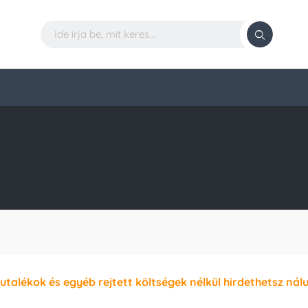
jutalékok és egyéb rejtett költségek nélkül hirdethetsz nál