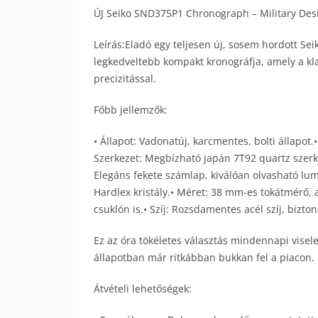
ÚJ Seiko SND375P1 Chronograph – Military Desi
Leírás:Eladó egy teljesen új, sosem hordott Sei
legkedveltebb kompakt kronográfja, amely a klas
precizitással.
Főbb jellemzők:
• Állapot: Vadonatúj, karcmentes, bolti állapot.
Szerkezet: Megbízható japán 7T92 quartz szerk
Elegáns fekete számlap, kiválóan olvasható lum
Hardlex kristály.• Méret: 38 mm-es tokátmérő, 
csuklón is.• Szíj: Rozsdamentes acél szíj, bizton
Ez az óra tökéletes választás mindennapi visel
állapotban már ritkábban bukkan fel a piacon.
Átvételi lehetőségek: