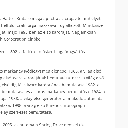
s Hattori Kintaró megalapította az órajavító műhelyét
belföldi órák forgalmazásával foglalkozott. Mindössze
áját, majd 1895-ben az első karóráját. Napjainkban
ch Corporation elnöke.
éven, 1892. a falióra-, másként ingaóragyártás
o márkanév (védjegy) megjelenése, 1965. a világ első
g első kvarc karórájának bemutatása.1972. a világ első
 első digitális kvarc karórájának bemutatása.1982. a
ak bemutatása és a Lorus márkanév bemutatása, 1984. a
rája, 1988. a világ első generátorral működő automata
atása, 1998. a világ első Kinetic chronograph
Relay szerkezet bemutatása.
a, 2005. az automata Spring Drive nemzetközi