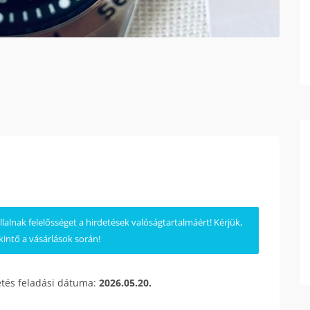
lnak felelősséget a hirdetések valóságtartalmáért! Kérjük,
kintő a vásárlások során!
etés feladási dátuma:
2026.05.20.