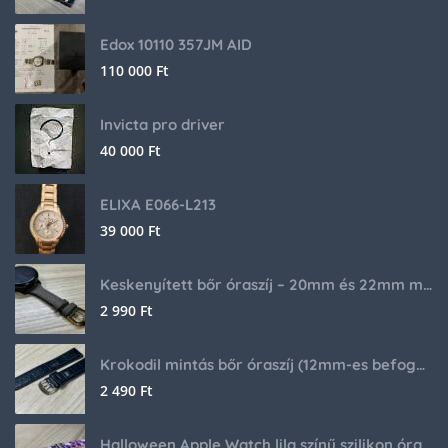
Edox 10110 357JM AID
110 000
Ft
Invicta pro driver
40 000
Ft
ELIXA E066-L213
39 000
Ft
Keskenyített bőr óraszíj – 20mm és 22mm méretben
2 990
Ft
Krokodil mintás bőr óraszíj (12mm-es befogóval rendelkező órához)
2 490
Ft
Halloween Apple Watch lila színű szilikon óraszíj