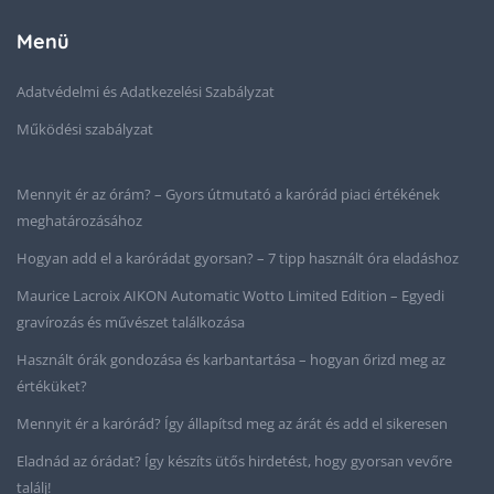
Menü
Adatvédelmi és Adatkezelési Szabályzat
Működési szabályzat
Mennyit ér az órám? – Gyors útmutató a karórád piaci értékének
meghatározásához
Hogyan add el a karórádat gyorsan? – 7 tipp használt óra eladáshoz
Maurice Lacroix AIKON Automatic Wotto Limited Edition – Egyedi
gravírozás és művészet találkozása
Használt órák gondozása és karbantartása – hogyan őrizd meg az
értéküket?
Mennyit ér a karórád? Így állapítsd meg az árát és add el sikeresen
Eladnád az órádat? Így készíts ütős hirdetést, hogy gyorsan vevőre
találj!