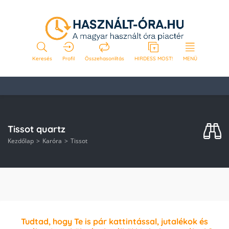
Keresés
Profil
Összehasonlítás
HIRDESS MOST!
MENÜ
Tissot quartz
Kezdőlap
Karóra
Tissot
Tudtad, hogy Te is pár kattintással, jutalékok és