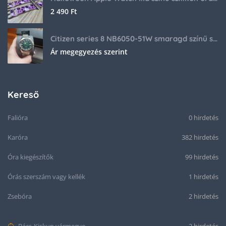
2 490
Ft
Citizen series 8 NB6050-51W smaragd színű számlappal
Ár megegyezés szerint
Kereső
Falióra
0 hirdetés
Karóra
382 hirdetés
Óra kiegészítők
99 hirdetés
Órás szerszám vagy kellék
1 hirdetés
Zsebóra
2 hirdetés