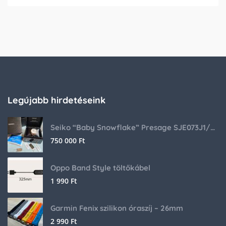
Legújabb hirdetéseink
Seiko “Baby Snowflake” Presage SJE073J1/SARA015 Limited Edition
750 000
Ft
Oppo Band Style töltőkábel
1 990
Ft
Garmin Fenix szilikon óraszíj – 26mm
2 990
Ft