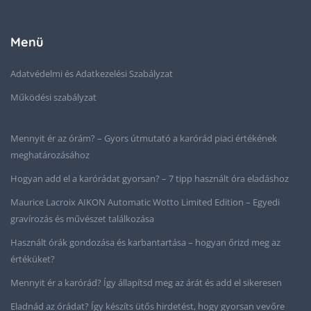
Menü
Adatvédelmi és Adatkezelési Szabályzat
Működési szabályzat
Mennyit ér az órám? – Gyors útmutató a karórád piaci értékének
meghatározásához
Hogyan add el a karórádat gyorsan? – 7 tipp használt óra eladáshoz
Maurice Lacroix AIKON Automatic Wotto Limited Edition – Egyedi
gravírozás és művészet találkozása
Használt órák gondozása és karbantartása – hogyan őrizd meg az
értéküket?
Mennyit ér a karórád? Így állapítsd meg az árát és add el sikeresen
Eladnád az órádat? Így készíts ütős hirdetést, hogy gyorsan vevőre