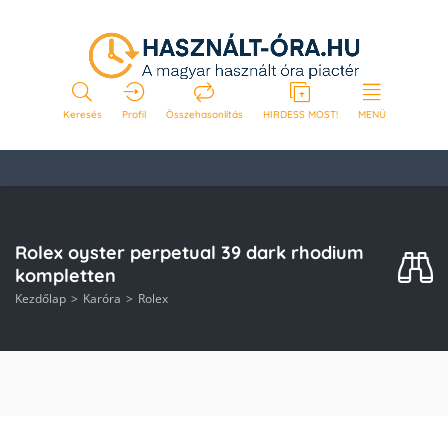
Keresés
Profil
Összehasonlítás
HIRDESS MOST!
MENÜ
Rolex oyster perpetual 39 dark rhodium
kompletten
Kezdőlap
Karóra
Rolex