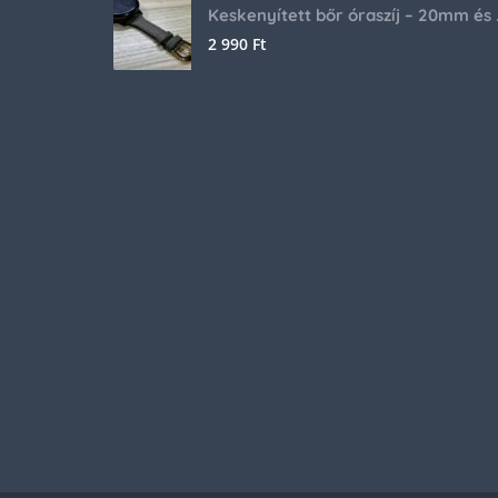
Keskenyíte
2 990
Ft