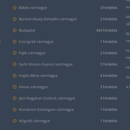
Ha
me
Békés vármegye
3 hirdetés
Me
Borsod-Abaúj-Zemplén vármegye
2 hirdetés
si
Budapest
344 hirdetés
El
ve
m
Csongrád vármegye
1 hirdetés
Ho
Fejér vármegye
2 hirdetés
ne
Győr-Moson-Sopron vármegye
5 hirdetés
Hi
Hajdú-Bihar vármegye
4 hirdetés
Da
Heves vármegye
3 hirdetés
A 
Jász-Nagykun-Szolnok vármegye
4 hirdetés
Komárom-Esztergom vármegye
1 hirdetés
Nógrád vármegye
1 hirdetés