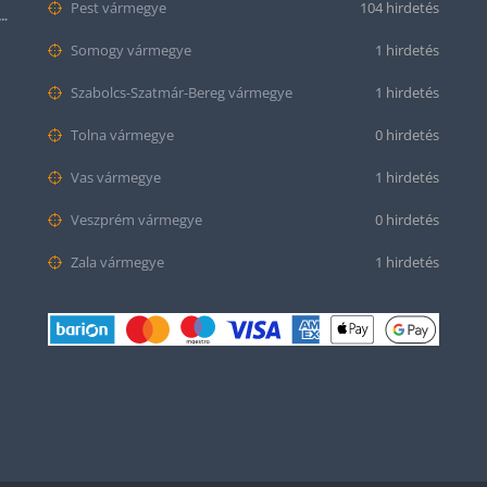
Pest vármegye
104 hirdetés
tt bőr óraszíj – 20mm és 22mm méretben
Somogy vármegye
1 hirdetés
Szabolcs-Szatmár-Bereg vármegye
1 hirdetés
Tolna vármegye
0 hirdetés
Vas vármegye
1 hirdetés
Veszprém vármegye
0 hirdetés
Zala vármegye
1 hirdetés