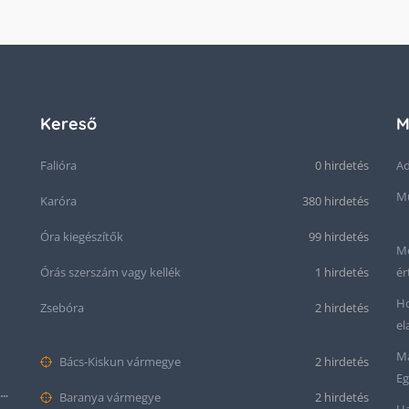
Kereső
M
Falióra
0 hirdetés
Ad
Mű
Karóra
380 hirdetés
Óra kiegészítők
99 hirdetés
Me
Órás szerszám vagy kellék
1 hirdetés
ér
Ho
Zsebóra
2 hirdetés
el
Ma
Bács-Kiskun vármegye
2 hirdetés
Eg
Seiko “Baby Snowflake” Presage SJE073J1/SARA015 Limited Edition
Baranya vármegye
2 hirdetés