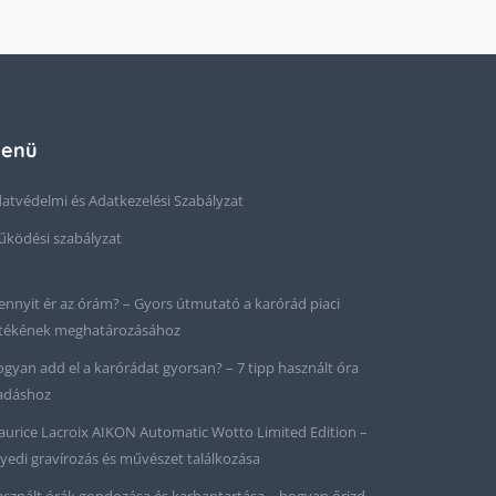
enü
atvédelmi és Adatkezelési Szabályzat
ködési szabályzat
nnyit ér az órám? – Gyors útmutató a karórád piaci
tékének meghatározásához
gyan add el a karórádat gyorsan? – 7 tipp használt óra
adáshoz
urice Lacroix AIKON Automatic Wotto Limited Edition –
yedi gravírozás és művészet találkozása