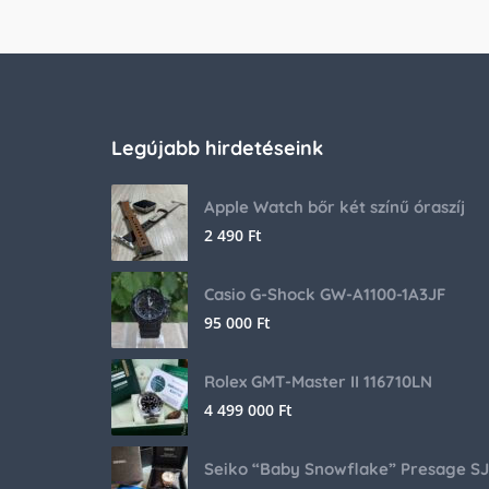
Legújabb hirdetéseink
Apple Watch bőr két színű óraszíj
2 490
Ft
Casio G-Shock GW-A1100-1A3JF
95 000
Ft
Rolex GMT-Master II 116710LN
4 499 000
Ft