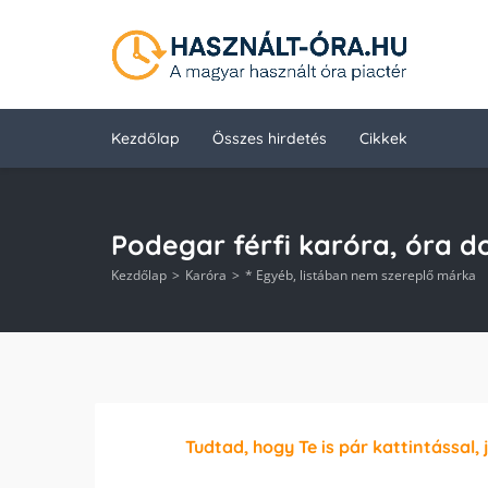
Kezdőlap
Összes hirdetés
Cikkek
Podegar férfi karóra, óra do
Kezdőlap
Karóra
* Egyéb, listában nem szereplő márka
Tudtad, hogy Te is pár kattintással, 