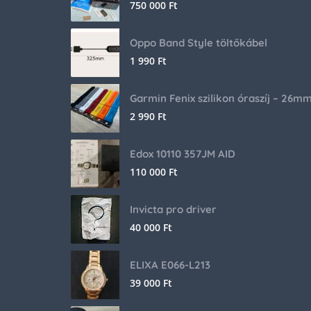
750 000
Ft
Oppo Band Style töltőkábel
1 990
Ft
Garmin Fenix szilikon óraszíj – 26m
2 990
Ft
Edox 10110 357JM AID
110 000
Ft
Invicta pro driver
40 000
Ft
ELIXA E066-L213
39 000
Ft