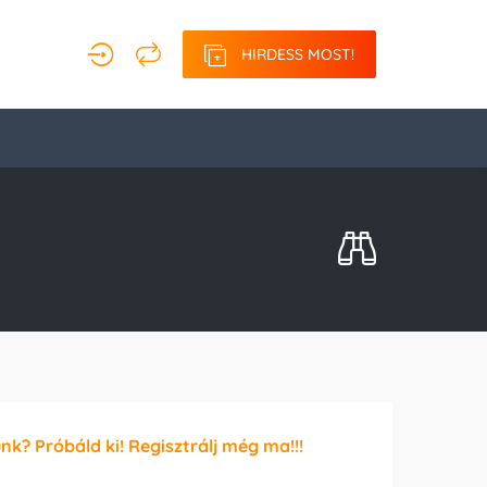
HIRDESS MOST!
unk? Próbáld ki! Regisztrálj még ma!!!