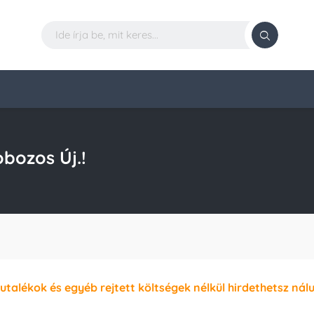
bozos Új.!
jutalékok és egyéb rejtett költségek nélkül hirdethetsz nál