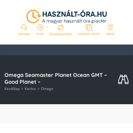
Keresés
Profil
Összehasonlítás
HIRDESS MOST!
MENÜ
Omega Seamaster Planet Ocean GMT –
Good Planet –
Kezdőlap
Karóra
Omega