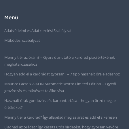
Menü
Adatvédelmi és Adatkezelési Szabályzat
Működési szabályzat
Mennyit ér az órám? – Gyors útmutató a karórád piaci értékének
meghatározásához
Hogyan add el a karórádat gyorsan? – 7 tipp használt óra eladáshoz
Maurice Lacroix AIKON Automatic Wotto Limited Edition – Egyedi
gravírozás és művészet találkozása
Használt órák gondozása és karbantartása – hogyan őrizd meg az
értéküket?
Mennyit ér a karórád? Így állapítsd meg az árát és add el sikeresen
Eladnád az órádat? Így készíts ütős hirdetést, hogy gyorsan vevőre