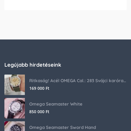
Legújabb hirdetéseink
Ritkaság! Acél OMEGA Cal.: 283 Svájci karóra 1953-ból!
169 000
Ft
Omega Seamaster White
850 000
Ft
Omega Seamaster Sword Hand