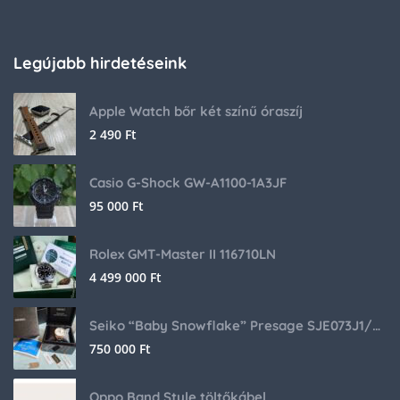
Legújabb hirdetéseink
Apple Watch bőr két színű óraszíj
2 490
Ft
Casio G-Shock GW-A1100-1A3JF
95 000
Ft
Rolex GMT-Master II 116710LN
4 499 000
Ft
Seiko “Baby Snowflake” Presage SJE073J1/SARA015 Limited Edition
750 000
Ft
Oppo Band Style töltőkábel