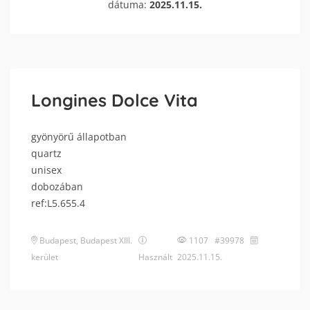
dátuma:
2025.11.15.
Longines Dolce Vita
gyönyörű állapotban
quartz
unisex
dobozában
ref:L5.655.4
Budapest
,
Budapest XIII.
1107 #39978
kerület
Használt
2025.11.15.