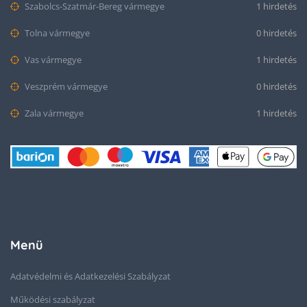
Szabolcs-Szatmár-Bereg vármegye
1 hirdetés
Tolna vármegye
0 hirdetés
Vas vármegye
1 hirdetés
Veszprém vármegye
0 hirdetés
Zala vármegye
1 hirdetés
Menü
Adatvédelmi és Adatkezelési Szabályzat
Működési szabályzat