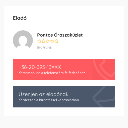
Eladó
Pontos Óraszaküzlet
OFFLINE
+36-20-395-13XXX
Kattintson ide a telefonszám felfedéséhez
Üzenjen az eladónak
Kérdezzen a hirdetéssel kapcsolatban