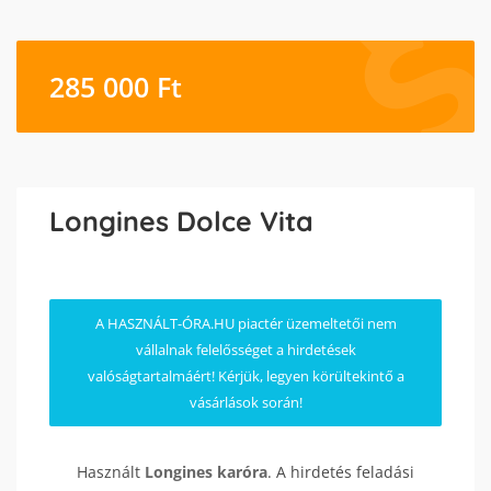
285 000
Ft
Longines Dolce Vita
A HASZNÁLT-ÓRA.HU piactér üzemeltetői nem
vállalnak felelősséget a hirdetések
valóságtartalmáért! Kérjük, legyen körültekintő a
vásárlások során!
Használt
Longines
karóra
. A hirdetés feladási