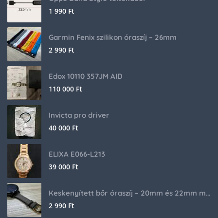
1 990
Ft
Garmin Fenix szilikon óraszíj – 26mm
2 990
Ft
Edox 10110 357JM AID
110 000
Ft
Invicta pro driver
40 000
Ft
ELIXA E066-L213
39 000
Ft
Keskenyített bőr óraszíj – 20mm és 22mm méretben
2 990
Ft