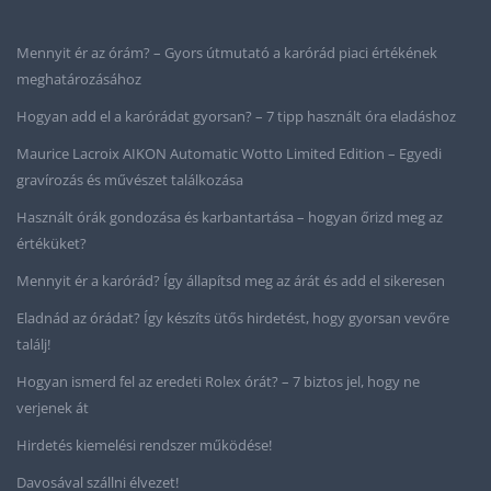
Mennyit ér az órám? – Gyors útmutató a karórád piaci értékének
meghatározásához
Hogyan add el a karórádat gyorsan? – 7 tipp használt óra eladáshoz
Maurice Lacroix AIKON Automatic Wotto Limited Edition – Egyedi
gravírozás és művészet találkozása
Használt órák gondozása és karbantartása – hogyan őrizd meg az
értéküket?
Mennyit ér a karórád? Így állapítsd meg az árát és add el sikeresen
Eladnád az órádat? Így készíts ütős hirdetést, hogy gyorsan vevőre
találj!
Hogyan ismerd fel az eredeti Rolex órát? – 7 biztos jel, hogy ne
verjenek át
Hirdetés kiemelési rendszer működése!
Davosával szállni élvezet!