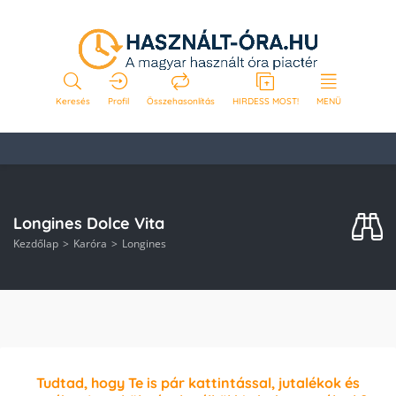
Keresés
Profil
Összehasonlítás
HIRDESS MOST!
MENÜ
Longines Dolce Vita
Kezdőlap
Karóra
Longines
Tudtad, hogy Te is pár kattintással, jutalékok és