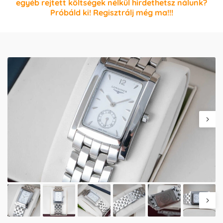
egyéb rejtett költségek nélkül hirdethetsz nálunk?
Próbáld ki! Regisztrálj még ma!!!