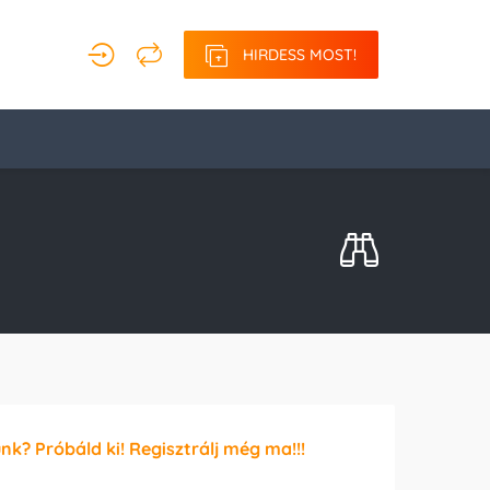
HIRDESS MOST!
unk? Próbáld ki! Regisztrálj még ma!!!