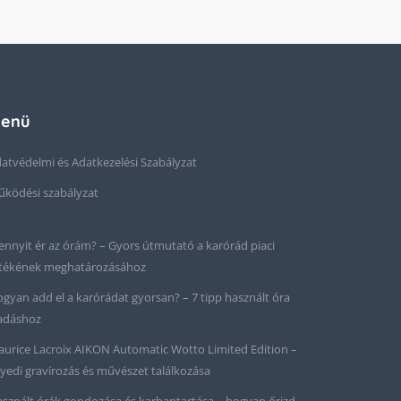
enü
atvédelmi és Adatkezelési Szabályzat
ködési szabályzat
nnyit ér az órám? – Gyors útmutató a karórád piaci
tékének meghatározásához
gyan add el a karórádat gyorsan? – 7 tipp használt óra
adáshoz
urice Lacroix AIKON Automatic Wotto Limited Edition –
yedi gravírozás és művészet találkozása