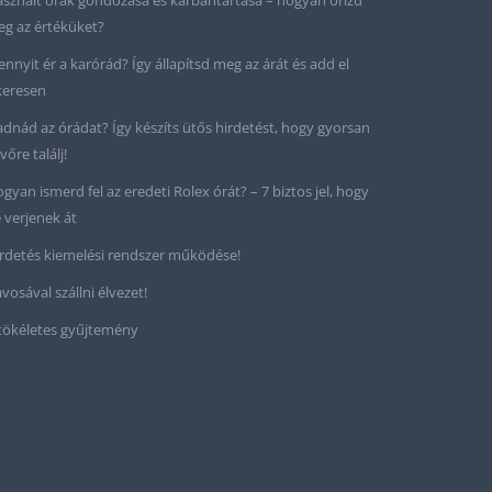
sznált órák gondozása és karbantartása – hogyan őrizd
g az értéküket?
nnyit ér a karórád? Így állapítsd meg az árát és add el
keresen
adnád az órádat? Így készíts ütős hirdetést, hogy gyorsan
vőre találj!
gyan ismerd fel az eredeti Rolex órát? – 7 biztos jel, hogy
 verjenek át
rdetés kiemelési rendszer működése!
vosával szállni élvezet!
tökéletes gyűjtemény