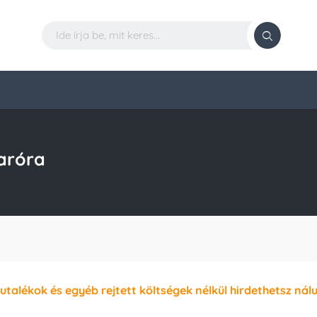
aróra
jutalékok és egyéb rejtett költségek nélkül hirdethetsz nál