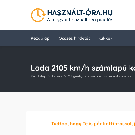
Kezdőlap
Összes hirdetés
Cikkek
Lada 2105 km/h számlapú k
Kezdőlap
Karóra
* Egyéb, listában nem szereplő márka
Tudtad, hogy Te is pár kattintással, 