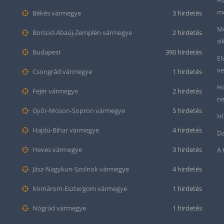
Ha
me
Békés vármegye
3 hirdetés
Me
Borsod-Abaúj-Zemplén vármegye
2 hirdetés
si
Budapest
390 hirdetés
El
ve
mond
Csongrád vármegye
1 hirdetés
Ho
Fejér vármegye
2 hirdetés
ne
Győr-Moson-Sopron vármegye
5 hirdetés
Hi
Hajdú-Bihar vármegye
4 hirdetés
Da
Heves vármegye
3 hirdetés
A 
Jász-Nagykun-Szolnok vármegye
4 hirdetés
Komárom-Esztergom vármegye
1 hirdetés
Nógrád vármegye
1 hirdetés