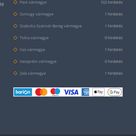
Pest vármegye
102 hirdetés
ld
Somogy vármegye
1 hirdetés
Szabolcs-Szatmár-Bereg vármegye
1 hirdetés
Tolna vármegye
0 hirdetés
Vas vármegye
1 hirdetés
Veszprém vármegye
0 hirdetés
Zala vármegye
1 hirdetés