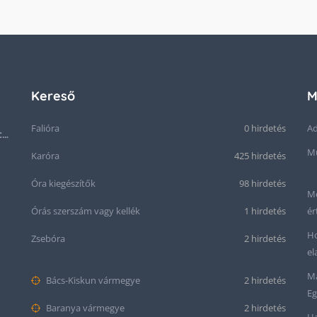
Kereső
M
Falióra
0 hirdetés
Ad
Ritkaság! Acél OMEGA Cal.: 283 Svájci karóra 1953-ból!
Mű
Karóra
425 hirdetés
Óra kiegészítők
98 hirdetés
Me
Órás szerszám vagy kellék
1 hirdetés
ér
Ho
Zsebóra
2 hirdetés
el
Ma
Bács-Kiskun vármegye
2 hirdetés
Eg
Baranya vármegye
2 hirdetés