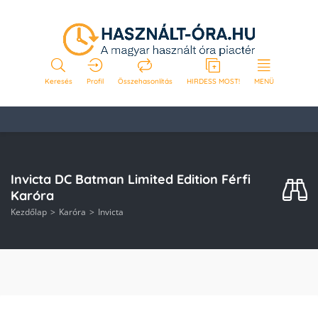
Keresés
Profil
Összehasonlítás
HIRDESS MOST!
MENÜ
Invicta DC Batman Limited Edition Férfi
Karóra
Kezdőlap
Karóra
Invicta