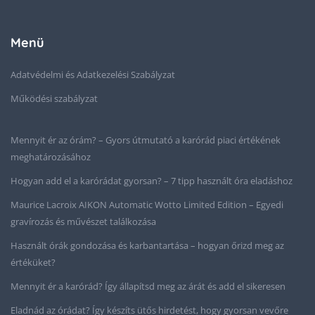
Menü
Adatvédelmi és Adatkezelési Szabályzat
Működési szabályzat
Mennyit ér az órám? – Gyors útmutató a karórád piaci értékének
meghatározásához
Hogyan add el a karórádat gyorsan? – 7 tipp használt óra eladáshoz
Maurice Lacroix AIKON Automatic Wotto Limited Edition – Egyedi
gravírozás és művészet találkozása
Használt órák gondozása és karbantartása – hogyan őrizd meg az
értéküket?
Mennyit ér a karórád? Így állapítsd meg az árát és add el sikeresen
Eladnád az órádat? Így készíts ütős hirdetést, hogy gyorsan vevőre