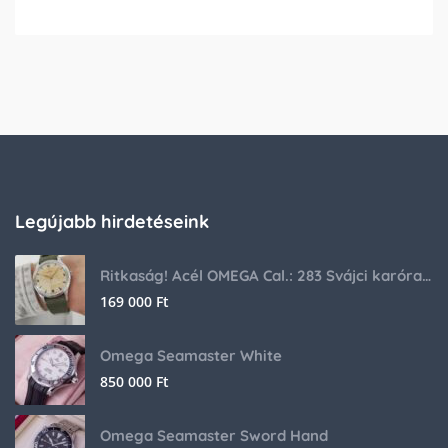
Legújabb hirdetéseink
Ritkaság! Acél OMEGA Cal.: 283 Svájci karóra 1953-ból!
169 000
Ft
Omega Seamaster White
850 000
Ft
Omega Seamaster Sword Hand