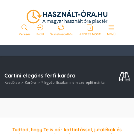
Keresés
Profil
Összehasonlítás
HIRDESS MOST!
MENÜ
Cartini elegáns férfi karóra
Kezdőlap
Karóra
* Egyéb, listában nem szereplő márka
Tudtad, hogy Te is pár kattintással, jutalékok és