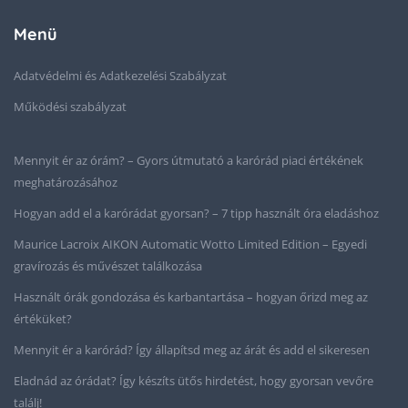
Menü
Adatvédelmi és Adatkezelési Szabályzat
Működési szabályzat
Mennyit ér az órám? – Gyors útmutató a karórád piaci értékének
meghatározásához
Hogyan add el a karórádat gyorsan? – 7 tipp használt óra eladáshoz
Maurice Lacroix AIKON Automatic Wotto Limited Edition – Egyedi
gravírozás és művészet találkozása
Használt órák gondozása és karbantartása – hogyan őrizd meg az
értéküket?
Mennyit ér a karórád? Így állapítsd meg az árát és add el sikeresen
Eladnád az órádat? Így készíts ütős hirdetést, hogy gyorsan vevőre
találj!