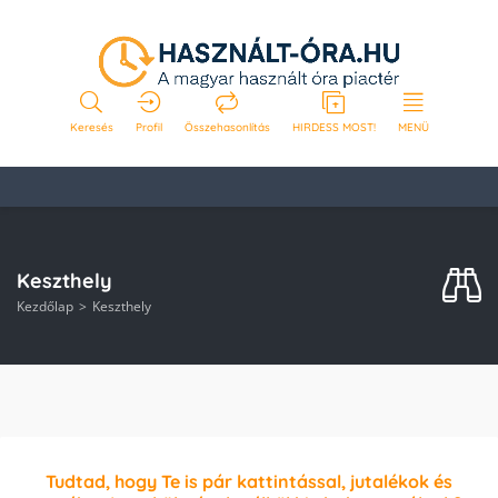
Keresés
Profil
Összehasonlítás
HIRDESS MOST!
MENÜ
Keszthely
Kezdőlap
Keszthely
Tudtad, hogy Te is pár kattintással, jutalékok és