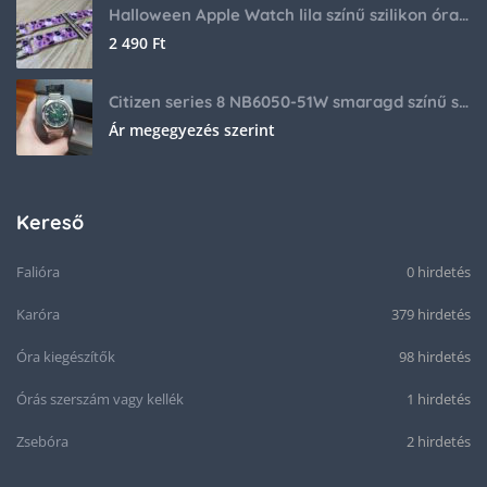
Halloween Apple Watch lila színű szilikon óraszíj
2 490
Ft
Citizen series 8 NB6050-51W smaragd színű számlappal
Ár megegyezés szerint
Kereső
Falióra
0 hirdetés
Karóra
379 hirdetés
Óra kiegészítők
98 hirdetés
Órás szerszám vagy kellék
1 hirdetés
Zsebóra
2 hirdetés