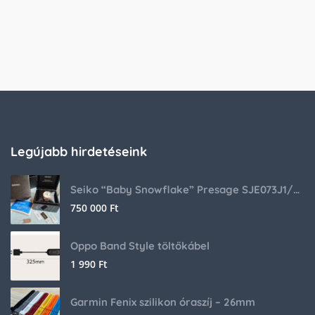
Legújabb hirdetéseink
Seiko “Baby Snowflake” Presage SJE073J1/SARA015 Limited Edition
750 000
Ft
Oppo Band Style töltőkábel
1 990
Ft
Garmin Fenix szilikon óraszíj – 26mm