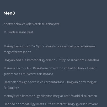
Menü
Adatvédelmi és Adatkezelési Szabályzat
Működési szabályzat
Mennyit ér az órám? – Gyors útmutató a karórád piaci értékének
meghatározásához
Hogyan add el a karórádat gyorsan? – 7 tipp használt óra eladáshoz
Maurice Lacroix AIKON Automatic Wotto Limited Edition – Egyedi
gravírozás és művészet találkozása
Használt órák gondozása és karbantartása – hogyan őrizd meg az
értéküket?
Mennyit ér a karórád? Így állapítsd meg az árát és add el sikeresen
Eladnád az órádat? Így készíts ütős hirdetést, hogy gyorsan vevőre