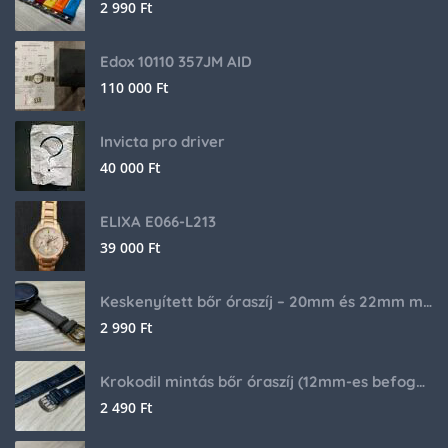
2 990
Ft
Edox 10110 357JM AID
110 000
Ft
Invicta pro driver
40 000
Ft
ELIXA E066-L213
39 000
Ft
Keskenyített bőr óraszíj – 20mm és 22mm méretben
2 990
Ft
Krokodil mintás bőr óraszíj (12mm-es befogóval rendelkező órához)
2 490
Ft