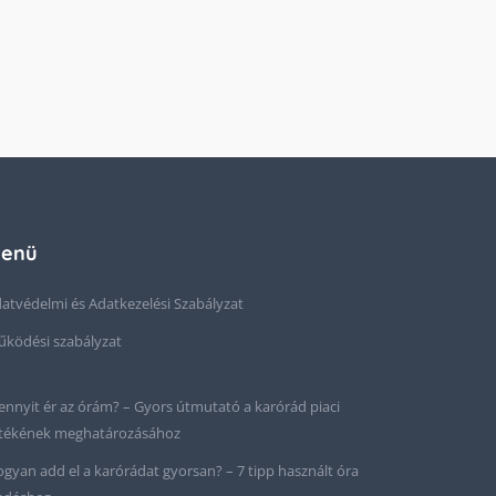
enü
atvédelmi és Adatkezelési Szabályzat
ködési szabályzat
nnyit ér az órám? – Gyors útmutató a karórád piaci
tékének meghatározásához
gyan add el a karórádat gyorsan? – 7 tipp használt óra