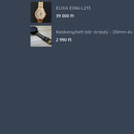
ELIXA E066-L213
39 000
Ft
Keskenyíte
2 990
Ft