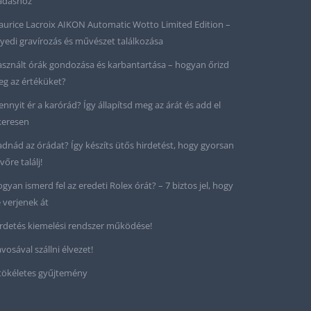
adáshoz
urice Lacroix AIKON Automatic Wotto Limited Edition –
yedi gravírozás és művészet találkozása
sznált órák gondozása és karbantartása – hogyan őrizd
g az értéküket?
nnyit ér a karórád? Így állapítsd meg az árát és add el
keresen
adnád az órádat? Így készíts ütős hirdetést, hogy gyorsan
vőre találj!
gyan ismerd fel az eredeti Rolex órát? – 7 biztos jel, hogy
 verjenek át
rdetés kiemelési rendszer működése!
vosával szállni élvezet!
tökéletes gyűjtemény