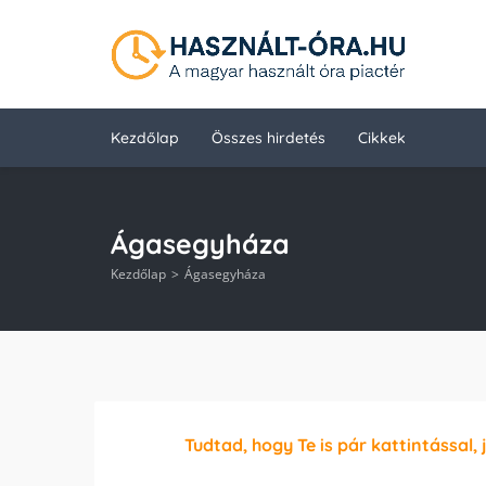
Kezdőlap
Összes hirdetés
Cikkek
Ágasegyháza
Kezdőlap
Ágasegyháza
Tudtad, hogy Te is pár kattintással, 