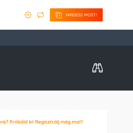
HIRDESS MOST!
unk? Próbáld ki! Regisztrálj még ma!!!