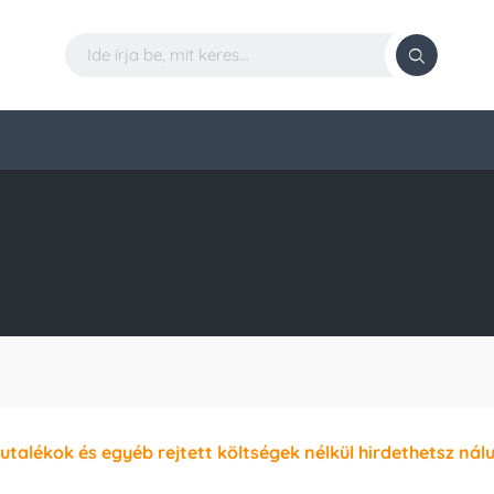
jutalékok és egyéb rejtett költségek nélkül hirdethetsz nál