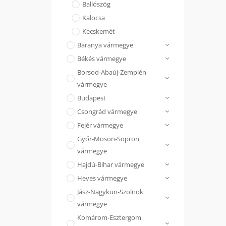
Ballószög
Kalocsa
Kecskemét
Baranya vármegye
Békés vármegye
Borsod-Abaúj-Zemplén
vármegye
Budapest
Csongrád vármegye
Fejér vármegye
Győr-Moson-Sopron
vármegye
Hajdú-Bihar vármegye
Heves vármegye
Jász-Nagykun-Szolnok
vármegye
Komárom-Esztergom