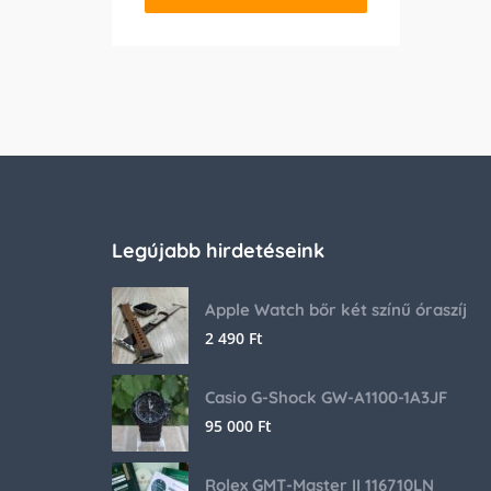
Legújabb hirdetéseink
Apple Watch bőr két színű óraszíj
2 490
Ft
Casio G-Shock GW-A1100-1A3JF
95 000
Ft
Rolex GMT-Master II 116710LN