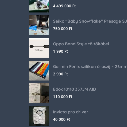
4 499 000
Ft
750 000
Ft
Oppo Band Style töltőkábel
1 990
Ft
Garmin Fenix szilikon óraszíj – 26m
2 990
Ft
Edox 10110 357JM AID
110 000
Ft
Invicta pro driver
40 000
Ft