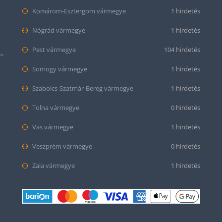
Komárom-Esztergom vármegye
1 hirdetés
Nógrád vármegye
1 hirdetés
Pest vármegye
104 hirdetés
tt bőr óraszíj – 20mm és 22mm méretben
Somogy vármegye
1 hirdetés
Szabolcs-Szatmár-Bereg vármegye
1 hirdetés
Tolna vármegye
0 hirdetés
Vas vármegye
1 hirdetés
Veszprém vármegye
0 hirdetés
Zala vármegye
1 hirdetés