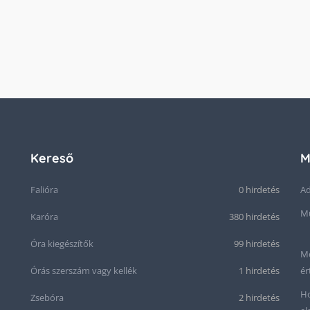
Kereső
M
Falióra
0 hirdetés
Ad
Mű
Karóra
380 hirdetés
Óra kiegészítők
99 hirdetés
Me
Órás szerszám vagy kellék
1 hirdetés
ér
Ho
Zsebóra
2 hirdetés