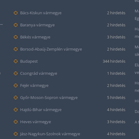
el
Ma
Bács-Kiskun vármegye
2 hirdetés
Eg
Seiko “Baby Snowflake” Presage SJE073J1/SARA015 Limited Edition
Baranya vármegye
2 hirdetés
Ha
me
Békés vármegye
3 hirdetés
Me
Borsod-Abaúj-Zemplén vármegye
2 hirdetés
si
Budapest
344 hirdetés
El
ve
m
Csongrád vármegye
1 hirdetés
Ho
Fejér vármegye
2 hirdetés
ne
Győr-Moson-Sopron vármegye
5 hirdetés
Hi
Hajdú-Bihar vármegye
4 hirdetés
Da
Heves vármegye
3 hirdetés
A 
Jász-Nagykun-Szolnok vármegye
4 hirdetés