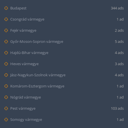
Budapest
344 ads
Csongrád vármegye
1 ad
Fejér vármegye
2 ads
Győr-Moson-Sopron vármegye
5 ads
Hajdú-Bihar vármegye
4 ads
Heves vármegye
3 ads
Jász-Nagykun-Szolnok vármegye
4 ads
Komárom-Esztergom vármegye
1 ad
Nógrád vármegye
1 ad
Pest vármegye
103 ads
Somogy vármegye
1 ad