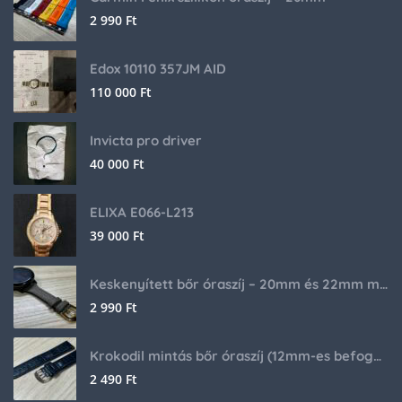
2 990
Ft
Edox 10110 357JM AID
110 000
Ft
Invicta pro driver
40 000
Ft
ELIXA E066-L213
39 000
Ft
Keskenyített bőr óraszíj – 20mm és 22mm méretben
2 990
Ft
Krokodil mintás bőr óraszíj (12mm-es befogóval rendelkező órához)
2 490
Ft