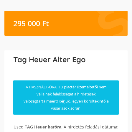
295 000
Ft
Tag Heuer Alter Ego
A HASZNÁLT-ÓRA.HU piactér üzemeltetői nem
vállalnak felelősséget a hirdetések
valóságtartalmáért! Kérjük, legyen körültekintő a
vásárlások során!
Used
TAG Heuer
karóra
. A hirdetés feladási dátuma: