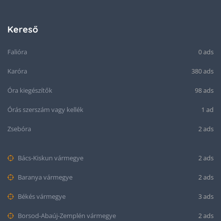
Kereső
Falióra
0 ads
Karóra
380 ads
Óra kiegészítők
98 ads
Órás szerszám vagy kellék
1 ad
Zsebóra
2 ads
Bács-Kiskun vármegye
2 ads
Baranya vármegye
2 ads
Békés vármegye
3 ads
Borsod-Abaúj-Zemplén vármegye
2 ads