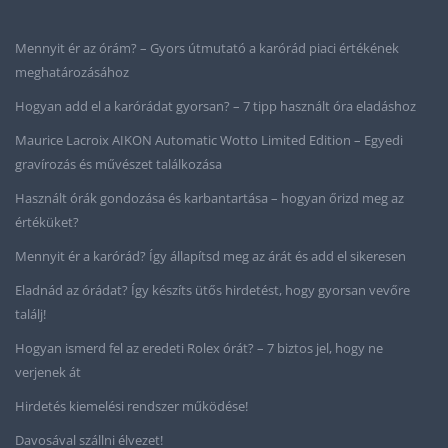
Mennyit ér az órám? – Gyors útmutató a karórád piaci értékének
meghatározásához
Hogyan add el a karórádat gyorsan? – 7 tipp használt óra eladáshoz
Maurice Lacroix AIKON Automatic Wotto Limited Edition – Egyedi
gravírozás és művészet találkozása
Használt órák gondozása és karbantartása – hogyan őrizd meg az
értéküket?
Mennyit ér a karórád? Így állapítsd meg az árát és add el sikeresen
Eladnád az órádat? Így készíts ütős hirdetést, hogy gyorsan vevőre
találj!
Hogyan ismerd fel az eredeti Rolex órát? – 7 biztos jel, hogy ne
verjenek át
Hirdetés kiemelési rendszer működése!
Davosával szállni élvezet!