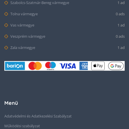
Szabolcs-Szatmár-Bereg vármegye
1 ad
Tolna vármegye
0 ads
Vas vármegye
1 ad
Veszprém vármegye
0 ads
Zala vármegye
1 ad
Menü
Adatvédelmi és Adatkezelési Szabályzat
Működési szabályzat