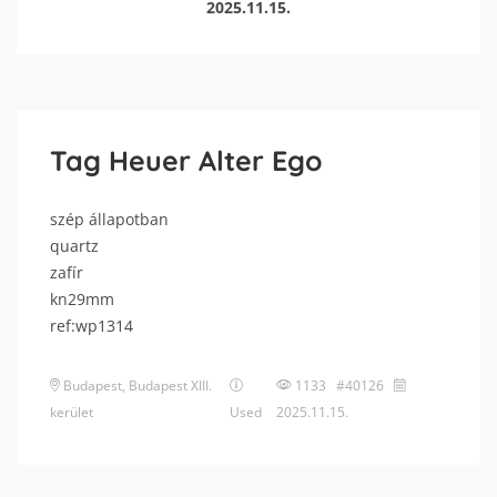
2025.11.15.
Tag Heuer Alter Ego
szép állapotban
quartz
zafír
kn29mm
ref:wp1314
Budapest
,
Budapest XIII.
1133 #40126
kerület
Used
2025.11.15.