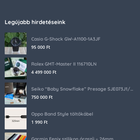
Legújabb hirdetéseink
Casio G-Shock GW-A1100-1A3JF
95 000
Ft
Rolex GMT-Master II 116710LN
4 499 000
Ft
Seiko “Baby Snowflake” Presage SJE073J1/SARA015 Limited Edition
750 000
Ft
Oppo Band Style töltőkábel
1 990
Ft
Garmin Fenix szilikon óraszíj – 26mm