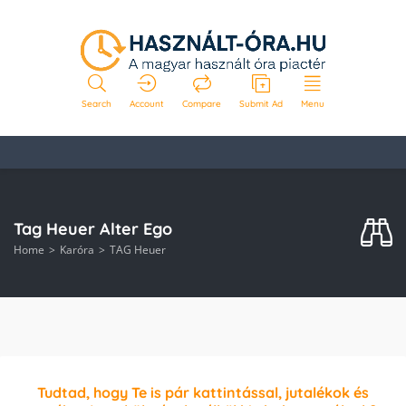
Search
Account
Compare
Submit Ad
Menu
Tag Heuer Alter Ego
Home
Karóra
TAG Heuer
Tudtad, hogy Te is pár kattintással, jutalékok és