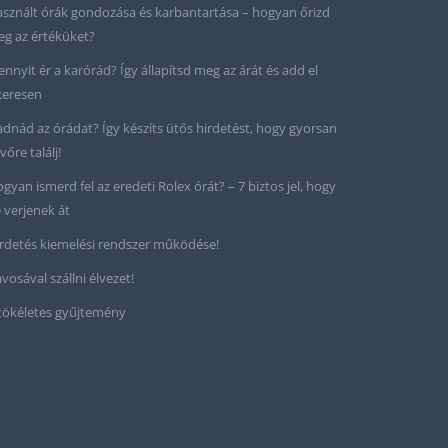
sznált órák gondozása és karbantartása – hogyan őrizd
g az értéküket?
nnyit ér a karórád? Így állapítsd meg az árát és add el
keresen
adnád az órádat? Így készíts ütős hirdetést, hogy gyorsan
vőre találj!
gyan ismerd fel az eredeti Rolex órát? – 7 biztos jel, hogy
 verjenek át
rdetés kiemelési rendszer működése!
vosával szállni élvezet!
tökéletes gyűjtemény