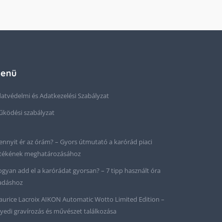
enü
atvédelmi és Adatkezelési Szabályzat
ködési szabályzat
nnyit ér az órám? – Gyors útmutató a karórád piaci
tékének meghatározásához
gyan add el a karórádat gyorsan? – 7 tipp használt óra
adáshoz
urice Lacroix AIKON Automatic Wotto Limited Edition –
yedi gravírozás és művészet találkozása