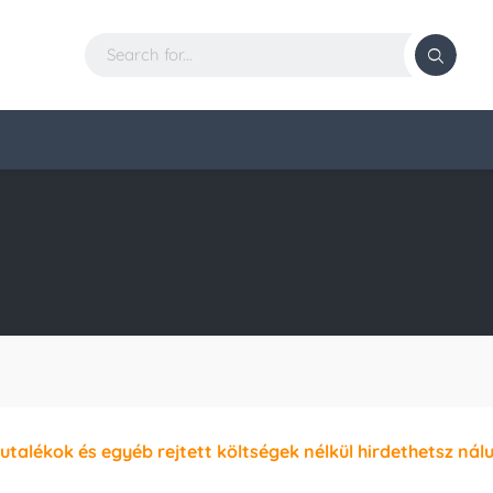
jutalékok és egyéb rejtett költségek nélkül hirdethetsz nál