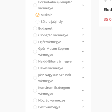
* Egyéb
Borsod-Abaúj-Zemplén
vármegye
Miskolc
35 0
Sátoraljaújhely
Budapest
Csongrád vármegye
Fejér vármegye
Győr-Moson-Sopron
vármegye
Hajdú-Bihar vármegye
Heves vármegye
Jász-Nagykun-Szolnok
vármegye
Komárom-Esztergom
vármegye
Nógrád vármegye
Pest vármegye