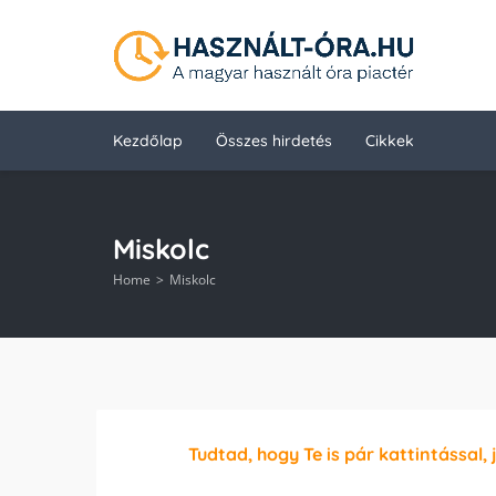
Kezdőlap
Összes hirdetés
Cikkek
Miskolc
Home
Miskolc
Tudtad, hogy Te is pár kattintással, 