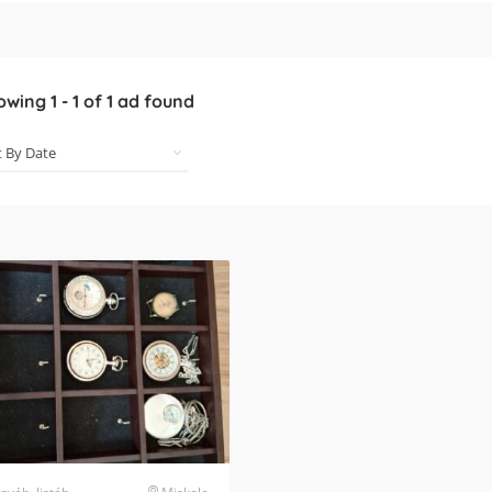
owing
1
-
1
of
1
ad found