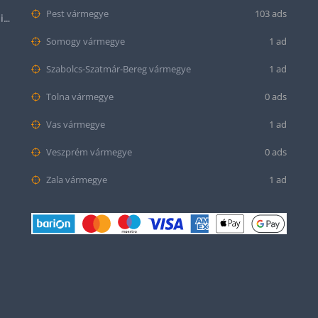
Pest vármegye
103 ads
Halloween Apple Watch lila színű szilikon óraszíj
Somogy vármegye
1 ad
Szabolcs-Szatmár-Bereg vármegye
1 ad
Tolna vármegye
0 ads
Vas vármegye
1 ad
Veszprém vármegye
0 ads
Zala vármegye
1 ad