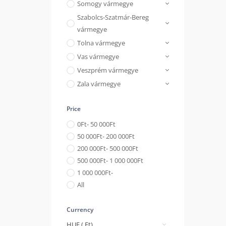
Somogy vármegye
Szabolcs-Szatmár-Bereg
vármegye
Tolna vármegye
Vas vármegye
Veszprém vármegye
Zala vármegye
Price
0
Ft
- 50 000
Ft
50 000
Ft
- 200 000
Ft
200 000
Ft
- 500 000
Ft
500 000
Ft
- 1 000 000
Ft
1 000 000
Ft
-
All
Currency