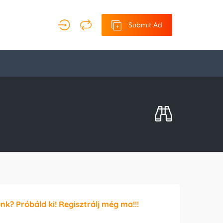
Submit Ad
unk? Próbáld ki! Regisztrálj még ma!!!