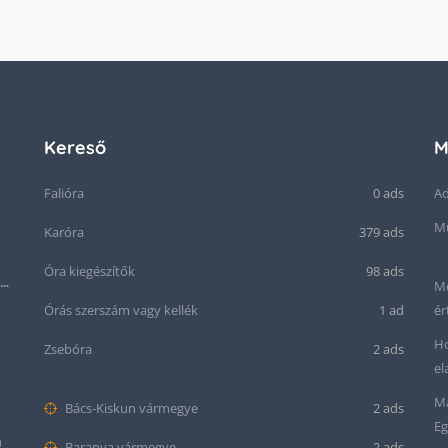
Kereső
M
Falióra
0 ads
Ad
Mű
Karóra
379 ads
Óra kiegészítők
98 ads
Seiko “Baby Snowflake” Presage SJE073J1/SARA015 Limited Edition
Me
Órás szerszám vagy kellék
1 ad
ér
Ho
Zsebóra
2 ads
el
Ma
Bács-Kiskun vármegye
2 ads
Eg
m
Baranya vármegye
2 ads