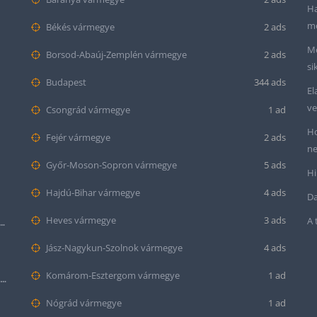
Ha
me
Békés vármegye
2 ads
Me
Borsod-Abaúj-Zemplén vármegye
2 ads
si
Budapest
344 ads
El
ve
Csongrád vármegye
1 ad
Ho
Fejér vármegye
2 ads
ne
Győr-Moson-Sopron vármegye
5 ads
Hi
Hajdú-Bihar vármegye
4 ads
Da
Heves vármegye
3 ads
A 
tt bőr óraszíj – 20mm és 22mm méretben
Jász-Nagykun-Szolnok vármegye
4 ads
Komárom-Esztergom vármegye
1 ad
Krokodil mintás bőr óraszíj (12mm-es befogóval rendelkező órához)
Nógrád vármegye
1 ad