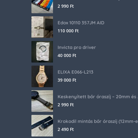
2 990
Ft
Edox 10110 357JM AID
110 000
Ft
Invicta pro driver
40 000
Ft
ELIXA E066-L213
39 000
Ft
Keskenyíte
2 990
Ft
2 490
Ft