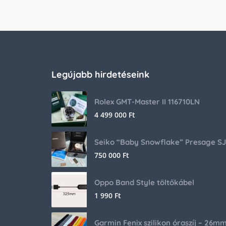
Legújabb hirdetéseink
Rolex GMT-Master II 116710LN
4 499 000
Ft
750 000
Ft
Oppo Band Style töltőkábel
1 990
Ft
Garmin Fenix szilikon óraszíj – 26m