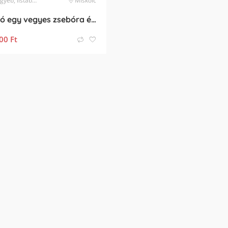
, listában nem szereplő márka
Miskolc
zsebóra
Eladó egy vegyes zsebóra és karóra csomag, összesen 8 darab óra.
00
Ft