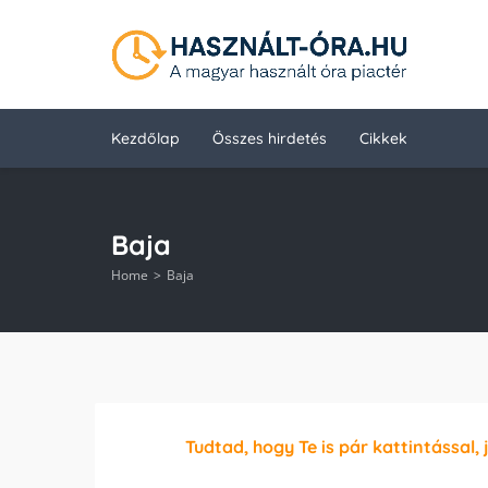
Kezdőlap
Összes hirdetés
Cikkek
Baja
Home
Baja
Tudtad, hogy Te is pár kattintással, 