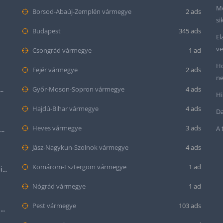
Me
Borsod-Abaúj-Zemplén vármegye
2 ads
si
Budapest
345 ads
El
ve
Csongrád vármegye
1 ad
Ho
Fejér vármegye
2 ads
ne
tt bőr óraszíj – 20mm és 22mm méretben
Győr-Moson-Sopron vármegye
4 ads
Hi
Hajdú-Bihar vármegye
4 ads
Da
Heves vármegye
3 ads
A 
Krokodil mintás bőr óraszíj (12mm-es befogóval rendelkező órához)
Jász-Nagykun-Szolnok vármegye
4 ads
Komárom-Esztergom vármegye
1 ad
Halloween Apple Watch lila színű szilikon óraszíj
Nógrád vármegye
1 ad
Pest vármegye
103 ads
Citizen series 8 NB6050-51W smaragd színű számlappal