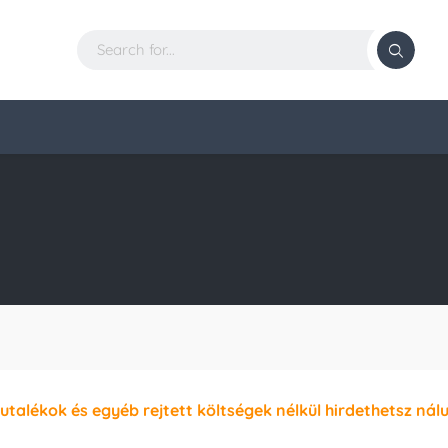
jutalékok és egyéb rejtett költségek nélkül hirdethetsz nál