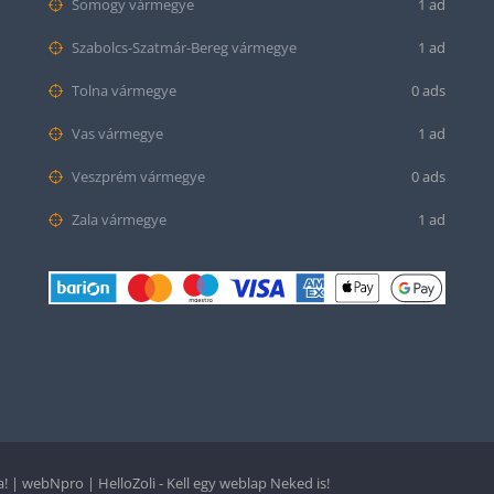
Somogy vármegye
1 ad
Szabolcs-Szatmár-Bereg vármegye
1 ad
Tolna vármegye
0 ads
Vas vármegye
1 ad
Veszprém vármegye
0 ads
Zala vármegye
1 ad
 | webNpro | HelloZoli - Kell egy weblap Neked is!