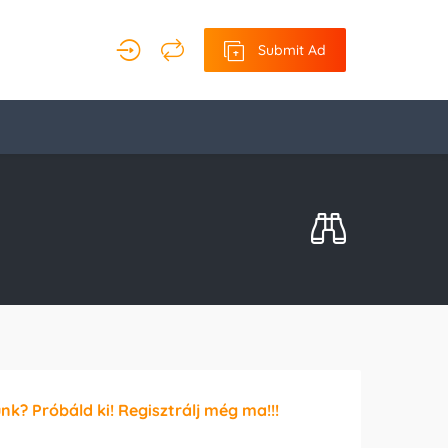
Submit Ad
unk? Próbáld ki! Regisztrálj még ma!!!