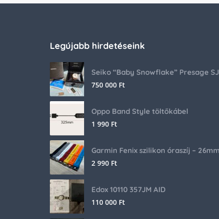
Legújabb hirdetéseink
750 000
Ft
Oppo Band Style töltőkábel
1 990
Ft
Garmin Fenix szilikon óraszíj – 26m
2 990
Ft
Edox 10110 357JM AID
110 000
Ft