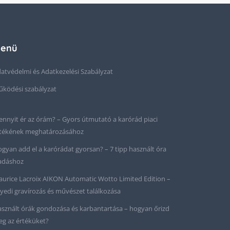
enü
atvédelmi és Adatkezelési Szabályzat
ködési szabályzat
nnyit ér az órám? – Gyors útmutató a karórád piaci
tékének meghatározásához
gyan add el a karórádat gyorsan? – 7 tipp használt óra
adáshoz
urice Lacroix AIKON Automatic Wotto Limited Edition –
yedi gravírozás és művészet találkozása
sznált órák gondozása és karbantartása – hogyan őrizd
g az értéküket?