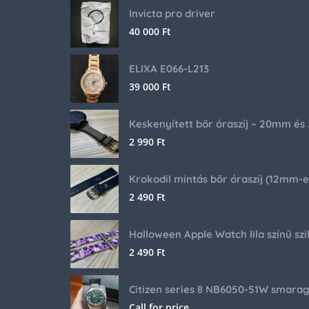
Invicta pro driver
40 000
Ft
ELIXA E066-L213
39 000
Ft
Keskenyíte
2 990
Ft
2 490
Ft
2 490
Ft
Call for price