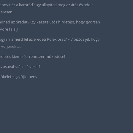
nnyit ér a karórád? Így állapítsd meg az árát és add el
keresen
adnád az órádat? Így készíts ütős hirdetést, hogy gyorsan
vőre találj!
gyan ismerd fel az eredeti Rolex órát? – 7 biztos jel, hogy
 verjenek át
rdetés kiemelési rendszer működése!
vosával szállni élvezet!
tökéletes gyűjtemény