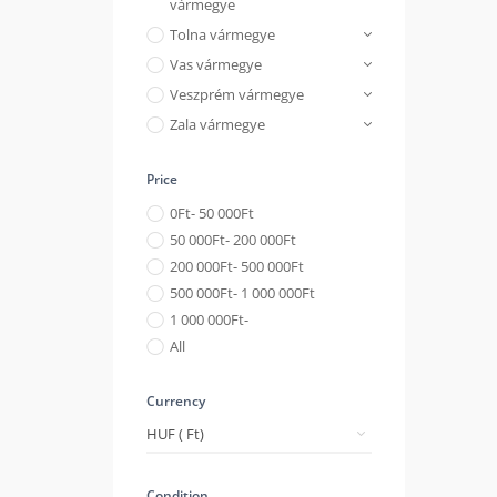
vármegye
Tolna vármegye
Vas vármegye
Veszprém vármegye
Zala vármegye
Price
0
Ft
- 50 000
Ft
50 000
Ft
- 200 000
Ft
200 000
Ft
- 500 000
Ft
500 000
Ft
- 1 000 000
Ft
1 000 000
Ft
-
All
Currency
Condition