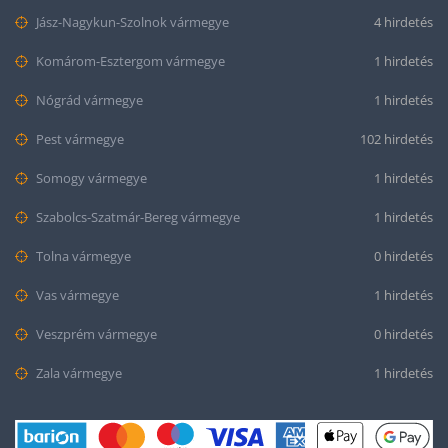
Jász-Nagykun-Szolnok vármegye
4 hirdetés
Komárom-Esztergom vármegye
1 hirdetés
Nógrád vármegye
1 hirdetés
Pest vármegye
102 hirdetés
Somogy vármegye
1 hirdetés
Szabolcs-Szatmár-Bereg vármegye
1 hirdetés
Tolna vármegye
0 hirdetés
Vas vármegye
1 hirdetés
Veszprém vármegye
0 hirdetés
Zala vármegye
1 hirdetés