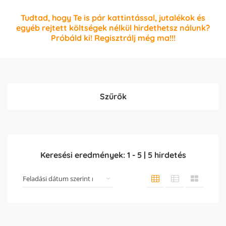
Tudtad, hogy Te is pár kattintással, jutalékok és
egyéb rejtett költségek nélkül hirdethetsz nálunk?
Próbáld ki! Regisztrálj még ma!!!
Szűrők
Keresési eredmények:
1
-
5
|
5
hirdetés