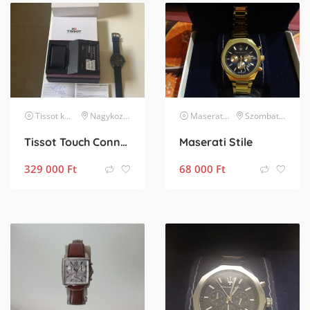
Tissot
karóra
Nagykozár
Maserati
karóra
Szombathely
Tissot Touch Connect Solar gyönyörű állapotban 2028.11.04-ig garanciális
Maserati Stile
329 000
Ft
68 000
Ft