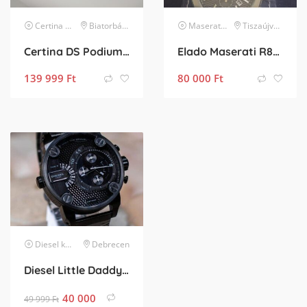
Certina
karóra
Biatorbágy
Maserati
karóra
Tiszaújváros
Certina DS Podium Square C001.517.16.037.01 férfi karóra
Elado Maserati R8873642001
139 999
Ft
80 000
Ft
Diesel
karóra
Debrecen
Diesel Little Daddy új, címkés, sosem használt
40 000
49 999
Ft