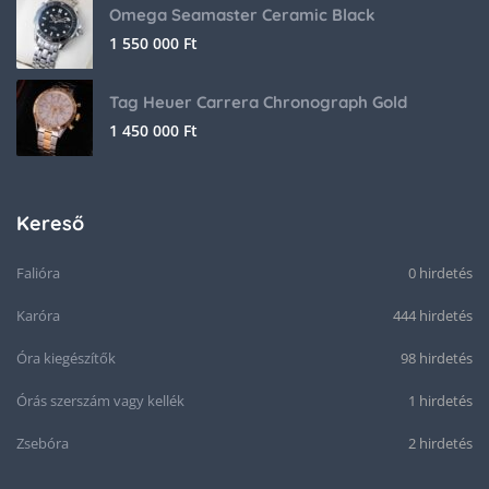
Omega Seamaster Ceramic Black
1 550 000
Ft
Tag Heuer Carrera Chronograph Gold
1 450 000
Ft
Kereső
Falióra
0 hirdetés
Karóra
444 hirdetés
Óra kiegészítők
98 hirdetés
Órás szerszám vagy kellék
1 hirdetés
Zsebóra
2 hirdetés