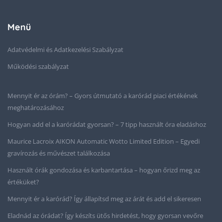
Menü
Adatvédelmi és Adatkezelési Szabályzat
Működési szabályzat
Mennyit ér az órám? – Gyors útmutató a karórád piaci értékének
meghatározásához
Hogyan add el a karórádat gyorsan? – 7 tipp használt óra eladáshoz
Maurice Lacroix AIKON Automatic Wotto Limited Edition – Egyedi
gravírozás és művészet találkozása
Használt órák gondozása és karbantartása – hogyan őrizd meg az
értéküket?
Mennyit ér a karórád? Így állapítsd meg az árát és add el sikeresen
Eladnád az órádat? Így készíts ütős hirdetést, hogy gyorsan vevőre