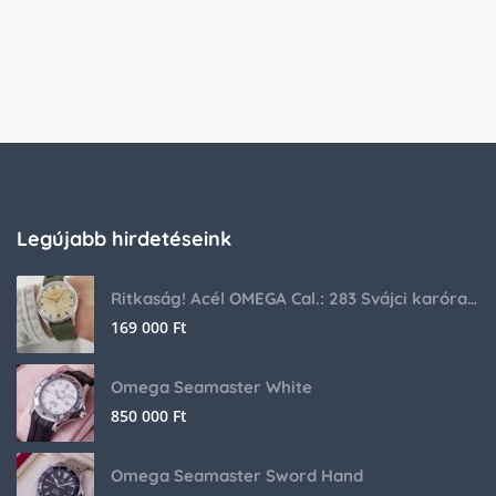
Legújabb hirdetéseink
Ritkaság! Acél OMEGA Cal.: 283 Svájci karóra 1953-ból!
169 000
Ft
Omega Seamaster White
850 000
Ft
Omega Seamaster Sword Hand