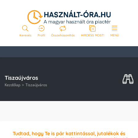
Keresés
Profil
Összehasonlítás
HIRDESS MOST!
MENÜ
Tiszaújváros
Kezdőlap
Tiszaújváros
Tudtad, hogy Te is pár kattintással, jutalékok és