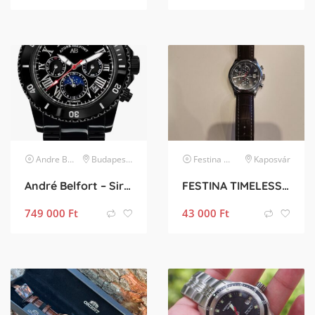
Andre Belfort
karóra
Budapest III. kerület
Festina
karóra
Kaposvár
André Belfort – Sirène / AB-7110H / Karóra
FESTINA TIMELESS CHRONO F20375
749 000
Ft
43 000
Ft