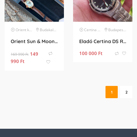
Orient
karóra
Budakalász
Certina
karóra
Budapest VI. kerület
Orient Sun & Moon Open Heart
Eladó Certina DS Ribbon
100 000
Ft
149
169 990
Ft
990
Ft
1
2