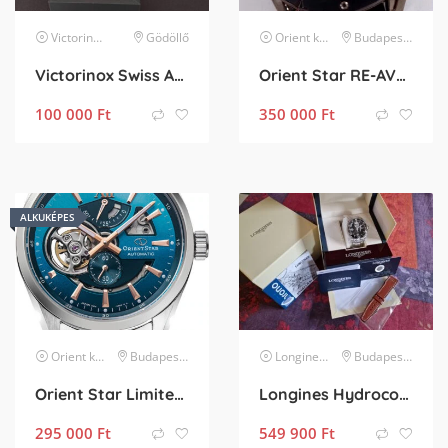
Victorinox Swiss Army
Gödöllő
karóra
Orient
karóra
Budapest XIV. kerület
Victorinox Swiss Army FieldForce
Orient Star RE-AV0A04B00B – Garanciális
100 000
Ft
350 000
Ft
ALKUKÉPES
Orient
karóra
Budapest XIV. kerület
Longines
karóra
Budapest IV. kerület
Orient Star Limited edition – Garanciális
Longines Hydroconquest Ceramic Black 41, Új Rios Bőr szíj 21mm – Garancia 2028
295 000
Ft
549 900
Ft