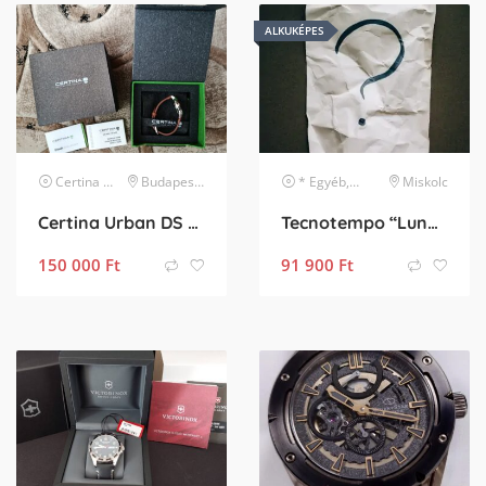
ALKUKÉPES
Certina
karóra
Budapest XVII. kerület
* Egyéb, listában nem szereplő márka
Miskolc
Certina Urban DS Caimano Chrono Férfi Karóra
Tecnotempo “Lunaris” teljes kalendárium és holdfázis jelzéssel
150 000
Ft
91 900
Ft