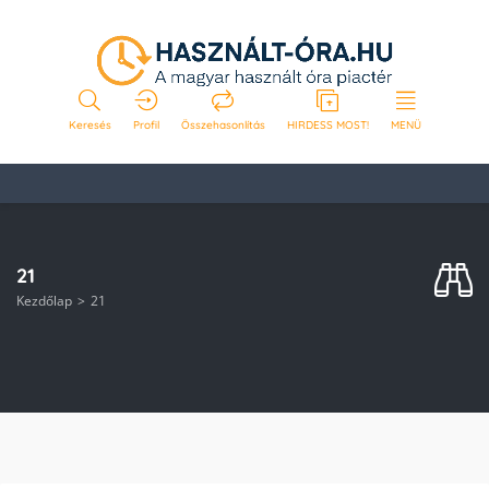
Keresés
Profil
Összehasonlítás
HIRDESS MOST!
MENÜ
21
Kezdőlap
21