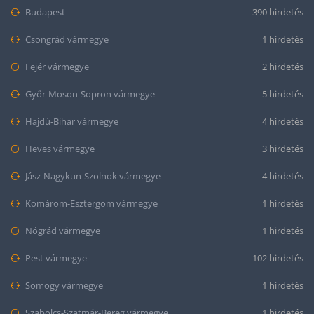
Budapest
390 hirdetés
Csongrád vármegye
1 hirdetés
Fejér vármegye
2 hirdetés
Győr-Moson-Sopron vármegye
5 hirdetés
Hajdú-Bihar vármegye
4 hirdetés
Heves vármegye
3 hirdetés
Jász-Nagykun-Szolnok vármegye
4 hirdetés
Komárom-Esztergom vármegye
1 hirdetés
Nógrád vármegye
1 hirdetés
Pest vármegye
102 hirdetés
Somogy vármegye
1 hirdetés
Szabolcs-Szatmár-Bereg vármegye
1 hirdetés