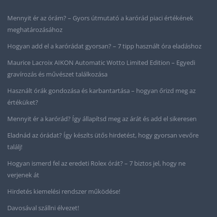
Mennyit ér az órám? – Gyors útmutató a karórád piaci értékének
meghatározásához
Hogyan add el a karórádat gyorsan? – 7 tipp használt óra eladáshoz
Maurice Lacroix AIKON Automatic Wotto Limited Edition – Egyedi
gravírozás és művészet találkozása
Használt órák gondozása és karbantartása – hogyan őrizd meg az
értéküket?
Mennyit ér a karórád? Így állapítsd meg az árát és add el sikeresen
Eladnád az órádat? Így készíts ütős hirdetést, hogy gyorsan vevőre
találj!
Hogyan ismerd fel az eredeti Rolex órát? – 7 biztos jel, hogy ne
verjenek át
Hirdetés kiemelési rendszer működése!
Davosával szállni élvezet!