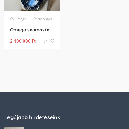
Omega
karóra
Nyíregyháza
Omega seamaster planet ocean blue hordatlan.
2 100 000
Ft
Legújabb hirdetéseink