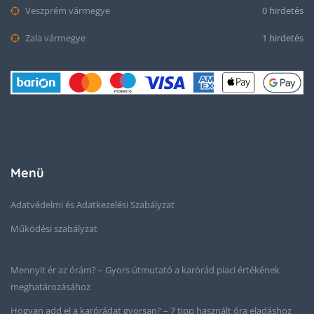
Veszprém vármegye
0 hirdetés
Zala vármegye
1 hirdetés
Menü
Adatvédelmi és Adatkezelési Szabályzat
Működési szabályzat
Mennyit ér az órám? – Gyors útmutató a karórád piaci értékének
meghatározásához
Hogyan add el a karórádat gyorsan? – 7 tipp használt óra eladáshoz