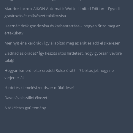
Maurice Lacroix AIKON Automatic Wotto Limited Edition – Egyedi
gravírozás és művészet találkozása
Használt órák gondozása és karbantartása – hogyan őrizd meg az
értéküket?
Mennyit ér a karórád? Így állapítsd meg az árát és add el sikeresen
Eladnád az órádat? Így készíts ütős hirdetést, hogy gyorsan vevőre
találj!
Hogyan ismerd fel az eredeti Rolex órát? – 7 biztos jel, hogy ne
verjenek át
Hirdetés kiemelési rendszer működése!
Davosával szállni élvezet!
A tökéletes gyűjtemény