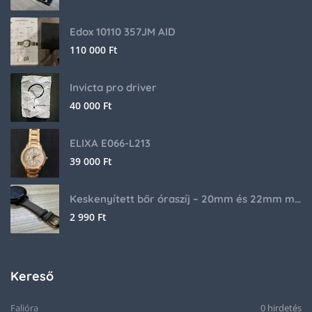
Edox 10110 357JM AID
110 000
Ft
Invicta pro driver
40 000
Ft
ELIXA E066-L213
39 000
Ft
Keskenyített bőr óraszíj – 20mm és 22mm méretben
2 990
Ft
Kereső
Falióra
0 hirdetés