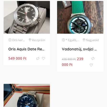
Oris
karóra
Veszprém
* Egyéb, listában nem szereplő márka
Nagyatád
Oris Aquis Date Relief gyönyörű, újszerű 2025-ig garanciális
Vadonatúj, svájci gyártású, Murex Supremo Skeleton automata karóra.
549 000
Ft
239
436 800
Ft
000
Ft