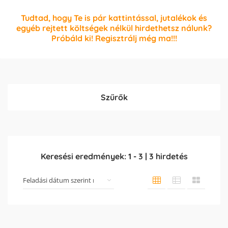
Tudtad, hogy Te is pár kattintással, jutalékok és
egyéb rejtett költségek nélkül hirdethetsz nálunk?
Próbáld ki! Regisztrálj még ma!!!
Szűrők
Keresési eredmények:
1
-
3
|
3
hirdetés