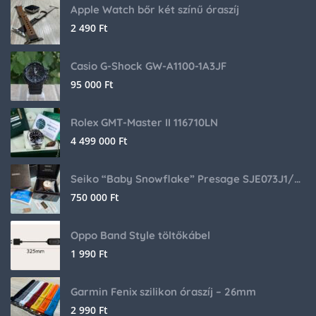
Apple Watch bőr két színű óraszíj
2 490
Ft
Casio G-Shock GW-A1100-1A3JF
95 000
Ft
Rolex GMT-Master II 116710LN
4 499 000
Ft
Seiko “Baby Snowflake” Presage SJE073J1/SARA015 Limited Edition
750 000
Ft
Oppo Band Style töltőkábel
1 990
Ft
Garmin Fenix szilikon óraszíj – 26mm
2 990
Ft