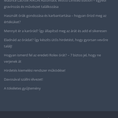
Maurice Lacroix AIKON Automatic Wotto Limited Edition – Egyedi
gravírozás és művészet találkozása
Használt órák gondozása és karbantartása – hogyan őrizd meg az
értéküket?
Mennyit ér a karórád? Így állapítsd meg az árát és add el sikeresen
Eladnád az órádat? Így készíts ütős hirdetést, hogy gyorsan vevőre
találj!
Hogyan ismerd fel az eredeti Rolex órát? – 7 biztos jel, hogy ne
verjenek át
Hirdetés kiemelési rendszer működése!
Davosával szállni élvezet!
A tökéletes gyűjtemény