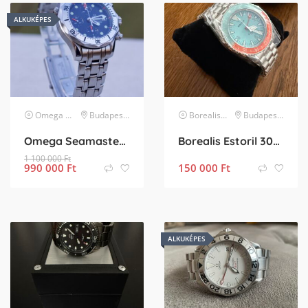
ALKUKÉPES
Omega
karóra
Budapest XI. kerület
Borealis
karóra
Budapest III. kerület
Omega Seamaster Professional Chronograph 300m
Borealis Estoril 300 GMT (Miyota 9075) – Újszerű állapotban, kivételes áron!
1 100 000
Ft
990 000
Ft
150 000
Ft
ALKUKÉPES