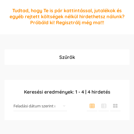
Tudtad, hogy Te is pár kattintással, jutalékok és
egyéb rejtett költségek nélkül hirdethetsz nálunk?
Próbáld ki! Regisztrálj még ma!!!
Szűrők
Keresési eredmények:
1
-
4
|
4
hirdetés