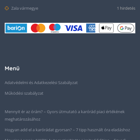
Zala vármegye
1 hirdetés
Menü
Adatvédelmi és Adatkezelési Szabályzat
Működési szabályzat
Mennyit ér az órám? – Gyors útmutató a karórád piaci értékének
meghatározásához
Hogyan add el a karórádat gyorsan? – 7 tipp használt óra eladáshoz