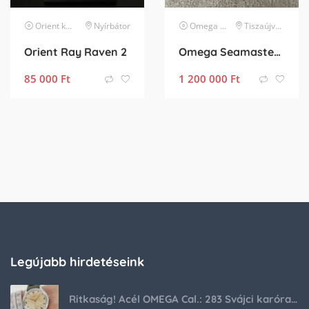
Orient
karóra
Nyírbátor
Omega
karóra
Tiszaújváros
Orient Ray Raven 2
Omega Seamaster GMT
85 000
Ft
1 200 000
Ft
Legújabb hirdetéseink
Ritkaság! Acél OMEGA Cal.: 283 Svájci karóra 1953-ból!