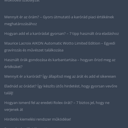
Mennyit ér az órám? – Gyors útmutató a karórád piaci értékének
meghatározásához
Hogyan add el a karórádat gyorsan? – 7 tipp használt óra eladáshoz
Maurice Lacroix AIKON Automatic Wotto Limited Edition – Egyedi
gravírozás és művészet találkozása
Használt órák gondozása és karbantartása – hogyan őrizd meg az
értéküket?
Mennyit ér a karórád? Így állapítsd meg az árát és add el sikeresen
Eladnád az órádat? Így készíts ütős hirdetést, hogy gyorsan vevőre
találj!
Hogyan ismerd fel az eredeti Rolex órát? – 7 biztos jel, hogy ne
verjenek át
Hirdetés kiemelési rendszer működése!