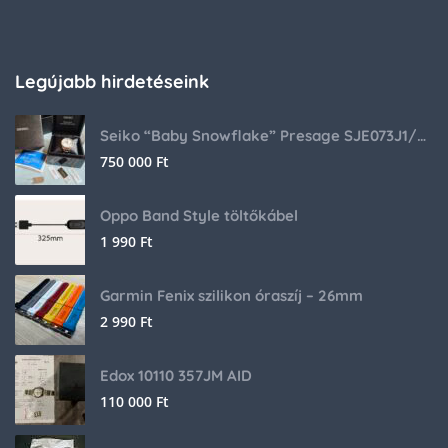
Legújabb hirdetéseink
Seiko “Baby Snowflake” Presage SJE073J1/SARA015 Limited Edition
750 000
Ft
Oppo Band Style töltőkábel
1 990
Ft
Garmin Fenix szilikon óraszíj – 26mm
2 990
Ft
Edox 10110 357JM AID
110 000
Ft