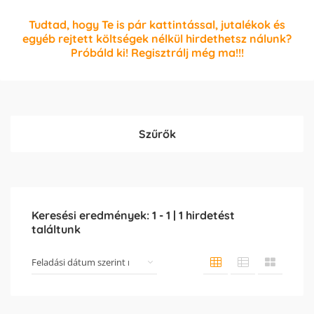
Tudtad, hogy Te is pár kattintással, jutalékok és
egyéb rejtett költségek nélkül hirdethetsz nálunk?
Próbáld ki! Regisztrálj még ma!!!
Szűrők
Keresési eredmények:
1
-
1
|
1
hirdetést
találtunk