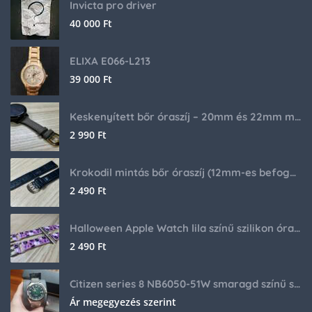
Invicta pro driver
40 000
Ft
ELIXA E066-L213
39 000
Ft
Keskenyített bőr óraszíj – 20mm és 22mm méretben
2 990
Ft
Krokodil mintás bőr óraszíj (12mm-es befogóval rendelkező órához)
2 490
Ft
Halloween Apple Watch lila színű szilikon óraszíj
2 490
Ft
Citizen series 8 NB6050-51W smaragd színű számlappal
Ár megegyezés szerint