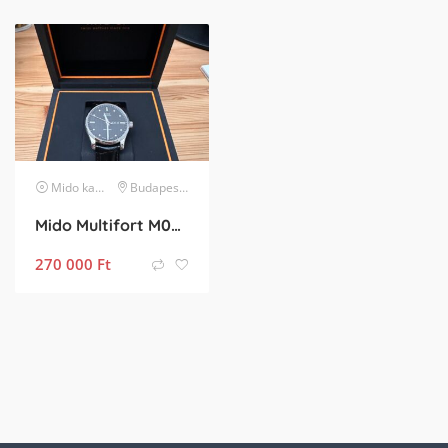
Mido
karóra
Budapest VII. kerület
Mido Multifort M0054301603181 / Eredeti dobozában
270 000
Ft