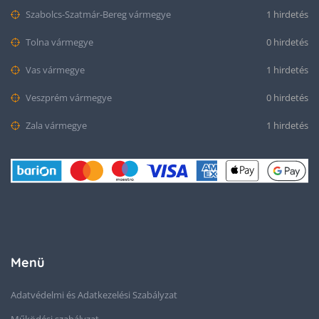
Szabolcs-Szatmár-Bereg vármegye
1 hirdetés
Tolna vármegye
0 hirdetés
Vas vármegye
1 hirdetés
Veszprém vármegye
0 hirdetés
Zala vármegye
1 hirdetés
Menü
Adatvédelmi és Adatkezelési Szabályzat
Működési szabályzat