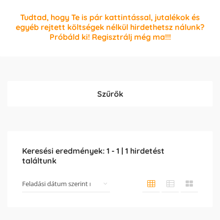
Tudtad, hogy Te is pár kattintással, jutalékok és
egyéb rejtett költségek nélkül hirdethetsz nálunk?
Próbáld ki! Regisztrálj még ma!!!
Szűrők
Keresési eredmények:
1
-
1
|
1
hirdetést
találtunk