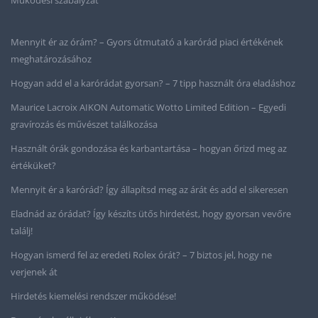
Mennyit ér az órám? – Gyors útmutató a karórád piaci értékének
meghatározásához
Hogyan add el a karórádat gyorsan? – 7 tipp használt óra eladáshoz
Maurice Lacroix AIKON Automatic Wotto Limited Edition – Egyedi
gravírozás és művészet találkozása
Használt órák gondozása és karbantartása – hogyan őrizd meg az
értéküket?
Mennyit ér a karórád? Így állapítsd meg az árát és add el sikeresen
Eladnád az órádat? Így készíts ütős hirdetést, hogy gyorsan vevőre
találj!
Hogyan ismerd fel az eredeti Rolex órát? – 7 biztos jel, hogy ne
verjenek át
Hirdetés kiemelési rendszer működése!