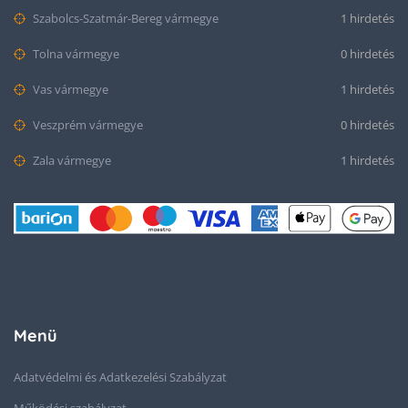
Szabolcs-Szatmár-Bereg vármegye
1 hirdetés
Tolna vármegye
0 hirdetés
Vas vármegye
1 hirdetés
Veszprém vármegye
0 hirdetés
Zala vármegye
1 hirdetés
Menü
Adatvédelmi és Adatkezelési Szabályzat
Működési szabályzat