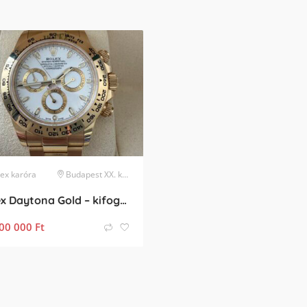
lex
karóra
Budapest XX. kerület
Rolex Daytona Gold – kifogástalan, újszerű állapot
00 000
Ft