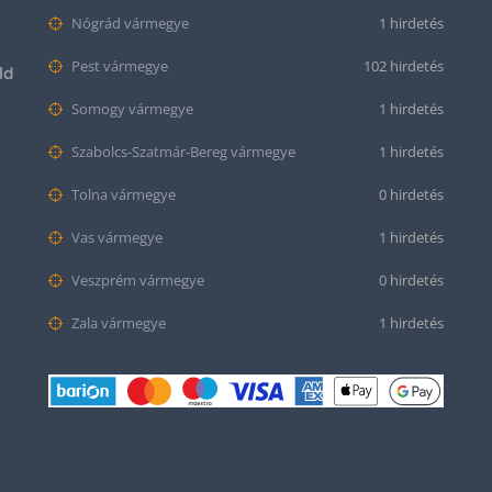
Nógrád vármegye
1 hirdetés
Pest vármegye
102 hirdetés
ld
Somogy vármegye
1 hirdetés
Szabolcs-Szatmár-Bereg vármegye
1 hirdetés
Tolna vármegye
0 hirdetés
Vas vármegye
1 hirdetés
Veszprém vármegye
0 hirdetés
Zala vármegye
1 hirdetés