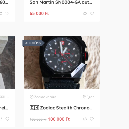
ROAMER Deep Sea 200 860833 41 75 71
San Martin SN0004-GA automata búváróra
65 000
Ft
ALKUKÉPES
erület
karóra
Zodiac
karóra
Eger
[ELADÓ] Venezianico Nereide GMT (3521503C) – 2 hónapos, Full Szett
🇨🇭 Zodiac Stealth Chronograph 🇨🇭
100 000
Ft
105 000
Ft