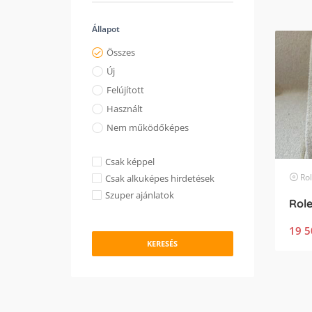
Állapot
Összes
Új
Felújított
Használt
Nem működőképes
Csak képpel
Ro
Csak alkuképes hirdetések
Szuper ajánlatok
19 5
KERESÉS