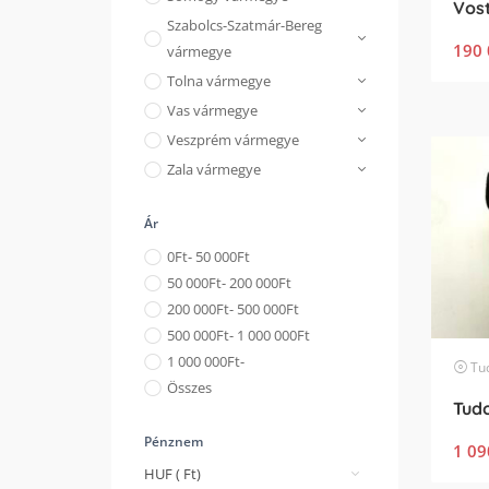
Szabolcs-Szatmár-Bereg
190 
vármegye
Tolna vármegye
Vas vármegye
Veszprém vármegye
Zala vármegye
Ár
0
Ft
- 50 000
Ft
50 000
Ft
- 200 000
Ft
200 000
Ft
- 500 000
Ft
500 000
Ft
- 1 000 000
Ft
1 000 000
Ft
-
Tu
Összes
Pénznem
1 09