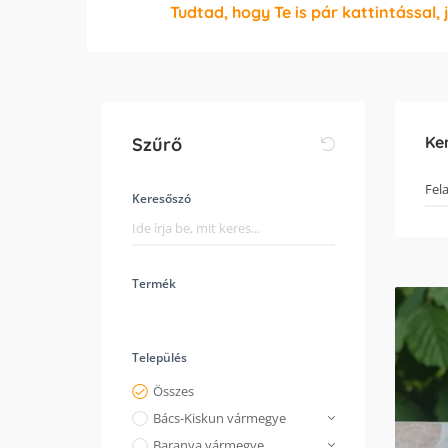
Tudtad, hogy Te is pár kattintással, 
Ke
Szűrő
Keresőszó
Termék
Település
Összes
Bács-Kiskun vármegye
Baranya vármegye