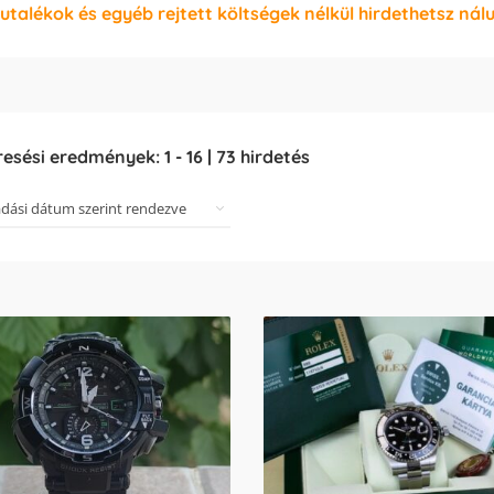
jutalékok és egyéb rejtett költségek nélkül hirdethetsz nál
resési eredmények:
1
-
16
|
73
hirdetés