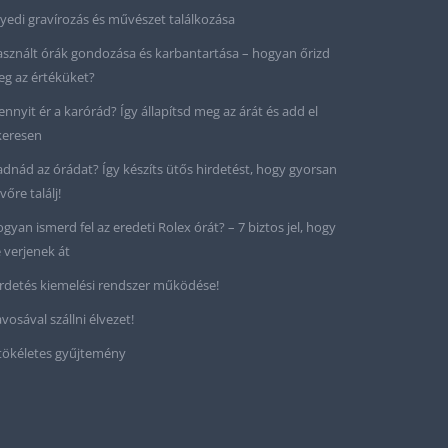
yedi gravírozás és művészet találkozása
sznált órák gondozása és karbantartása – hogyan őrizd
g az értéküket?
nnyit ér a karórád? Így állapítsd meg az árát és add el
keresen
adnád az órádat? Így készíts ütős hirdetést, hogy gyorsan
vőre találj!
gyan ismerd fel az eredeti Rolex órát? – 7 biztos jel, hogy
 verjenek át
rdetés kiemelési rendszer működése!
vosával szállni élvezet!
tökéletes gyűjtemény