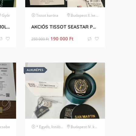
Győr
Tissot
karóra
Budapest II. kerület
Rolex GMT-Master II 116710LN
AKCIÓS TISSOT SEASTAR PROFESSIONAL 2000 BÚVÁRÓRA
190 000
Ft
250 000
Ft
ALKUKÉPES
csaba
* Egyéb, listában nem szereplő márka
Budapest IV. kerület
karóra