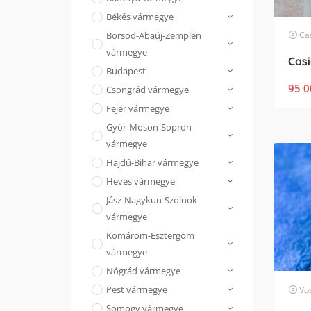
Békés vármegye
Ca
Borsod-Abaúj-Zemplén
vármegye
Budapest
95 0
Csongrád vármegye
Fejér vármegye
Győr-Moson-Sopron
vármegye
Hajdú-Bihar vármegye
Heves vármegye
Jász-Nagykun-Szolnok
vármegye
Komárom-Esztergom
vármegye
Nógrád vármegye
Pest vármegye
Vo
Somogy vármegye