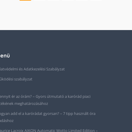
enü
atvédelmi és Adatkezelési Szabályzat
ködési szabályzat
nnyit ér az órám? – Gyors útmutató a karórád piaci
tékének meghatározásához
gyan add el a karórádat gyorsan? – 7 tipp használt óra
adáshoz
urice Lacroix AIKON Automatic Wotto Limited Edition –