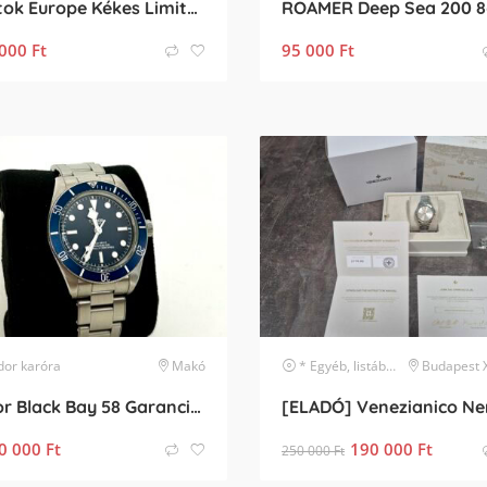
Vostok Europe Kékes Limited Edition
000
Ft
95 000
Ft
dor
karóra
Makó
* Egyéb, listában nem szereplő márka
Budapest XXII. k
Tudor Black Bay 58 Garancia, Full Set
0 000
Ft
190 000
Ft
250 000
Ft