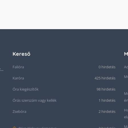
Kereső
M
Falióra
0 hirdetés
Ad
Ritkaság! Acél OMEGA Cal.: 283 Svájci karóra 1953-ból!
Mű
Karóra
425 hirdetés
Óra kiegészítők
98 hirdetés
Me
Órás szerszám vagy kellék
1 hirdetés
ér
Ho
Zsebóra
2 hirdetés
el
Ma