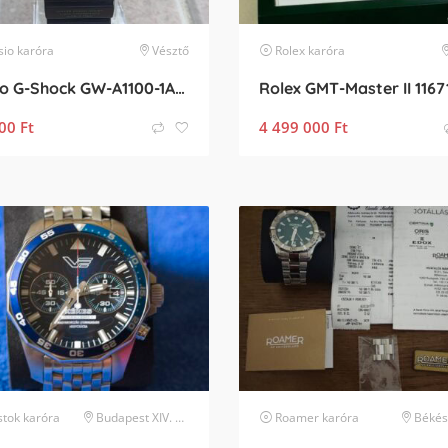
sio
karóra
Vésztő
Rolex
karóra
Casio G-Shock GW-A1100-1A3JF
00
Ft
4 499 000
Ft
stok
karóra
Budapest XIV. kerület
Roamer
karóra
Békés