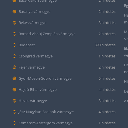
Bács-Kiskun vármegye
2 hirdetés
Eg
Baranya vármegye
2 hirdetés
Ha
me
Békés vármegye
3 hirdetés
Me
Borsod-Abaúj-Zemplén vármegye
2 hirdetés
si
Budapest
390 hirdetés
El
ve
mond
Csongrád vármegye
1 hirdetés
Ho
Fejér vármegye
2 hirdetés
ne
Győr-Moson-Sopron vármegye
5 hirdetés
Hi
Hajdú-Bihar vármegye
4 hirdetés
Da
Heves vármegye
3 hirdetés
A 
Jász-Nagykun-Szolnok vármegye
4 hirdetés
Komárom-Esztergom vármegye
1 hirdetés