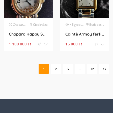
Chopard
karóra
Cibakháza
* Egyéb, listában nem szereplő márka
Budapest XI. kerület
Chopard Happy Sport
Caintè Armoy férfi karóra
1 100 000
Ft
15 000
Ft
1
2
3
…
32
33