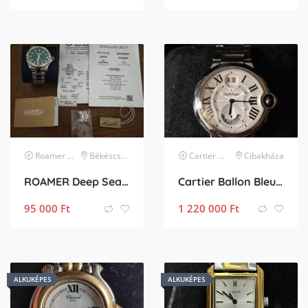
Roamer
karóra
Békéscsaba
Cartier
karóra
Cibakháza
ROAMER Deep Sea 200 860833 41 75 71
Cartier Ballon Bleu GMT Big date
95 000
Ft
1 220 000
Ft
ALKUKÉPES
ALKUKÉPES