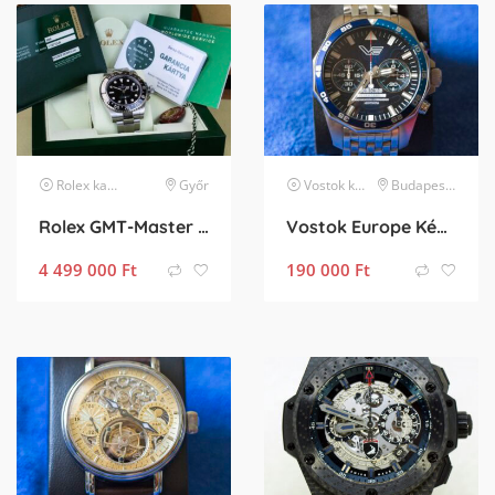
Rolex
karóra
Győr
Vostok
karóra
Budapest XIV. kerület
Rolex GMT-Master II 116710LN
Vostok Europe Kékes Limited Edition
4 499 000
Ft
190 000
Ft