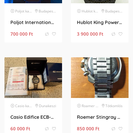
Poljot
karóra
Budapest XIV. kerület
Hublot
karóra
Budapest XXIII. kerület
Poljot International Tourbillon Skeleton GMT Limited Edition
Hublot King Power TopCar Limited Edition
700 000
Ft
3 900 000
Ft
Casio
karóra
Dunakeszi
Roamer
karóra
Tótkomlós
Casio Edifice ECB-950DB
Roemer Stingray 734-9120900
60 000
Ft
850 000
Ft