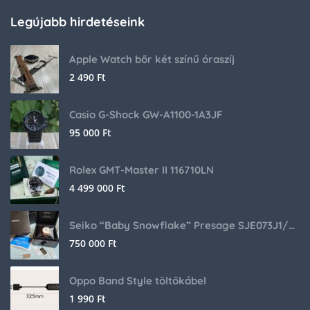
Legújabb hirdetéseink
Apple Watch bőr két színű óraszíj
2 490
Ft
Casio G-Shock GW-A1100-1A3JF
95 000
Ft
Rolex GMT-Master II 116710LN
4 499 000
Ft
Seiko “Baby Snowflake” Presage SJE073J1/SARA015 Limited Edition
750 000
Ft
Oppo Band Style töltőkábel
1 990
Ft