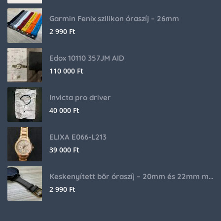
Garmin Fenix szilikon óraszíj – 26mm
2 990
Ft
Edox 10110 357JM AID
110 000
Ft
Invicta pro driver
40 000
Ft
ELIXA E066-L213
39 000
Ft
Keskenyített bőr óraszíj – 20mm és 22mm méretben
2 990
Ft