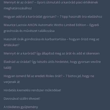
Mennyit ér az órám? – Gyors útmutató a karórád piaci értékének
meghatározásához
Hogyan add el a karórádat gyorsan? – 7 tipp használt óra eladáshoz
Maurice Lacroix AIKON Automatic Wotto Limited Edition – Egyedi
gravírozás és művészet találkozása
Használt órák gondozása és karbantartása – hogyan őrizd meg az
értéküket?
Mennyit ér a karórád? Így állapítsd meg az árát és add el sikeresen
Eladnád az órádat? Így készíts ütős hirdetést, hogy gyorsan vevőre
találj!
Hogyan ismerd fel az eredeti Rolex órát? – 7 biztos jel, hogy ne
verjenek át
Hirdetés kiemelési rendszer működése!
Davosával szállni élvezet!
A tökéletes gyűjtemény