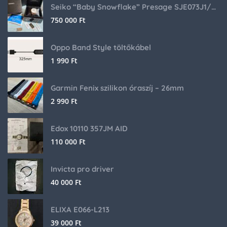
Seiko “Baby Snowflake” Presage SJE073J1/SARA015 Limited Edition
750 000
Ft
Oppo Band Style töltőkábel
1 990
Ft
Garmin Fenix szilikon óraszíj – 26mm
2 990
Ft
Edox 10110 357JM AID
110 000
Ft
Invicta pro driver
40 000
Ft
ELIXA E066-L213
39 000
Ft