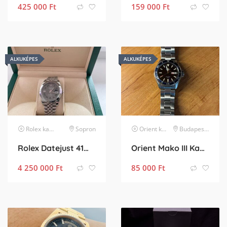
425 000
Ft
159 000
Ft
ALKUKÉPES
ALKUKÉPES
Rolex
karóra
Sopron
Orient
karóra
Budapest XVI. kerület
Rolex Datejust 41mm
Orient Mako III Kamasu
4 250 000
Ft
85 000
Ft