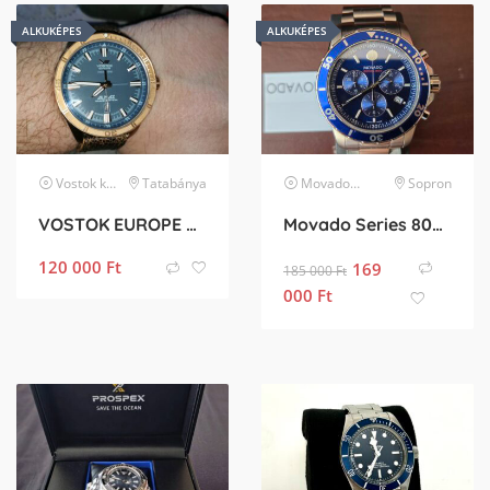
ALKUKÉPES
ALKUKÉPES
Vostok
karóra
Tatabánya
Movado
karóra
Sopron
VOSTOK EUROPE ALMAZ BRONZE 200m
Movado Series 800 Chronograph
120 000
Ft
169
185 000
Ft
000
Ft