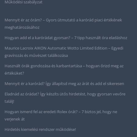
Működési szabályzat
Mennyit ér az órám? – Gyors útmutató a karórád piaci értékének
meghatározásához
Hogyan add el a karórádat gyorsan? – 7 tipp használt óra eladáshoz
Maurice Lacroix AIKON Automatic Wotto Limited Edition – Egyedi
gravírozás és művészet találkozása
Használt órák gondozása és karbantartása – hogyan őrizd meg az
értéküket?
Mennyit ér a karórád? Így állapítsd meg az árát és add el sikeresen
Eladnád az órádat? Így készíts ütős hirdetést, hogy gyorsan vevőre
találj!
Hogyan ismerd fel az eredeti Rolex órát? – 7 biztos jel, hogy ne
verjenek át
Hirdetés kiemelési rendszer működése!