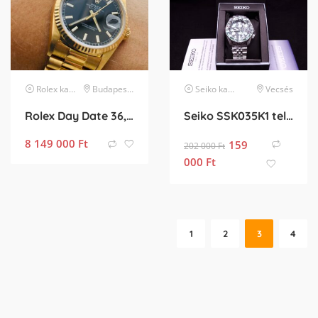
Rolex
karóra
Budapest II. kerület
Seiko
karóra
Vecsés
Rolex Day Date 36, ritka fekete számlappal már a Double Quickset szerkezet, csodás állapotban
Seiko SSK035K1 teljesen Új
8 149 000
Ft
159
202 000
Ft
000
Ft
1
2
3
4