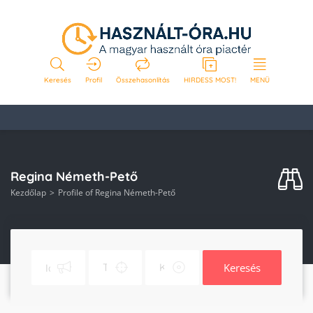
Keresés
Profil
Összehasonlítás
HIRDESS MOST!
MENÜ
Regina Németh-Pető
Kezdőlap
Profile of Regina Németh-Pető
Keresés