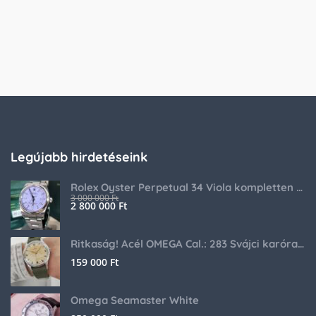
Legújabb hirdetéseink
Rolex Oyster Perpetual 34 Viola kompletten gyári garanciával
3 000 000
Ft
2 800 000
Ft
Ritkaság! Acél OMEGA Cal.: 283 Svájci karóra 1953-ból!
159 000
Ft
Omega Seamaster White