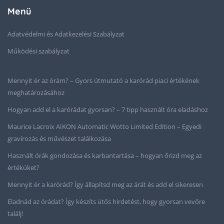
Menü
Adatvédelmi és Adatkezelési Szabályzat
Működési szabályzat
Mennyit ér az órám? – Gyors útmutató a karórád piaci értékének
meghatározásához
Hogyan add el a karórádat gyorsan? – 7 tipp használt óra eladáshoz
Maurice Lacroix AIKON Automatic Wotto Limited Edition – Egyedi
gravírozás és művészet találkozása
Használt órák gondozása és karbantartása – hogyan őrizd meg az
értéküket?
Mennyit ér a karórád? Így állapítsd meg az árát és add el sikeresen
Eladnád az órádat? Így készíts ütős hirdetést, hogy gyorsan vevőre
találj!