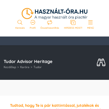
Keresés
Profil
Összehasonlítás
HIRDESS MOST!
MENÜ
Tudor Advisor Heritage
Kezdőlap
Karóra
Tudor
Tudtad, hogy Te is pár kattintással, jutalékok és