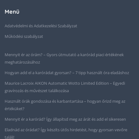
Menü
Adatvédelmi és Adatkezelési Szabályzat
Működési szabályzat
Mennyit ér az órám? – Gyors útmutató a karórád piaci értékének
meghatározásához
Hogyan add el a karórádat gyorsan? – 7 tipp használt óra eladáshoz
Maurice Lacroix AIKON Automatic Wotto Limited Edition – Egyedi
gravírozás és művészet találkozása
Használt órák gondozása és karbantartása – hogyan őrizd meg az
értéküket?
Mennyit ér a karórád? Így állapítsd meg az árát és add el sikeresen
Eladnád az órádat? Így készíts ütős hirdetést, hogy gyorsan vevőre
találj!