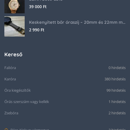
39 000
Ft
Keskenyített bőr óraszíj – 20mm és 22mm méretben
2 990
Ft
Kereső
Falióra
0 hirdetés
Karóra
380 hirdetés
Óra kiegészítők
99 hirdetés
Órás szerszám vagy kellék
1 hirdetés
Zsebóra
2 hirdetés