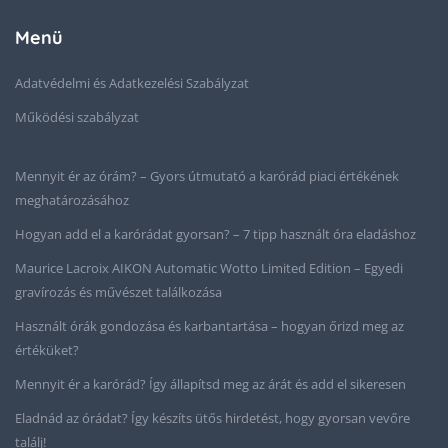
Menü
Adatvédelmi és Adatkezelési Szabályzat
Működési szabályzat
Mennyit ér az órám? – Gyors útmutató a karórád piaci értékének
meghatározásához
Hogyan add el a karórádat gyorsan? – 7 tipp használt óra eladáshoz
Maurice Lacroix AIKON Automatic Wotto Limited Edition – Egyedi
gravírozás és művészet találkozása
Használt órák gondozása és karbantartása – hogyan őrizd meg az
értéküket?
Mennyit ér a karórád? Így állapítsd meg az árát és add el sikeresen
Eladnád az órádat? Így készíts ütős hirdetést, hogy gyorsan vevőre
találj!