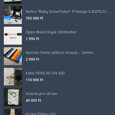
Seiko “Baby Snowflake” Presage SJE073J1/SARA015 Limited Edition
750 000
Ft
Oppo Band Style töltőkábel
1 990
Ft
Garmin Fenix szilikon óraszíj – 26mm
2 990
Ft
Edox 10110 357JM AID
110 000
Ft
Invicta pro driver
40 000
Ft
ELIXA E066-L213