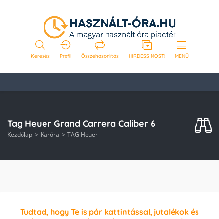
Keresés
Profil
Összehasonlítás
HIRDESS MOST!
MENÜ
Tag Heuer Grand Carrera Caliber 6
Kezdőlap
Karóra
TAG Heuer
Tudtad, hogy Te is pár kattintással, jutalékok és