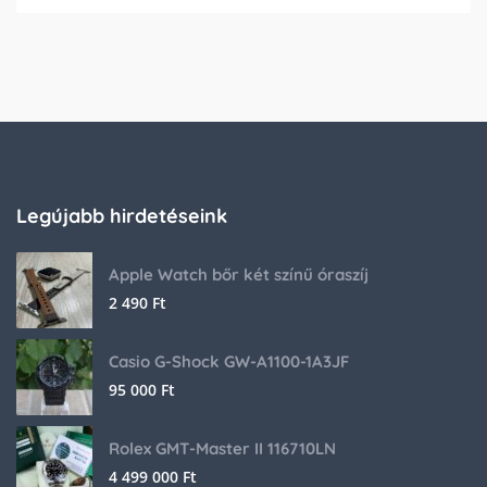
Legújabb hirdetéseink
Apple Watch bőr két színű óraszíj
2 490
Ft
Casio G-Shock GW-A1100-1A3JF
95 000
Ft
Rolex GMT-Master II 116710LN
4 499 000
Ft