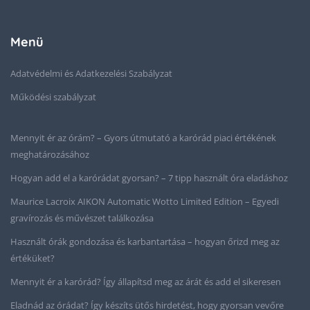
Menü
Adatvédelmi és Adatkezelési Szabályzat
Működési szabályzat
Mennyit ér az órám? – Gyors útmutató a karórád piaci értékének
meghatározásához
Hogyan add el a karórádat gyorsan? – 7 tipp használt óra eladáshoz
Maurice Lacroix AIKON Automatic Wotto Limited Edition – Egyedi
gravírozás és művészet találkozása
Használt órák gondozása és karbantartása – hogyan őrizd meg az
értéküket?
Mennyit ér a karórád? Így állapítsd meg az árát és add el sikeresen
Eladnád az órádat? Így készíts ütős hirdetést, hogy gyorsan vevőre