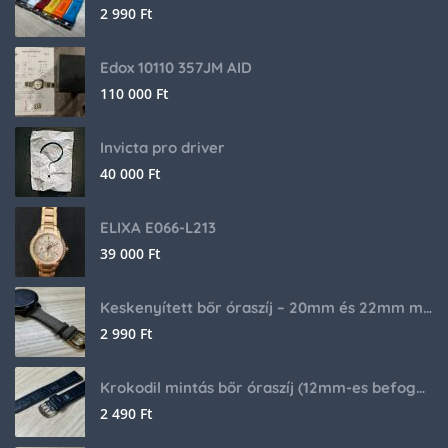
2 990
Ft
Edox 10110 357JM AID
110 000
Ft
Invicta pro driver
40 000
Ft
ELIXA E066-L213
39 000
Ft
Keskenyített bőr óraszíj – 20mm és 22mm méretben
2 990
Ft
Krokodil mintás bőr óraszíj (12mm-es befogóval rendelkező órához)
2 490
Ft