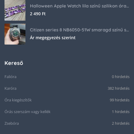
Halloween Apple Watch lila színű szilikon óraszíj
2 490
Ft
Citizen series 8 NB6050-51W smaragd színű számlappal
Ár megegyezés szerint
Kereső
Falióra
0 hirdetés
Karóra
382 hirdetés
Óra kiegészítők
99 hirdetés
Órás szerszám vagy kellék
1 hirdetés
Zsebóra
2 hirdetés