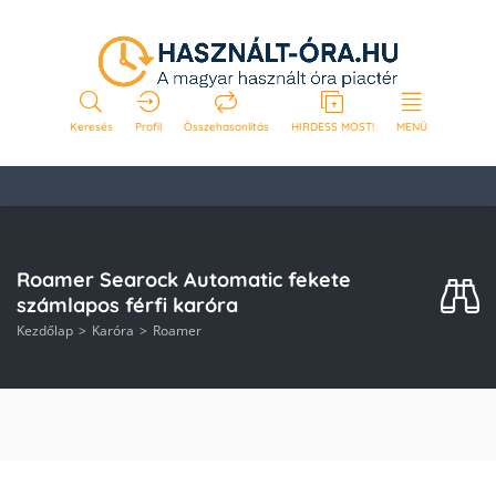
Keresés
Profil
Összehasonlítás
HIRDESS MOST!
MENÜ
Roamer Searock Automatic fekete
számlapos férfi karóra
Kezdőlap
Karóra
Roamer