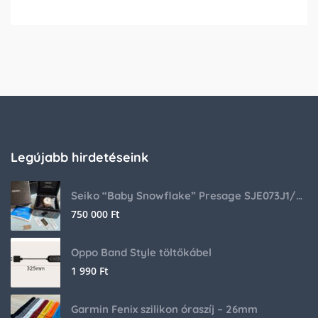
Legújabb hirdetéseink
Seiko “Baby Snowflake” Presage SJE073J1/SARA015 Limited Edition
750 000
Ft
Oppo Band Style töltőkábel
1 990
Ft
Garmin Fenix szilikon óraszíj – 26mm