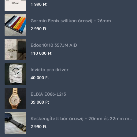
1 990
Ft
Garmin Fenix szilikon óraszíj – 26mm
2 990
Ft
Edox 10110 357JM AID
110 000
Ft
Invicta pro driver
40 000
Ft
ELIXA E066-L213
39 000
Ft
Keskenyített bőr óraszíj – 20mm és 22mm méretben
2 990
Ft