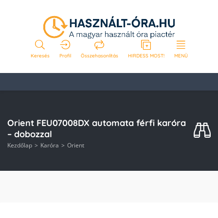
Keresés
Profil
Összehasonlítás
HIRDESS MOST!
MENÜ
Orient FEU07008DX automata férfi karóra
– dobozzal
Kezdőlap
Karóra
Orient