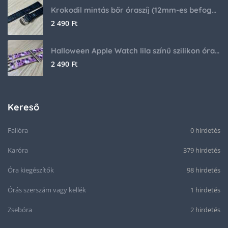
Krokodil mintás bőr óraszíj (12mm-es befogóval rendelkező órához)
2 490
Ft
Halloween Apple Watch lila színű szilikon óraszíj
2 490
Ft
Kereső
Falióra
0 hirdetés
Karóra
379 hirdetés
Óra kiegészítők
98 hirdetés
Órás szerszám vagy kellék
1 hirdetés
Zsebóra
2 hirdetés