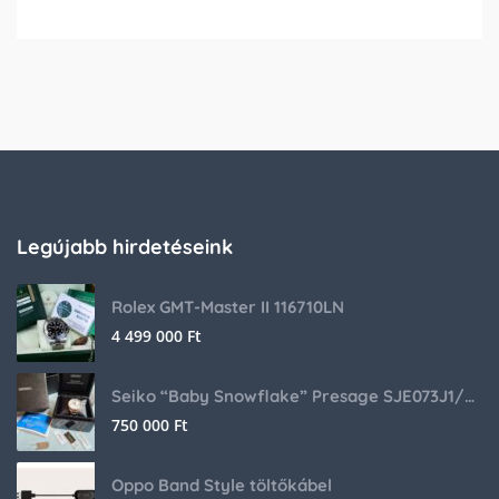
Legújabb hirdetéseink
Rolex GMT-Master II 116710LN
4 499 000
Ft
Seiko “Baby Snowflake” Presage SJE073J1/SARA015 Limited Edition
750 000
Ft
Oppo Band Style töltőkábel