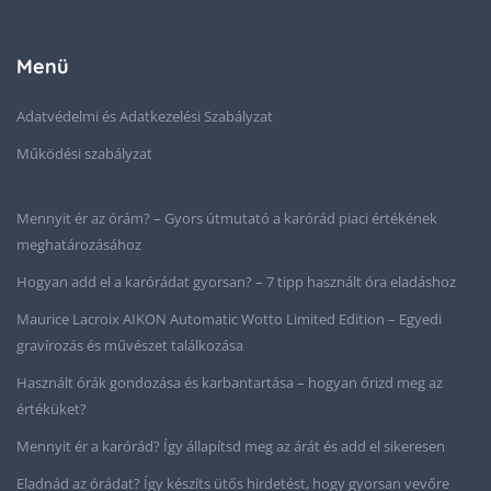
Menü
Adatvédelmi és Adatkezelési Szabályzat
Működési szabályzat
Mennyit ér az órám? – Gyors útmutató a karórád piaci értékének
meghatározásához
Hogyan add el a karórádat gyorsan? – 7 tipp használt óra eladáshoz
Maurice Lacroix AIKON Automatic Wotto Limited Edition – Egyedi
gravírozás és művészet találkozása
Használt órák gondozása és karbantartása – hogyan őrizd meg az
értéküket?
Mennyit ér a karórád? Így állapítsd meg az árát és add el sikeresen
Eladnád az órádat? Így készíts ütős hirdetést, hogy gyorsan vevőre