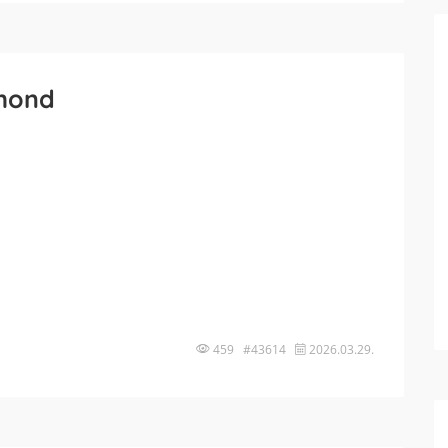
amond
459 #43614
2026.03.29.