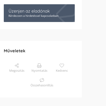
Üzenjen az eladónak
Kérdezzen a hirdetéssel kapcsolatban
Műveletek
Megosztás
Nyomtatás
Kedvenc
Összehasonlítás