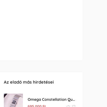
Az eladó más hirdetései
Omega Constellation Quadra Diamond
695 000
Ft