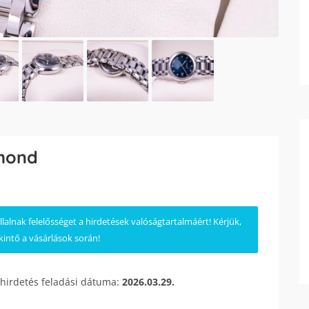
amond
lnak felelősséget a hirdetések valóságtartalmáért! Kérjük,
kintő a vásárlások során!
 hirdetés feladási dátuma:
2026.03.29.