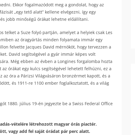
rekedni. Ekkor fogalmazódott meg a gondolat, hogy az
zisát „egy tető alatt” kellene elvégezni, így egy
és jobb minőségű órákat lehetne előállítani.
 telket a Suze folyó partján, amelyet a helyiek csak Les
t, amiben az óragyártás minden folyamata immár egy
cillon felvette Jacques David mérnököt, hogy tervezzen a
et. David segítségével a gyár immár képes volt
sára. Még ebben az évben a Longines forgalomba hozta
t az órákat egy kulcs segítségével lehetett felhúzni, ez a
z az óra a Párizsi Világvásáron bronzérmet kapott, és a
dött, és 1911-re 1100 ember foglalkoztatott, és a világ
ót 1880. július 19-én jegyezte be a Swiss Federal Office
adás-vételére létrehozott magyar órás piactér.
t, vagy add fel saját órádat pár perc alatt.