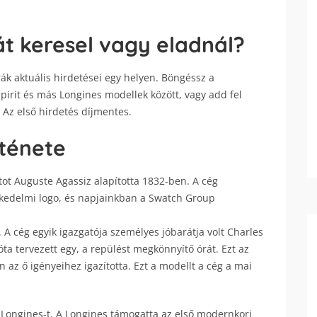
t keresel vagy eladnál?
ák aktuális hirdetései egy helyen. Böngéssz a
irit és más Longines modellek között, vagy add fel
. Az első hirdetés díjmentes.
ténete
tot Auguste Agassiz alapította 1832-ben. A cég
skedelmi logo, és napjainkban a Swatch Group
. A cég egyik igazgatója személyes jóbarátja volt Charles
óta tervezett egy, a repülést megkönnyítő órát. Ezt az
n az ő igényeihez igazította. Ezt a modellt a cég a mai
a Longines-t. A Longines támogatta az első modernkori