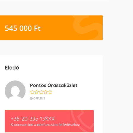
545 000
Ft
Eladó
Pontos Óraszaküzlet
OFFLINE
+36-20-395-13XXX
Kattintson ide a telefonszám felfedéséhez