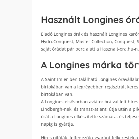
Használt Longines órá
Eladó Longines órák és használt Longines karór
HydroConquest, Master Collection, Conquest, Sp
saját órádat pár perc alatt a Hasznalt-ora.hu-n
A Longines márka tör
A Saint-Imier-ben található Longines óravállala
birtokában van a legrégebben regisztrált kere
birtokában van.
A Longines elsősorban aviátor óráival lett híres
Lindbergh-nek, és transz-atlanti útja után a pil
órát a Longines elkészítette számára, és teljese
napig is gyártja.
Híres pilóták, felfedezők egyaránt felkeresték 