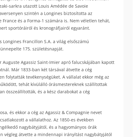
szaki-sarkra utazott Louis Amédée de Savoie
aversenyen szintén a Longines biztosította az
e France és a Forma-1 számára is. Nem véletlen tehát,
rt sportóráiról és kronográfjairól egyaránt.
 Longines Francillon S.A. a világ elsőszámú
n ünnepelte 175. születésnapját.
r Auguste Agassiz Saint-Imier apró falucskájában kapott
atnál. Már 1833-ban két társával átvette a cég
en folytatták tevékenységüket. A vállalat ekkor még az
ködött, tehát kívülálló órásmestereknek szállítottak
n összeállították, és a kész darabokat a cég
onosa, és ekkor a cég az Agassiz & Compagnie nevet
csatlakozott a vállalathoz. Az 1850-es években
yengélkedő nagybátyjától, és a hagyományos órák
án végleg átvette a mindennapi irányítást nagybátyjától