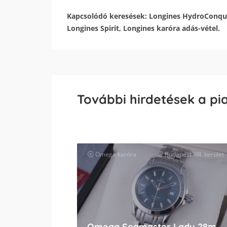
Kapcsolódó keresések: Longines HydroConques
Longines Spirit, Longines karóra adás-vétel.
További hirdetések a pi
Omega
karóra
Budapest XIII. kerület
Omega Seamaster Lady 28mm