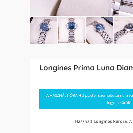
Longines Prima Luna Di
A HASZNÁLT-ÓRA.HU piactér üzemeltetői nem válla
legyen körülte
Használt
Longines
karóra
. A