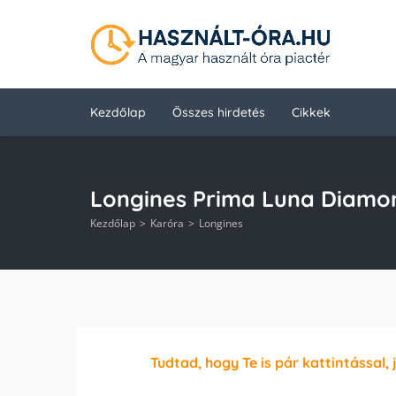
Kezdőlap
Összes hirdetés
Cikkek
Longines Prima Luna Diamo
Kezdőlap
Karóra
Longines
Tudtad, hogy Te is pár kattintással, 