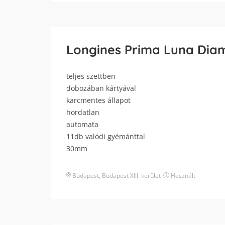
Longines Prima Luna Di
teljes szettben
dobozában kártyával
karcmentes állapot
hordatlan
automata
11db valódi gyémánttal
30mm
Budapest
,
Budapest XIII. kerület
Használt