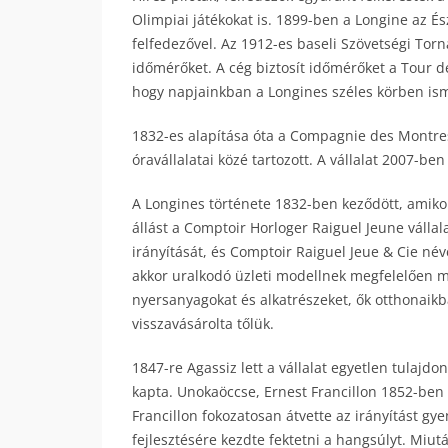
Olimpiai játékokat is. 1899-ben a Longine az É
felfedezővel. Az 1912-es baseli Szövetségi Torn
időmérőket. A cég biztosít időmérőket a Tour d
hogy napjainkban a Longines széles körben isme
1832-es alapítása óta a Compagnie des Montres
óravállalatai közé tartozott. A vállalat 2007-be
A Longines története 1832-ben keződött, amiko
állást a Comptoir Horloger Raiguel Jeune vállal
irányítását, és Comptoir Raiguel Jeue & Cie név
akkor uralkodó üzleti modellnek megfelelően mű
nyersanyagokat és alkatrészeket, ők otthonaikba
visszavásárolta tőlük.
1847-re Agassiz lett a vállalat egyetlen tulajd
kapta. Unokaöccse, Ernest Francillon 1852-ben 
Francillon fokozatosan átvette az irányítást g
fejlesztésére kezdte fektetni a hangsúlyt. Miut