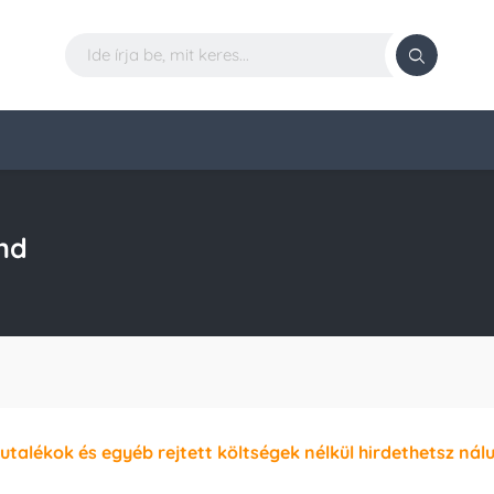
nd
jutalékok és egyéb rejtett költségek nélkül hirdethetsz nál