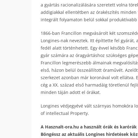
a gyártás racionalizálására szeretett volna tö
addigiakkal ellentétben az órakészítés minden fá
integrált folyamaton belül sokkal produktívabb 
1866-ban Francillon megvásárolt két szomszédos
Longines-nak neveztek. Itt építtette fel gyárá
fedél alatt történhetett. Egy évvel később Fran
gyár számára az óragyártáshoz szükséges gépek
Francillon legmerészebb álmainak megvalósítá
első, házon belül összeállított óraművét. Azelőt
szerkezet azonban már koronával volt ellátva. E
cég a XX. század első harmadáig töretlenül fejlő
minden táján adott el órákat.
Longines védjegyévé vált szárnyas homokóra log
of intellectual Property.
A Hasznalt-ora.hu a használt órák és karórák 
Böngéssz az aktuális Longines hirdetések közöt