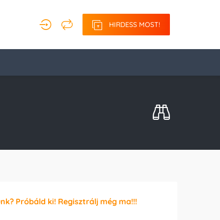
HIRDESS MOST!
unk? Próbáld ki! Regisztrálj még ma!!!