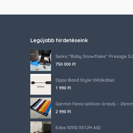
Legújabb hirdetéseink
750 000
Ft
Oppo Band Style töltőkábel
1 990
Ft
Garmin Fenix szilikon óraszíj – 26m
2 990
Ft
Edox 10110 357JM AID