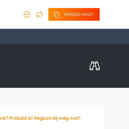
HIRDESS MOST!
unk? Próbáld ki! Regisztrálj még ma!!!