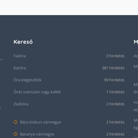
Kereső
M
Falióra
0 hirdetés
Ad
Seiko “Baby Snowflake” Presage SJE073J1/SARA015 Limited Edition
Mű
Karóra
381 hirdetés
Óra kiegészítők
99 hirdetés
Me
Órás szerszám vagy kellék
1 hirdetés
ér
Ho
Zsebóra
2 hirdetés
m
el
Ma
Bács-Kiskun vármegye
2 hirdetés
Eg
Baranya vármegye
2 hirdetés