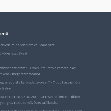
enü
atvédelmi és Adatkezelési Szabályzat
ködési szabályzat
nnyit ér az órám? – Gyors útmutató a karórád piaci
tékének meghatározásához
gyan add el a karórádat gyorsan? – 7 tipp használt óra
adáshoz
urice Lacroix AIKON Automatic Wotto Limited Edition –
yedi gravírozás és művészet találkozása