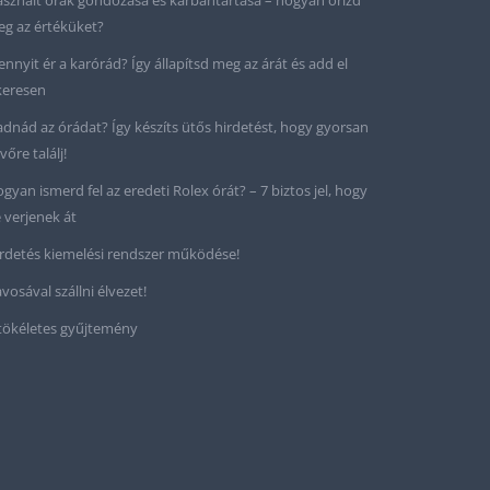
sznált órák gondozása és karbantartása – hogyan őrizd
g az értéküket?
nnyit ér a karórád? Így állapítsd meg az árát és add el
keresen
adnád az órádat? Így készíts ütős hirdetést, hogy gyorsan
vőre találj!
gyan ismerd fel az eredeti Rolex órát? – 7 biztos jel, hogy
 verjenek át
rdetés kiemelési rendszer működése!
vosával szállni élvezet!
tökéletes gyűjtemény