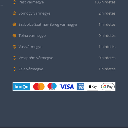
Pest vármegye
105 hirdetés
Citizen series 8 NB6050-51W smaragd színű számlappal
Somogy vármegye
2 hirdetés
Szabolcs-Szatmár-Bereg vármegye
1 hirdetés
Tolna vármegye
0 hirdetés
Vas vármegye
1 hirdetés
Veszprém vármegye
0 hirdetés
Zala vármegye
1 hirdetés