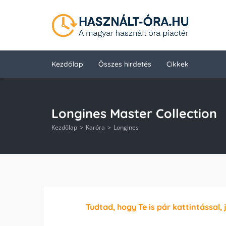
Kezdőlap
Összes hirdetés
Cikkek
Longines Master Collection
Kezdőlap
Karóra
Longines
Tudtad, hogy Te is pár kattintással, 