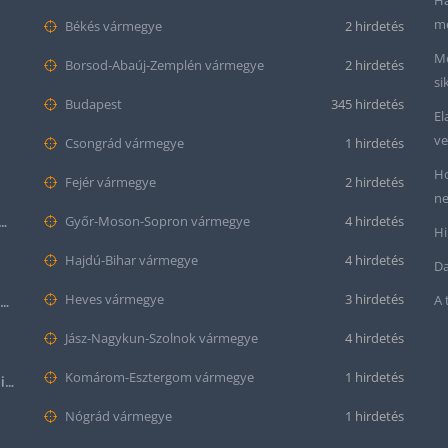
Ha
me
Békés vármegye
2 hirdetés
Me
Borsod-Abaúj-Zemplén vármegye
2 hirdetés
si
Budapest
345 hirdetés
El
ve
Csongrád vármegye
1 hirdetés
Ho
Fejér vármegye
2 hirdetés
ne
tt bőr óraszíj – 20mm és 22mm méretben
Győr-Moson-Sopron vármegye
4 hirdetés
Hi
Hajdú-Bihar vármegye
4 hirdetés
Da
Heves vármegye
3 hirdetés
A 
Krokodil mintás bőr óraszíj (12mm-es befogóval rendelkező órához)
Jász-Nagykun-Szolnok vármegye
4 hirdetés
Komárom-Esztergom vármegye
1 hirdetés
Halloween Apple Watch lila színű szilikon óraszíj
Nógrád vármegye
1 hirdetés