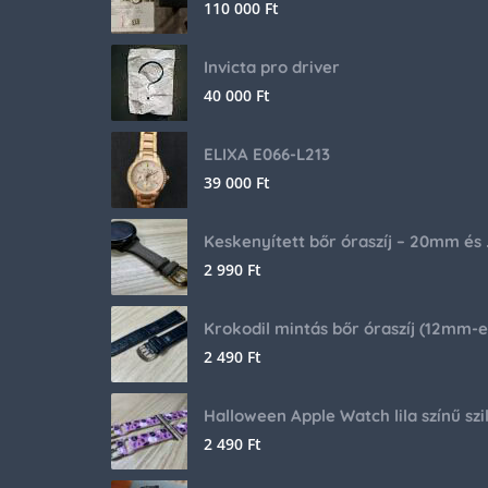
110 000
Ft
Invicta pro driver
40 000
Ft
ELIXA E066-L213
39 000
Ft
Keskenyíte
2 990
Ft
2 490
Ft
2 490
Ft