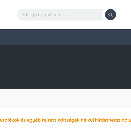
jutalékok és egyéb rejtett költségek nélkül hirdethetsz nál