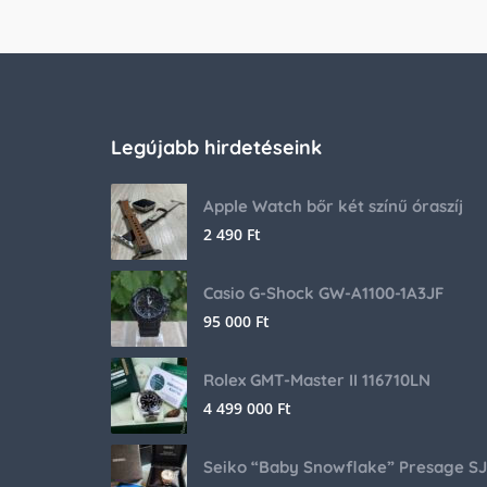
Legújabb hirdetéseink
Apple Watch bőr két színű óraszíj
2 490
Ft
Casio G-Shock GW-A1100-1A3JF
95 000
Ft
Rolex GMT-Master II 116710LN
4 499 000
Ft