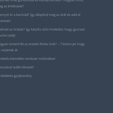
sznált órák gondozása és karbantartása – hogyan őrizd
g az értéküket?
nnyit ér a karórád? Így állapítsd meg az árát és add el
keresen
adnád az órádat? Így készíts ütős hirdetést, hogy gyorsan
vőre találj!
gyan ismerd fel az eredeti Rolex órát? – 7 biztos jel, hogy
 verjenek át
rdetés kiemelési rendszer működése!
vosával szállni élvezet!
tökéletes gyűjtemény