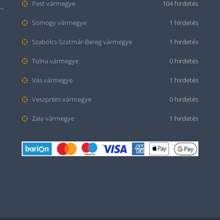
Pest vármegye
104 hirdetés
tt bőr óraszíj – 20mm és 22mm méretben
Somogy vármegye
1 hirdetés
Szabolcs-Szatmár-Bereg vármegye
1 hirdetés
Tolna vármegye
0 hirdetés
Vas vármegye
1 hirdetés
Veszprém vármegye
0 hirdetés
Zala vármegye
1 hirdetés