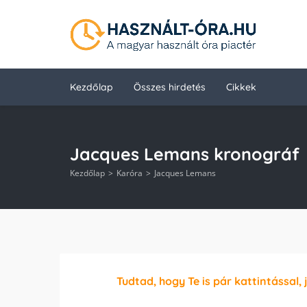
Kezdőlap
Összes hirdetés
Cikkek
Jacques Lemans kronográf
Kezdőlap
Karóra
Jacques Lemans
Tudtad, hogy Te is pár kattintással, 