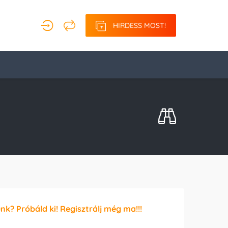
HIRDESS MOST!
unk? Próbáld ki! Regisztrálj még ma!!!