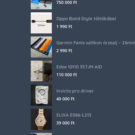
750 000
Ft
Oppo Band Style töltőkábel
1 990
Ft
Garmin Fenix szilikon óraszíj – 26m
2 990
Ft
Edox 10110 357JM AID
110 000
Ft
Invicta pro driver
40 000
Ft
ELIXA E066-L213
39 000
Ft