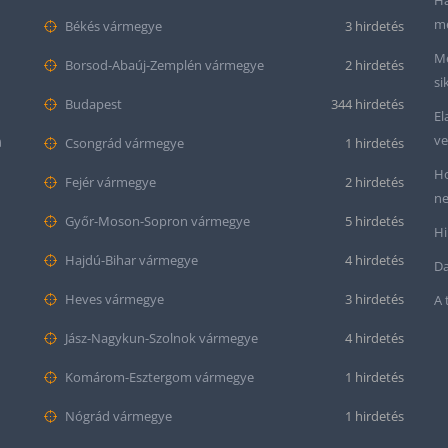
Ha
me
Békés vármegye
3 hirdetés
Me
Borsod-Abaúj-Zemplén vármegye
2 hirdetés
si
Budapest
344 hirdetés
El
ve
m
Csongrád vármegye
1 hirdetés
Ho
Fejér vármegye
2 hirdetés
ne
Győr-Moson-Sopron vármegye
5 hirdetés
Hi
Hajdú-Bihar vármegye
4 hirdetés
Da
Heves vármegye
3 hirdetés
A 
Jász-Nagykun-Szolnok vármegye
4 hirdetés
Komárom-Esztergom vármegye
1 hirdetés
Nógrád vármegye
1 hirdetés