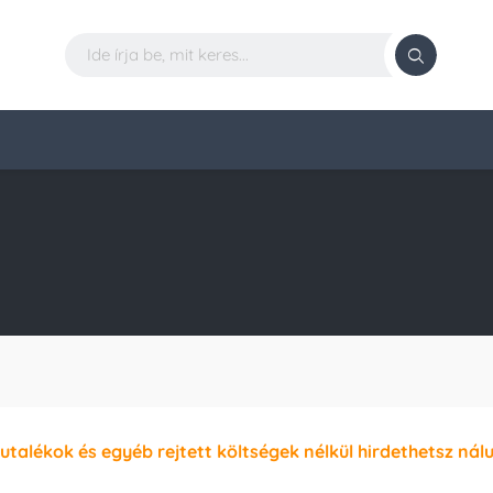
jutalékok és egyéb rejtett költségek nélkül hirdethetsz nál