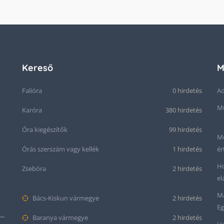
Kereső
M
Falióra
0 hirdetés
Ad
Mű
Karóra
380 hirdetés
Óra kiegészítők
99 hirdetés
Me
Órás szerszám vagy kellék
1 hirdetés
ér
Ho
Zsebóra
2 hirdetés
el
Ma
Bács-Kiskun vármegye
2 hirdetés
Eg
Seiko “Baby Snowflake” Presage SJE073J1/SARA015 Limited Edition
Baranya vármegye
2 hirdetés