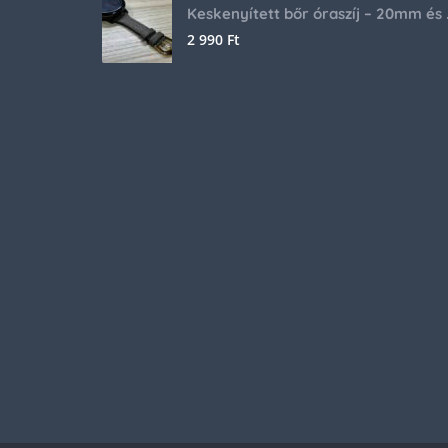
Keskenyíte
2 990
Ft