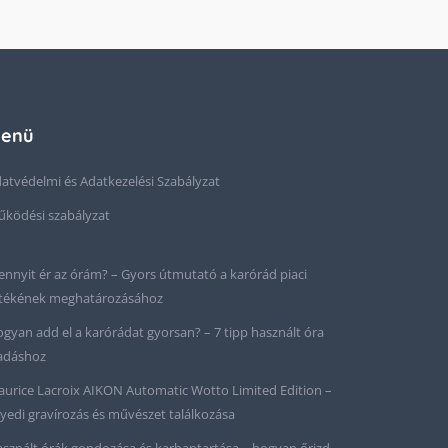
enü
atvédelmi és Adatkezelési Szabályzat
ködési szabályzat
nnyit ér az órám? – Gyors útmutató a karórád piaci
tékének meghatározásához
gyan add el a karórádat gyorsan? – 7 tipp használt óra
adáshoz
urice Lacroix AIKON Automatic Wotto Limited Edition –
yedi gravírozás és művészet találkozása