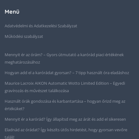
Menü
Adatvédelmi és Adatkezelési Szabályzat
Működési szabályzat
Mennyit ér az órám? – Gyors útmutató a karórád piaci értékének
meghatározásához
Hogyan add el a karórádat gyorsan? – 7 tipp használt óra eladáshoz
Maurice Lacroix AIKON Automatic Wotto Limited Edition – Egyedi
gravírozás és művészet találkozása
Használt órák gondozása és karbantartása – hogyan őrizd meg az
értéküket?
Mennyit ér a karórád? Így állapítsd meg az árát és add el sikeresen
Eladnád az órádat? Így készíts ütős hirdetést, hogy gyorsan vevőre
találj!