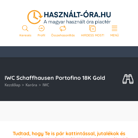
Keresés
Profil
Összehasonlítás
HIRDESS MOST!
MENÜ
IWC Schaffhausen Portofino 18K Gold
Kezdőlap
Karóra
IWC
Tudtad, hogy Te is pár kattintással, jutalékok és