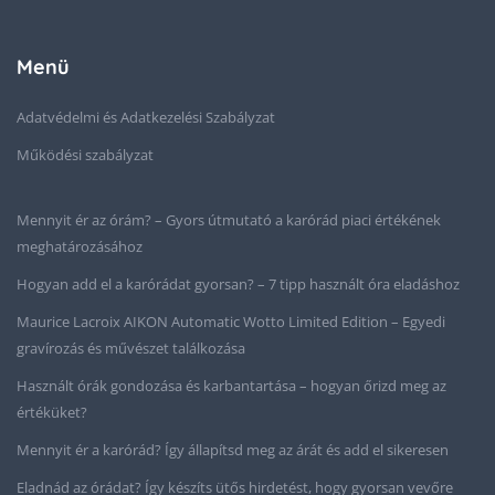
Menü
Adatvédelmi és Adatkezelési Szabályzat
Működési szabályzat
Mennyit ér az órám? – Gyors útmutató a karórád piaci értékének
meghatározásához
Hogyan add el a karórádat gyorsan? – 7 tipp használt óra eladáshoz
Maurice Lacroix AIKON Automatic Wotto Limited Edition – Egyedi
gravírozás és művészet találkozása
Használt órák gondozása és karbantartása – hogyan őrizd meg az
értéküket?
Mennyit ér a karórád? Így állapítsd meg az árát és add el sikeresen
Eladnád az órádat? Így készíts ütős hirdetést, hogy gyorsan vevőre