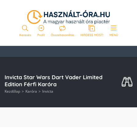
Keresés
Profil
Összehasonlítás
HIRDESS MOST!
MENÜ
Invicta Star Wars Dart Vader Limited
Edition Férfi Karóra
Kezdőlap
Karóra
Invicta