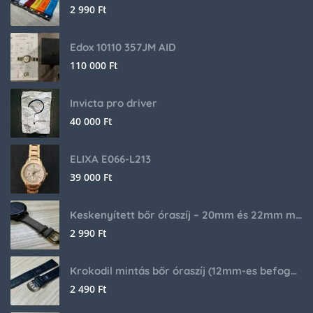
2 990
Ft
Edox 10110 357JM AID
110 000
Ft
Invicta pro driver
40 000
Ft
ELIXA E066-L213
39 000
Ft
Keskenyített bőr óraszíj – 20mm és 22mm méretben
2 990
Ft
Krokodil mintás bőr óraszíj (12mm-es befogóval rendelkező órához)
2 490
Ft