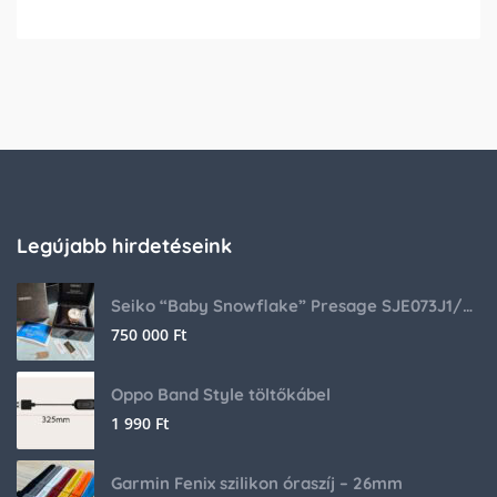
Legújabb hirdetéseink
Seiko “Baby Snowflake” Presage SJE073J1/SARA015 Limited Edition
750 000
Ft
Oppo Band Style töltőkábel
1 990
Ft
Garmin Fenix szilikon óraszíj – 26mm