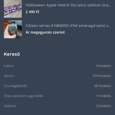
Halloween Apple Watch lila színű szilikon óraszíj
2 490
Ft
Citizen series 8 NB6050-51W smaragd színű számlappal
Ár megegyezés szerint
Kereső
Falióra
0 hirdetés
Karóra
379 hirdetés
Óra kiegészítők
98 hirdetés
Órás szerszám vagy kellék
1 hirdetés
Zsebóra
2 hirdetés