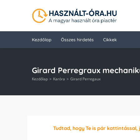
Kezdőlap
Összes hirdetés
Cikkek
Girard Perregraux mechani
Kezdőlap
Karóra
Girard Perregaux
Tudtad, hogy Te is pár kattintással, 