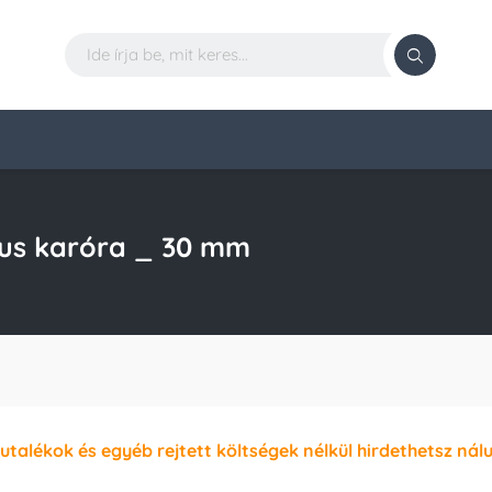
kus karóra _ 30 mm
jutalékok és egyéb rejtett költségek nélkül hirdethetsz nál