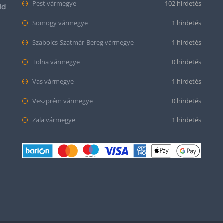
Pest vármegye
102 hirdetés
ld
Somogy vármegye
1 hirdetés
Szabolcs-Szatmár-Bereg vármegye
1 hirdetés
Tolna vármegye
0 hirdetés
Vas vármegye
1 hirdetés
Veszprém vármegye
0 hirdetés
Zala vármegye
1 hirdetés