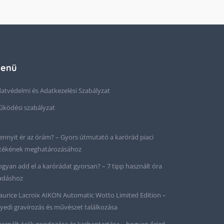
enü
atvédelmi és Adatkezelési Szabályzat
ködési szabályzat
nnyit ér az órám? – Gyors útmutató a karórád piaci
tékének meghatározásához
gyan add el a karórádat gyorsan? – 7 tipp használt óra
adáshoz
urice Lacroix AIKON Automatic Wotto Limited Edition –
yedi gravírozás és művészet találkozása