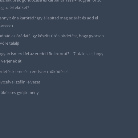
sznált órák gondozása és karbantartása – hogyan őrizd
g az értéküket?
nnyit ér a karórád? Így állapítsd meg az árát és add el
keresen
adnád az órádat? Így készíts ütős hirdetést, hogy gyorsan
vőre találj!
gyan ismerd fel az eredeti Rolex órát? – 7 biztos jel, hogy
 verjenek át
rdetés kiemelési rendszer működése!
vosával szállni élvezet!
tökéletes gyűjtemény