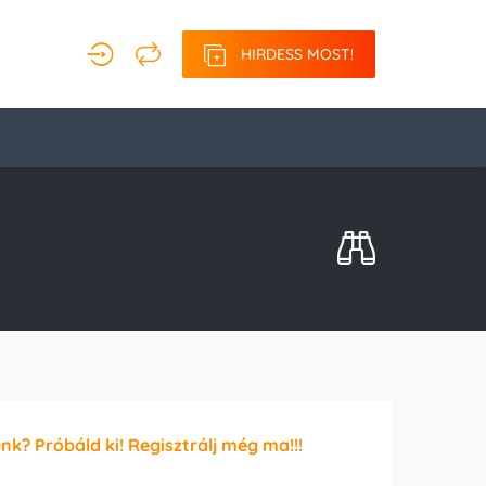
HIRDESS MOST!
unk? Próbáld ki! Regisztrálj még ma!!!