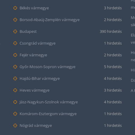
Ha
me
Békés vármegye
3 hirdetés
Me
Borsod-Abaúj-Zemplén vármegye
2 hirdetés
si
Budapest
390 hirdetés
El
ve
mond
Csongrád vármegye
1 hirdetés
Ho
Fejér vármegye
2 hirdetés
ne
Győr-Moson-Sopron vármegye
5 hirdetés
Hi
Hajdú-Bihar vármegye
4 hirdetés
Da
Heves vármegye
3 hirdetés
A 
Jász-Nagykun-Szolnok vármegye
4 hirdetés
Komárom-Esztergom vármegye
1 hirdetés
Nógrád vármegye
1 hirdetés