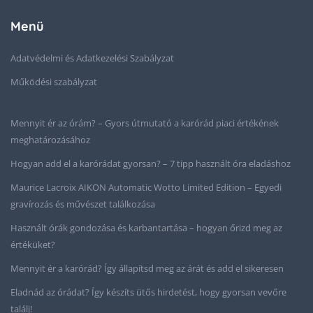
Menü
Adatvédelmi és Adatkezelési Szabályzat
Működési szabályzat
Mennyit ér az órám? – Gyors útmutató a karórád piaci értékének
meghatározásához
Hogyan add el a karórádat gyorsan? – 7 tipp használt óra eladáshoz
Maurice Lacroix AIKON Automatic Wotto Limited Edition – Egyedi
gravírozás és művészet találkozása
Használt órák gondozása és karbantartása – hogyan őrizd meg az
értéküket?
Mennyit ér a karórád? Így állapítsd meg az árát és add el sikeresen
Eladnád az órádat? Így készíts ütős hirdetést, hogy gyorsan vevőre
találj!