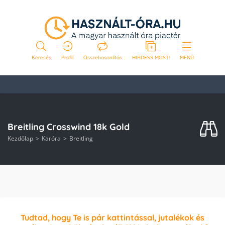
Keresés
Profil
Összehasonlítás
HIRDESS MOST!
MENÜ
Breitling Crosswind 18k Gold
Kezdőlap
Karóra
Breitling
Tudtad, hogy Te is pár kattintással, jutalékok és