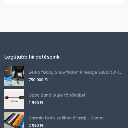
Legújabb hirdetéseink
Seiko “Baby Snowflake” Presage SJE073J1/SARA015 Limited Edition
750 000
Ft
Oppo Band Style töltőkábel
1 990
Ft
Garmin Fenix szilikon óraszíj – 26mm
2 990
Ft