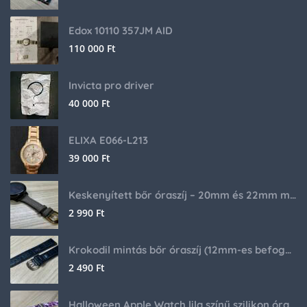
Edox 10110 357JM AID
110 000
Ft
Invicta pro driver
40 000
Ft
ELIXA E066-L213
39 000
Ft
Keskenyített bőr óraszíj – 20mm és 22mm méretben
2 990
Ft
Krokodil mintás bőr óraszíj (12mm-es befogóval rendelkező órához)
2 490
Ft
Halloween Apple Watch lila színű szilikon óraszíj