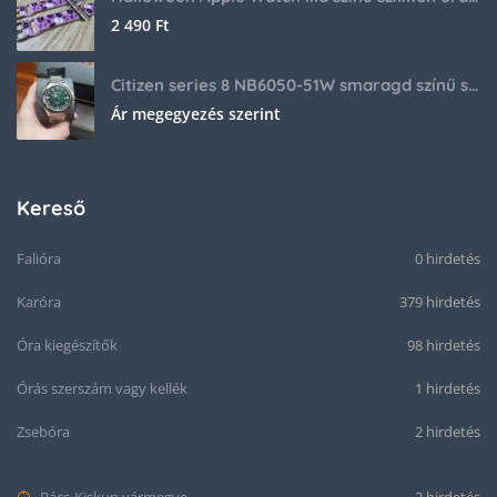
2 490
Ft
Citizen series 8 NB6050-51W smaragd színű számlappal
Ár megegyezés szerint
Kereső
Falióra
0 hirdetés
Karóra
379 hirdetés
Óra kiegészítők
98 hirdetés
Órás szerszám vagy kellék
1 hirdetés
Zsebóra
2 hirdetés