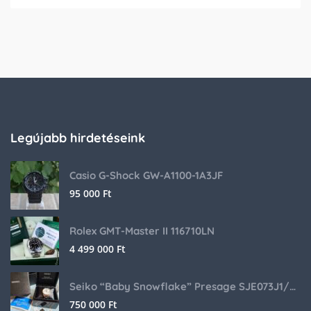
Legújabb hirdetéseink
Casio G-Shock GW-A1100-1A3JF
95 000
Ft
Rolex GMT-Master II 116710LN
4 499 000
Ft
Seiko “Baby Snowflake” Presage SJE073J1/SARA015 Limited Edition
750 000
Ft