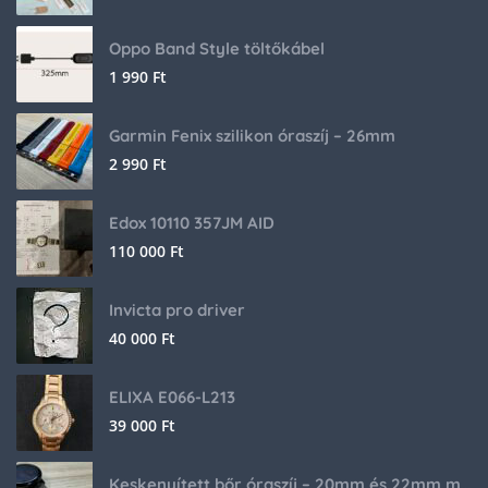
Oppo Band Style töltőkábel
1 990
Ft
Garmin Fenix szilikon óraszíj – 26mm
2 990
Ft
Edox 10110 357JM AID
110 000
Ft
Invicta pro driver
40 000
Ft
ELIXA E066-L213
39 000
Ft
Keskenyített bőr óraszíj – 20mm és 22mm méretben