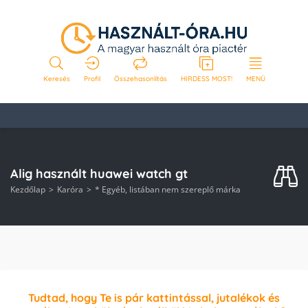
Keresés
Profil
Összehasonlítás
HIRDESS MOST!
MENÜ
Alig használt huawei watch gt
Kezdőlap
Karóra
* Egyéb, listában nem szereplő márka
Tudtad, hogy Te is pár kattintással, jutalékok és