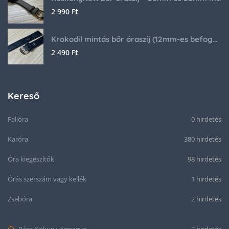
2 990
Ft
Krokodil mintás bőr óraszíj (12mm-es befogóval rendelkező órához)
2 490
Ft
Kereső
Falióra
0 hirdetés
Karóra
380 hirdetés
Óra kiegészítők
98 hirdetés
Órás szerszám vagy kellék
1 hirdetés
Zsebóra
2 hirdetés