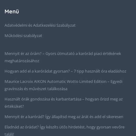
Menü
Adatvédelmi és Adatkezelési Szabályzat
Működési szabályzat
Mennyit ér az órám? – Gyors útmutató a karórád piaci értékének
meghatározásához
Hogyan add el a karórádat gyorsan? – 7 tipp használt óra eladáshoz
Maurice Lacroix AIKON Automatic Wotto Limited Edition – Egyedi
gravírozás és művészet találkozása
Használt órák gondozása és karbantartása – hogyan őrizd meg az
értéküket?
Mennyit ér a karórád? Így állapítsd meg az árát és add el sikeresen
Eladnád az órádat? Így készíts ütős hirdetést, hogy gyorsan vevőre
találj!