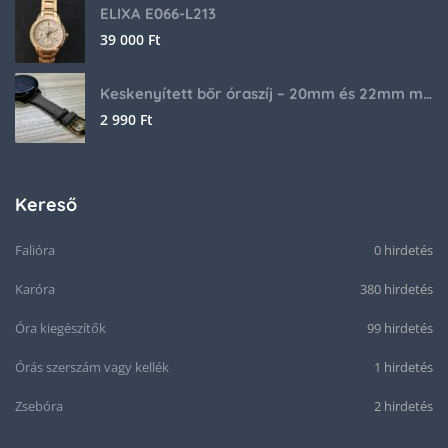
ELIXA E066-L213
39 000
Ft
Keskenyített bőr óraszíj – 20mm és 22mm méretben
2 990
Ft
Kereső
Falióra
0 hirdetés
Karóra
380 hirdetés
Óra kiegészítők
99 hirdetés
Órás szerszám vagy kellék
1 hirdetés
Zsebóra
2 hirdetés