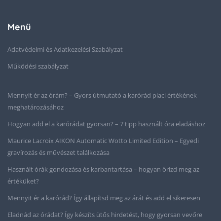
Menü
Adatvédelmi és Adatkezelési Szabályzat
Működési szabályzat
Mennyit ér az órám? – Gyors útmutató a karórád piaci értékének
meghatározásához
Hogyan add el a karórádat gyorsan? – 7 tipp használt óra eladáshoz
Maurice Lacroix AIKON Automatic Wotto Limited Edition – Egyedi
gravírozás és művészet találkozása
Használt órák gondozása és karbantartása – hogyan őrizd meg az
értéküket?
Mennyit ér a karórád? Így állapítsd meg az árát és add el sikeresen
Eladnád az órádat? Így készíts ütős hirdetést, hogy gyorsan vevőre