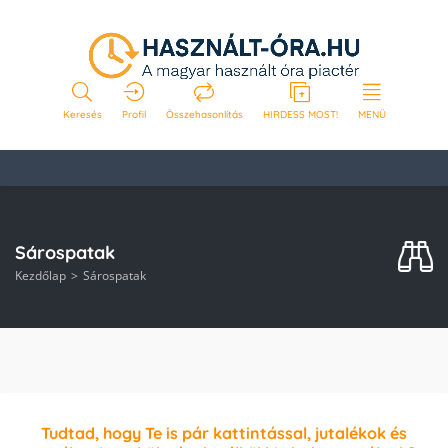
Keresés
Profil
Összehasonlítás
HIRDESS MOST!
MENÜ
Sárospatak
Kezdőlap
Sárospatak
Tudtad, hogy Te is pár kattintással, jutalékok és