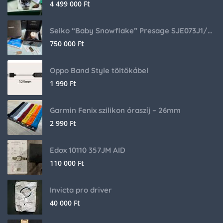
4 499 000
Ft
Seiko “Baby Snowflake” Presage SJE073J1/SARA015 Limited Edition
750 000
Ft
Oppo Band Style töltőkábel
1 990
Ft
Garmin Fenix szilikon óraszíj – 26mm
2 990
Ft
Edox 10110 357JM AID
110 000
Ft
Invicta pro driver
40 000
Ft