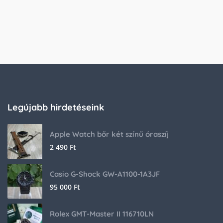
Legújabb hirdetéseink
Apple Watch bőr két színű óraszíj
2 490
Ft
Casio G-Shock GW-A1100-1A3JF
95 000
Ft
Rolex GMT-Master II 116710LN