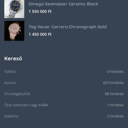
Omega Seamaster Ceramic Black
1 550 000
Ft
Tag Heuer Carrera Chronograph Gold
1 450 000
Ft
Kereső
Falióra
0 hirdetés
Karóra
425 hirdetés
Óra kiegészítők
98 hirdetés
Órás szerszám vagy kellék
1 hirdetés
Zsebóra
2 hirdetés