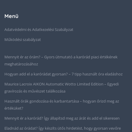
Menü
Adatvédelmi és Adatkezelési Szabályzat
Működési szabályzat
Mennyit ér az órám? – Gyors útmutató a karórád piaci értékének
meghatározásához
Hogyan add el a karórádat gyorsan? – 7 tipp használt óra eladáshoz
Maurice Lacroix AIKON Automatic Wotto Limited Edition – Egyedi
gravírozás és művészet találkozása
Használt órák gondozása és karbantartása – hogyan őrizd meg az
értéküket?
Mennyit ér a karórád? Így állapítsd meg az árát és add el sikeresen
Eladnád az órádat? Így készíts ütős hirdetést, hogy gyorsan vevőre