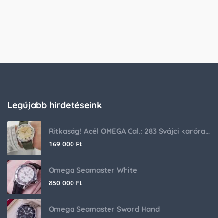
Legújabb hirdetéseink
Ritkaság! Acél OMEGA Cal.: 283 Svájci karóra 1953-ból!
169 000
Ft
Omega Seamaster White
850 000
Ft
Omega Seamaster Sword Hand