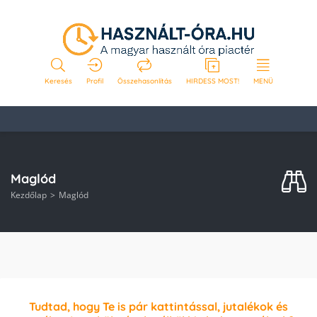
Keresés
Profil
Összehasonlítás
HIRDESS MOST!
MENÜ
Maglód
Kezdőlap
Maglód
Tudtad, hogy Te is pár kattintással, jutalékok és