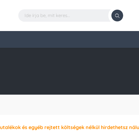
jutalékok és egyéb rejtett költségek nélkül hirdethetsz nál