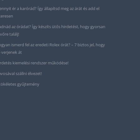
nnyit ér a karórád? Így állapítsd meg az árát és add el
keresen
adnád az órádat? Így készíts ütős hirdetést, hogy gyorsan
vőre találj!
gyan ismerd fel az eredeti Rolex órát? – 7 biztos jel, hogy
 verjenek át
rdetés kiemelési rendszer működése!
vosával szállni élvezet!
tökéletes gyűjtemény