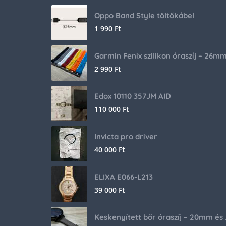
Oppo Band Style töltőkábel
1 990
Ft
Garmin Fenix szilikon óraszíj – 26m
2 990
Ft
Edox 10110 357JM AID
110 000
Ft
Invicta pro driver
40 000
Ft
ELIXA E066-L213
39 000
Ft
Keskenyíte