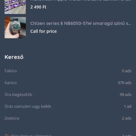
2 490
Ft
Citizen series 8 NB6050-51W smaragd színű számlappal
Call for price
Kereső
Falióra
0 ads
Karóra
379 ads
Óra kiegészítők
99 ads
Órás szerszám vagy kellék
1 ad
Zsebóra
2 ads