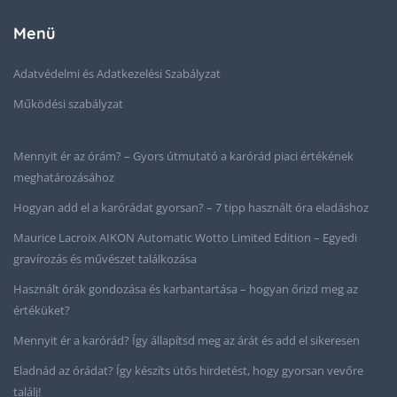
Menü
Adatvédelmi és Adatkezelési Szabályzat
Működési szabályzat
Mennyit ér az órám? – Gyors útmutató a karórád piaci értékének
meghatározásához
Hogyan add el a karórádat gyorsan? – 7 tipp használt óra eladáshoz
Maurice Lacroix AIKON Automatic Wotto Limited Edition – Egyedi
gravírozás és művészet találkozása
Használt órák gondozása és karbantartása – hogyan őrizd meg az
értéküket?
Mennyit ér a karórád? Így állapítsd meg az árát és add el sikeresen
Eladnád az órádat? Így készíts ütős hirdetést, hogy gyorsan vevőre
találj!