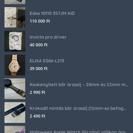
Edox 10110 357JM AID
110 000
Ft
Invicta pro driver
40 000
Ft
ELIXA E066-L213
39 000
Ft
Keskenyített bőr óraszíj – 20mm és 22mm méretben
2 990
Ft
Krokodil mintás bőr óraszíj (12mm-es befogóval rendelkező órához)
2 490
Ft
Halloween Apple Watch lila színű szilikon óraszíj