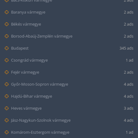
Bács-Kiskun vármegye
2 ads
Baranya vármegye
2 ads
Békés vármegye
2 ads
Borsod-Abaúj-Zemplén vármegye
2 ads
Budapest
345 ads
Csongrád vármegye
1 ad
Fejér vármegye
2 ads
Győr-Moson-Sopron vármegye
4 ads
Hajdú-Bihar vármegye
4 ads
Heves vármegye
3 ads
Jász-Nagykun-Szolnok vármegye
4 ads
Komárom-Esztergom vármegye
1 ad