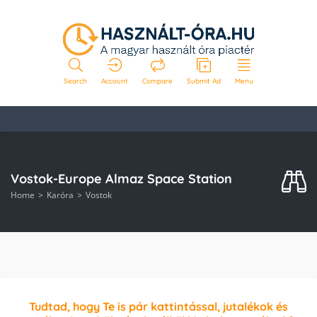
Search
Account
Compare
Submit Ad
Menu
Vostok-Europe Almaz Space Station
Home
Karóra
Vostok
Tudtad, hogy Te is pár kattintással, jutalékok és