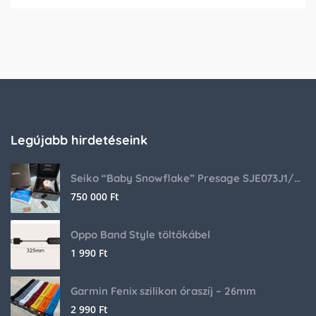
Legújabb hirdetéseink
Seiko “Baby Snowflake” Presage SJE073J1/SARA015 Limited Edition
750 000
Ft
Oppo Band Style töltőkábel
1 990
Ft
Garmin Fenix szilikon óraszíj – 26mm
2 990
Ft