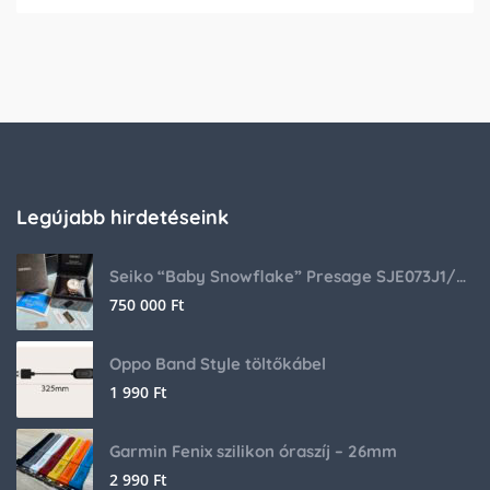
Legújabb hirdetéseink
Seiko “Baby Snowflake” Presage SJE073J1/SARA015 Limited Edition
750 000
Ft
Oppo Band Style töltőkábel
1 990
Ft
Garmin Fenix szilikon óraszíj – 26mm
2 990
Ft