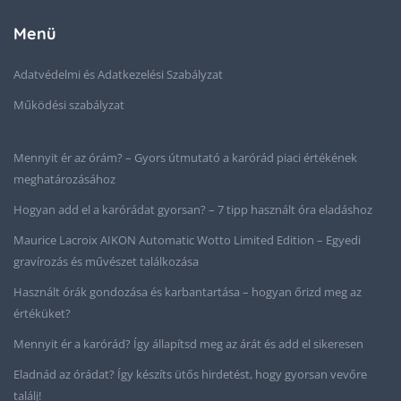
Menü
Adatvédelmi és Adatkezelési Szabályzat
Működési szabályzat
Mennyit ér az órám? – Gyors útmutató a karórád piaci értékének
meghatározásához
Hogyan add el a karórádat gyorsan? – 7 tipp használt óra eladáshoz
Maurice Lacroix AIKON Automatic Wotto Limited Edition – Egyedi
gravírozás és művészet találkozása
Használt órák gondozása és karbantartása – hogyan őrizd meg az
értéküket?
Mennyit ér a karórád? Így állapítsd meg az árát és add el sikeresen
Eladnád az órádat? Így készíts ütős hirdetést, hogy gyorsan vevőre
találj!