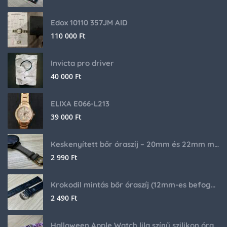
Edox 10110 357JM AID
110 000
Ft
Invicta pro driver
40 000
Ft
ELIXA E066-L213
39 000
Ft
Keskenyített bőr óraszíj – 20mm és 22mm méretben
2 990
Ft
Krokodil mintás bőr óraszíj (12mm-es befogóval rendelkező órához)
2 490
Ft
Halloween Apple Watch lila színű szilikon óraszíj