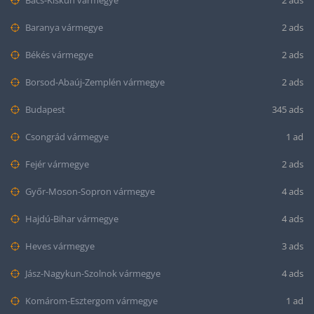
Bács-Kiskun vármegye
2 ads
Baranya vármegye
2 ads
Békés vármegye
2 ads
Borsod-Abaúj-Zemplén vármegye
2 ads
Budapest
345 ads
Csongrád vármegye
1 ad
Fejér vármegye
2 ads
Győr-Moson-Sopron vármegye
4 ads
Hajdú-Bihar vármegye
4 ads
Heves vármegye
3 ads
Jász-Nagykun-Szolnok vármegye
4 ads
Komárom-Esztergom vármegye
1 ad