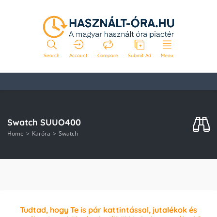
Search
Account
Compare
Submit Ad
Menu
Swatch SUUO400
Home
Karóra
Swatch
Tudtad, hogy Te is pár kattintással, jutalékok és