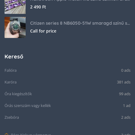
2 490
Ft
Citizen series 8 NB6050-51W smaragd színű számlappal
Call for price
Kereső
Falióra
0 ads
Karóra
381 ads
Óra kiegészítők
99 ads
Órás szerszám vagy kellék
1 ad
Zsebóra
2 ads