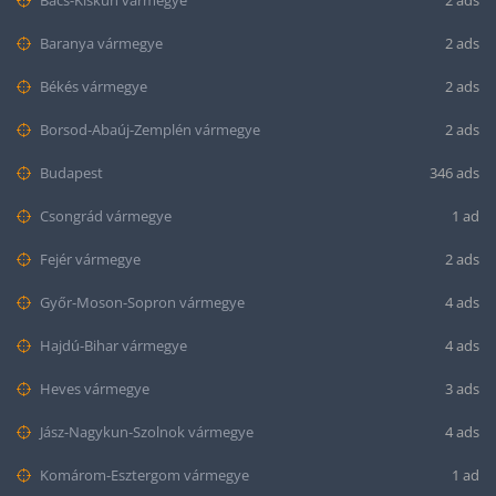
Bács-Kiskun vármegye
2 ads
Baranya vármegye
2 ads
Békés vármegye
2 ads
Borsod-Abaúj-Zemplén vármegye
2 ads
Budapest
346 ads
Csongrád vármegye
1 ad
Fejér vármegye
2 ads
Győr-Moson-Sopron vármegye
4 ads
Hajdú-Bihar vármegye
4 ads
Heves vármegye
3 ads
Jász-Nagykun-Szolnok vármegye
4 ads
Komárom-Esztergom vármegye
1 ad