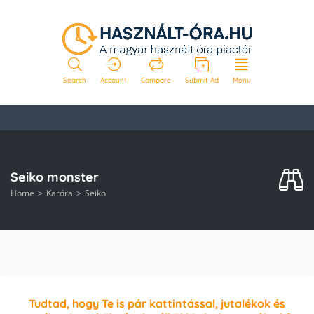
Search
Account
Compare
Submit Ad
Menu
Seiko monster
Home
Karóra
Seiko
Tudtad, hogy Te is pár kattintással, jutalékok és