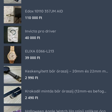
Edox 10110 357JM AID
110 000
Ft
Invicta pro driver
40 000
Ft
ELIXA E066-L213
39 000
Ft
Keskenyített bőr óraszíj – 20mm és 22mm méretben
2 990
Ft
Krokodil mintás bőr óraszíj (12mm-es befogóval rendelkező órához)
2 490
Ft
Halloween Apple Watch lila színű szilikon óraszíj