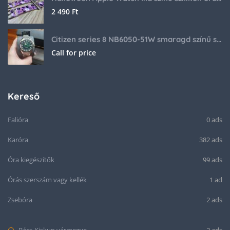
2 490
Ft
Citizen series 8 NB6050-51W smaragd színű számlappal
Call for price
Kereső
Falióra
0 ads
Karóra
382 ads
Óra kiegészítők
99 ads
Órás szerszám vagy kellék
1 ad
Zsebóra
2 ads