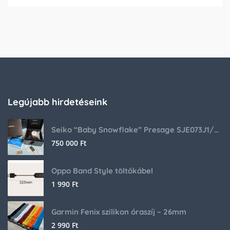
Legújabb hirdetéseink
Seiko “Baby Snowflake” Presage SJE073J1/SARA015 Limited Edition
750 000
Ft
Oppo Band Style töltőkábel
1 990
Ft
Garmin Fenix szilikon óraszíj – 26mm
2 990
Ft