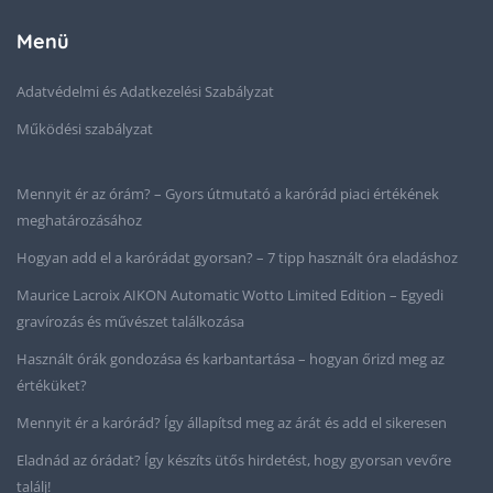
Menü
Adatvédelmi és Adatkezelési Szabályzat
Működési szabályzat
Mennyit ér az órám? – Gyors útmutató a karórád piaci értékének
meghatározásához
Hogyan add el a karórádat gyorsan? – 7 tipp használt óra eladáshoz
Maurice Lacroix AIKON Automatic Wotto Limited Edition – Egyedi
gravírozás és művészet találkozása
Használt órák gondozása és karbantartása – hogyan őrizd meg az
értéküket?
Mennyit ér a karórád? Így állapítsd meg az árát és add el sikeresen
Eladnád az órádat? Így készíts ütős hirdetést, hogy gyorsan vevőre
találj!