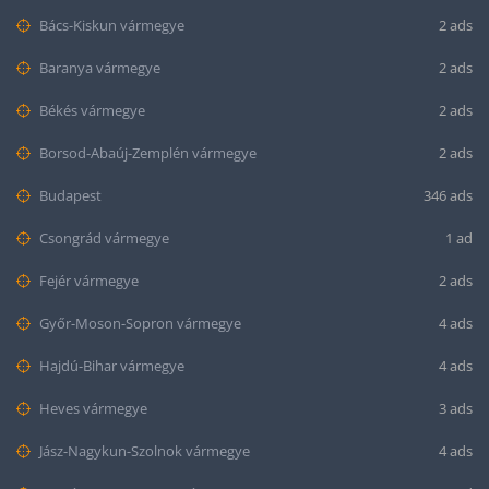
Bács-Kiskun vármegye
2 ads
Baranya vármegye
2 ads
Békés vármegye
2 ads
Borsod-Abaúj-Zemplén vármegye
2 ads
Budapest
346 ads
Csongrád vármegye
1 ad
Fejér vármegye
2 ads
Győr-Moson-Sopron vármegye
4 ads
Hajdú-Bihar vármegye
4 ads
Heves vármegye
3 ads
Jász-Nagykun-Szolnok vármegye
4 ads