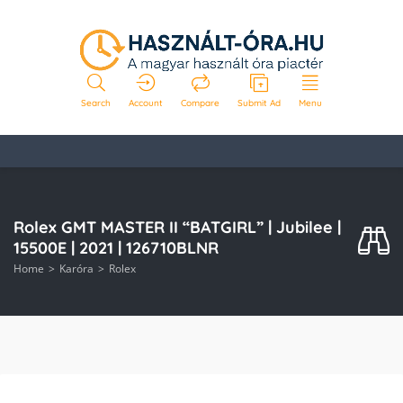
Search
Account
Compare
Submit Ad
Menu
Rolex GMT MASTER II “BATGIRL” | Jubilee |
15500E | 2021 | 126710BLNR
Home
Karóra
Rolex