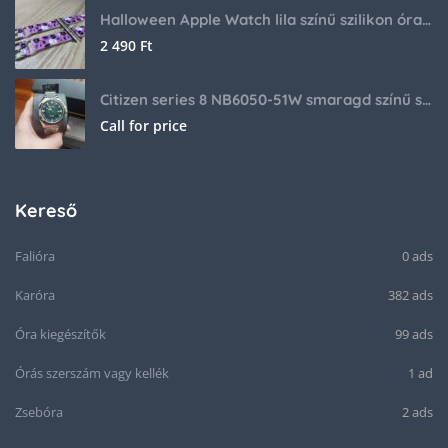
Halloween Apple Watch lila színű szilikon óraszíj
2 490
Ft
Citizen series 8 NB6050-51W smaragd színű számlappal
Call for price
Kereső
Falióra
0 ads
Karóra
382 ads
Óra kiegészítők
99 ads
Órás szerszám vagy kellék
1 ad
Zsebóra
2 ads