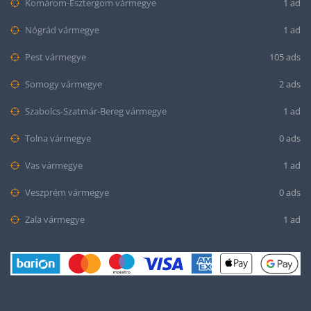
Komárom-Esztergom vármegye
1 ad
Nógrád vármegye
1 ad
Pest vármegye
105 ads
Somogy vármegye
2 ads
Szabolcs-Szatmár-Bereg vármegye
1 ad
Tolna vármegye
0 ads
Vas vármegye
1 ad
Veszprém vármegye
0 ads
Zala vármegye
1 ad