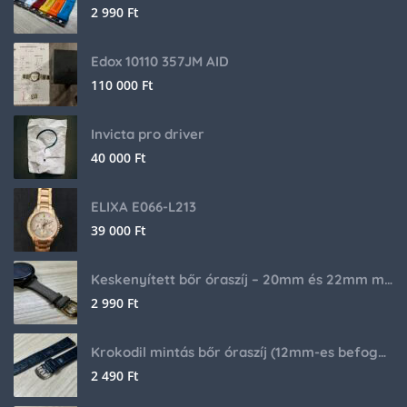
2 990
Ft
Edox 10110 357JM AID
110 000
Ft
Invicta pro driver
40 000
Ft
ELIXA E066-L213
39 000
Ft
Keskenyített bőr óraszíj – 20mm és 22mm méretben
2 990
Ft
Krokodil mintás bőr óraszíj (12mm-es befogóval rendelkező órához)
2 490
Ft