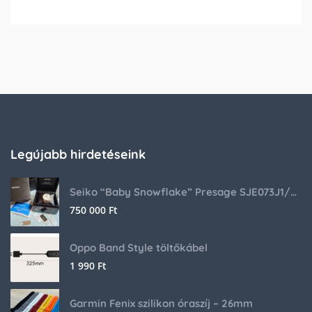
Legújabb hirdetéseink
Seiko “Baby Snowflake” Presage SJE073J1/SARA015 Limited Edition
750 000
Ft
Oppo Band Style töltőkábel
1 990
Ft
Garmin Fenix szilikon óraszíj – 26mm