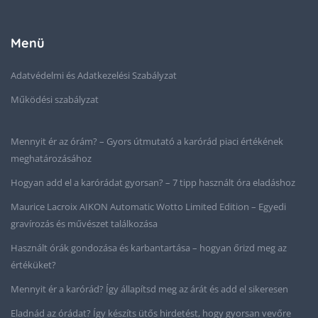
Menü
Adatvédelmi és Adatkezelési Szabályzat
Működési szabályzat
Mennyit ér az órám? – Gyors útmutató a karórád piaci értékének
meghatározásához
Hogyan add el a karórádat gyorsan? – 7 tipp használt óra eladáshoz
Maurice Lacroix AIKON Automatic Wotto Limited Edition – Egyedi
gravírozás és művészet találkozása
Használt órák gondozása és karbantartása – hogyan őrizd meg az
értéküket?
Mennyit ér a karórád? Így állapítsd meg az árát és add el sikeresen
Eladnád az órádat? Így készíts ütős hirdetést, hogy gyorsan vevőre