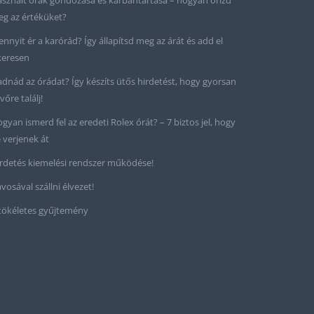
sznált órák gondozása és karbantartása – hogyan őrizd
g az értéküket?
nnyit ér a karórád? Így állapítsd meg az árát és add el
keresen
adnád az órádat? Így készíts ütős hirdetést, hogy gyorsan
vőre találj!
gyan ismerd fel az eredeti Rolex órát? – 7 biztos jel, hogy
 verjenek át
rdetés kiemelési rendszer működése!
vosával szállni élvezet!
tökéletes gyűjtemény