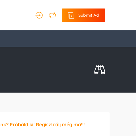
Submit Ad
unk? Próbáld ki! Regisztrálj még ma!!!