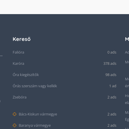
Kereső
M
Falióra
0 ads
Ad
Seiko “Baby Snowflake” Presage SJE073J1/SARA015 Limited Edition
Mű
Karóra
378 ads
Óra kiegészítők
98 ads
Me
Órás szerszám vagy kellék
1 ad
ér
Ho
Zsebóra
2 ads
m
el
Ma
Bács-Kiskun vármegye
2 ads
Eg
Baranya vármegye
2 ads