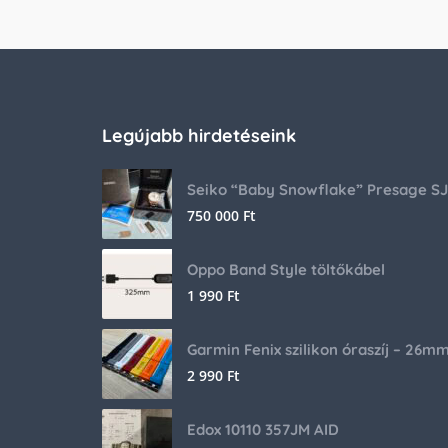
Legújabb hirdetéseink
750 000
Ft
Oppo Band Style töltőkábel
1 990
Ft
Garmin Fenix szilikon óraszíj – 26m
2 990
Ft
Edox 10110 357JM AID