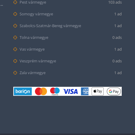
Pest vármegye
103 ads
Citizen series 8 NB6050-51W smaragd színű számlappal
Somogy vármegye
1 ad
Szabolcs-Szatmár-Bereg vármegye
1 ad
Tolna vármegye
0 ads
Vas vármegye
1 ad
Veszprém vármegye
0 ads
Zala vármegye
1 ad