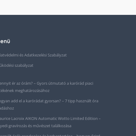
enü
atvédelmi és Adatkezelési Szabályzat
ködési szabályzat
nnyit ér az órám? – Gyors útmutató a karórád piaci
tékének meghatározásához
gyan add el a karórádat gyorsan? – 7 tipp használt óra
adáshoz
urice Lacroix AIKON Automatic Wotto Limited Edition –
yedi gravírozás és művészet találkozása