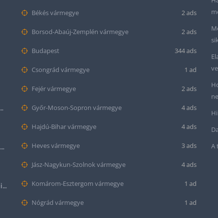
Ha
me
Békés vármegye
2 ads
Me
Borsod-Abaúj-Zemplén vármegye
2 ads
si
Budapest
344 ads
El
ve
Csongrád vármegye
1 ad
Ho
Fejér vármegye
2 ads
ne
tt bőr óraszíj – 20mm és 22mm méretben
Győr-Moson-Sopron vármegye
4 ads
Hi
Hajdú-Bihar vármegye
4 ads
Da
Heves vármegye
3 ads
A 
Krokodil mintás bőr óraszíj (12mm-es befogóval rendelkező órához)
Jász-Nagykun-Szolnok vármegye
4 ads
Komárom-Esztergom vármegye
1 ad
Halloween Apple Watch lila színű szilikon óraszíj
Nógrád vármegye
1 ad