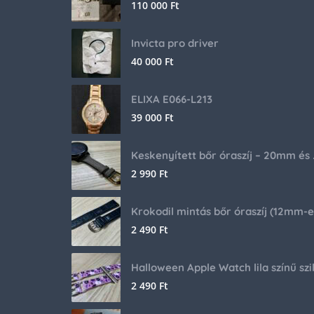
110 000
Ft
Invicta pro driver
40 000
Ft
ELIXA E066-L213
39 000
Ft
Keskenyíte
2 990
Ft
2 490
Ft
2 490
Ft