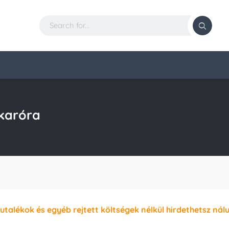
karóra
jutalékok és egyéb rejtett költségek nélkül hirdethetsz nál