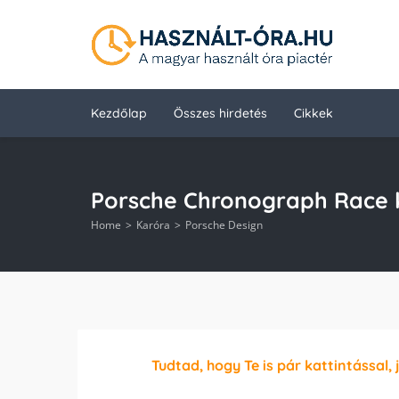
Kezdőlap
Összes hirdetés
Cikkek
Porsche Chronograph Race 
Home
Karóra
Porsche Design
Tudtad, hogy Te is pár kattintással, 