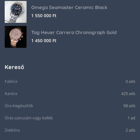
Omega Seamaster Ceramic Black
1 550 000
Ft
Tag Heuer Carrera Chronograph Gold
1 450 000
Ft
Kereső
Falióra
0 ads
Karóra
425 ads
Óra kiegészítők
98 ads
Órás szerszám vagy kellék
1 ad
Zsebóra
2 ads