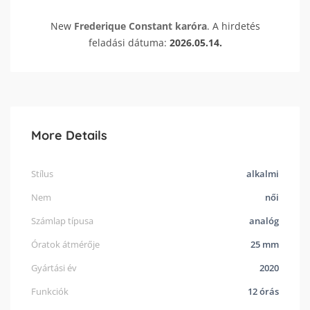
New
Frederique Constant
karóra
. A hirdetés
feladási dátuma:
2026.05.14.
More Details
Stílus
alkalmi
Nem
női
Számlap típusa
analóg
Óratok átmérője
25 mm
Gyártási év
2020
Funkciók
12 órás