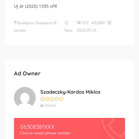
Uj ár (2020) 1395 sFR
Budapest
,
Budapest IX.
937 #32880
kerület
New
2026.05.14.
Ad Owner
Szadeczky-Kardos Miklos
OFFLINE
06308381XXX
Click to reveal phone number