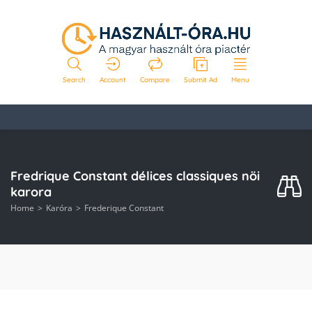
Search
Account
Compare
Submit Ad
Menu
Fredrique Constant délices classiques nöi
karora
Home
Karóra
Frederique Constant