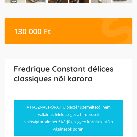
130 000
Ft
Fredrique Constant délices
classiques nöi karora
A HASZNÁLT-ÓRA.HU piactér üzemeltetői nem
vállalnak felelősséget a hirdetések
valóságtartalmáért! Kérjük, legyen körültekintő a
vásárlások során!