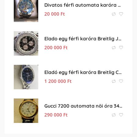
Divatos férfi automata karóra elado
20 000
Ft
Elado egy férfi karóra Breitlig Jupiter Pilot A59028
200 000
Ft
Eladó egy férfi karóra Breitlig Chronospace II
1 200 000
Ft
Gucci 7200 automata nöi óra 34 mm Eta 2892-2 (aranyozott)
290 000
Ft