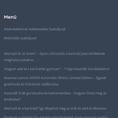
Menü
Adatvédelmi és Adatkezelési Szabályzat
Működési szabályzat
Mennyit ér az órám? – Gyors útmutató a karórád piaci értékének
meghatározásához
Hogyan add el a karórádat gyorsan? – 7 tipp használt óra eladáshoz
Maurice Lacroix AIKON Automatic Wotto Limited Edition – Egyedi
gravírozás és művészet találkozása
Használt órák gondozása és karbantartása – hogyan őrizd meg az
értéküket?
Mennyit ér a karórád? Így állapítsd meg az árát és add el sikeresen
Eladnád az órádat? Így készíts ütős hirdetést, hogy gyorsan vevőre