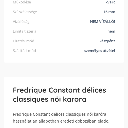
Működése
kvarc
Szíj szélessége
16 mm
Vízállóság
NEM VÍZÁLLÓ!
Limitált széria
nem
Fizetési mód
készpénz
Szállítási mód
személyes átvétel
Fredrique Constant délices
classiques nöi karora
Fredrique Constant délices classiques női karóra
használatlan állapotban eredeti dobozában elado.