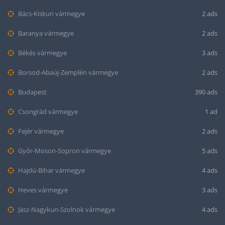
Bács-Kiskun vármegye
2 ads
Baranya vármegye
2 ads
Békés vármegye
3 ads
Borsod-Abaúj-Zemplén vármegye
2 ads
Budapest
390 ads
Csongrád vármegye
1 ad
Fejér vármegye
2 ads
Győr-Moson-Sopron vármegye
5 ads
Hajdú-Bihar vármegye
4 ads
Heves vármegye
3 ads
Jász-Nagykun-Szolnok vármegye
4 ads