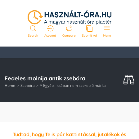
Search
Account
Compare
Submit Ad
Menu
Fedeles molnija antik zsebóra
Home
Zsebóra
* Egyéb, listában nem szereplő márka
Tudtad, hogy Te is pár kattintással, jutalékok és