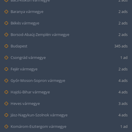
Bács-Kiskun vármegye
2 ads
Baranya vármegye
2 ads
Békés vármegye
2 ads
Borsod-Abaúj-Zemplén vármegye
2 ads
Budapest
345 ads
Csongrád vármegye
1 ad
Fejér vármegye
2 ads
Győr-Moson-Sopron vármegye
4 ads
Hajdú-Bihar vármegye
4 ads
Heves vármegye
3 ads
Jász-Nagykun-Szolnok vármegye
4 ads
Komárom-Esztergom vármegye
1 ad