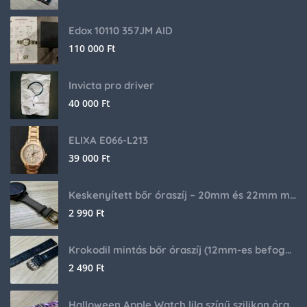
Edox 10110 357JM AID
110 000
Ft
Invicta pro driver
40 000
Ft
ELIXA E066-L213
39 000
Ft
Keskenyített bőr óraszíj – 20mm és 22mm méretben
2 990
Ft
Krokodil mintás bőr óraszíj (12mm-es befogóval rendelkező órához)
2 490
Ft
Halloween Apple Watch lila színű szilikon óraszíj