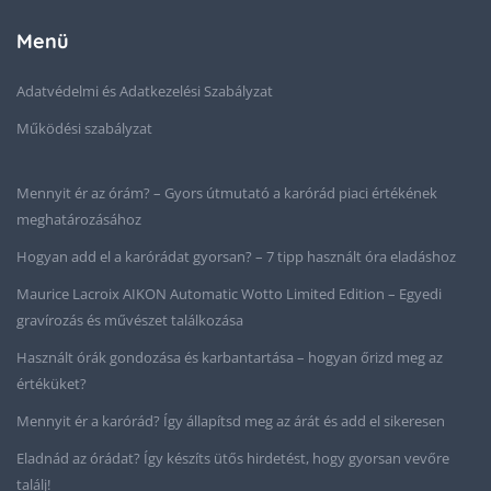
Menü
Adatvédelmi és Adatkezelési Szabályzat
Működési szabályzat
Mennyit ér az órám? – Gyors útmutató a karórád piaci értékének
meghatározásához
Hogyan add el a karórádat gyorsan? – 7 tipp használt óra eladáshoz
Maurice Lacroix AIKON Automatic Wotto Limited Edition – Egyedi
gravírozás és művészet találkozása
Használt órák gondozása és karbantartása – hogyan őrizd meg az
értéküket?
Mennyit ér a karórád? Így állapítsd meg az árát és add el sikeresen
Eladnád az órádat? Így készíts ütős hirdetést, hogy gyorsan vevőre
találj!