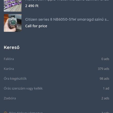
2 490
Ft
Citizen series 8 NB6050-51W smaragd színű számlappal
Call for price
Kereső
Falióra
0 ads
Karóra
379 ads
Óra kiegészítők
98 ads
Órás szerszám vagy kellék
1 ad
Zsebóra
2 ads