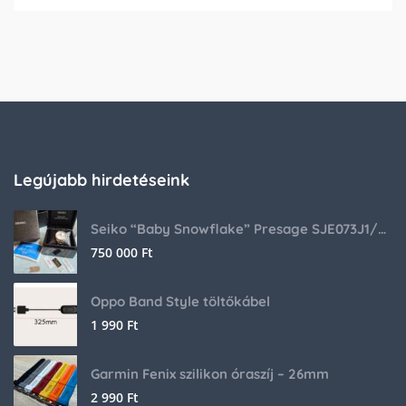
Legújabb hirdetéseink
Seiko “Baby Snowflake” Presage SJE073J1/SARA015 Limited Edition
750 000
Ft
Oppo Band Style töltőkábel
1 990
Ft
Garmin Fenix szilikon óraszíj – 26mm
2 990
Ft