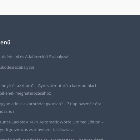
enü
atvédelmi és Adatkezelési Szabályzat
ködési szabályzat
nnyit ér az órám? – Gyors útmutató a karórád piaci
tékének meghatározásához
gyan add el a karórádat gyorsan? – 7 tipp használt óra
adáshoz
urice Lacroix AIKON Automatic Wotto Limited Edition –
yedi gravírozás és művészet találkozása