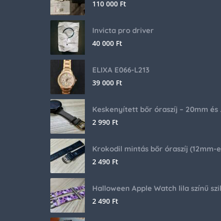
110 000
Ft
Invicta pro driver
40 000
Ft
ELIXA E066-L213
39 000
Ft
Keskenyíte
2 990
Ft
2 490
Ft
2 490
Ft