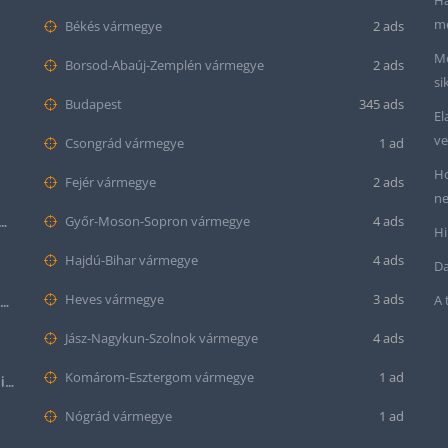
Ha
me
Békés vármegye
2 ads
Me
Borsod-Abaúj-Zemplén vármegye
2 ads
si
Budapest
345 ads
El
ve
Csongrád vármegye
1 ad
Ho
Fejér vármegye
2 ads
ne
tt bőr óraszíj – 20mm és 22mm méretben
Győr-Moson-Sopron vármegye
4 ads
Hi
Hajdú-Bihar vármegye
4 ads
Da
Heves vármegye
3 ads
A 
Krokodil mintás bőr óraszíj (12mm-es befogóval rendelkező órához)
Jász-Nagykun-Szolnok vármegye
4 ads
Komárom-Esztergom vármegye
1 ad
Halloween Apple Watch lila színű szilikon óraszíj
Nógrád vármegye
1 ad