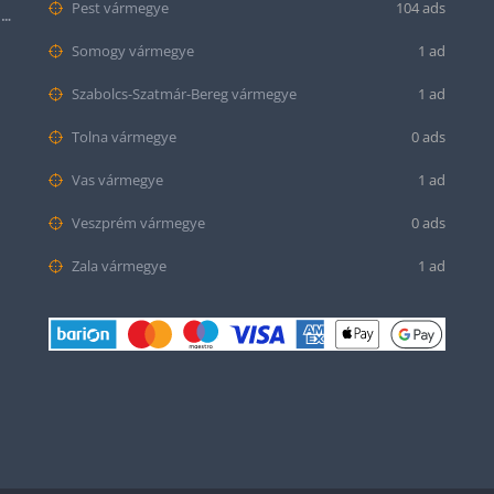
Pest vármegye
104 ads
Citizen series 8 NB6050-51W smaragd színű számlappal
Somogy vármegye
1 ad
Szabolcs-Szatmár-Bereg vármegye
1 ad
Tolna vármegye
0 ads
Vas vármegye
1 ad
Veszprém vármegye
0 ads
Zala vármegye
1 ad