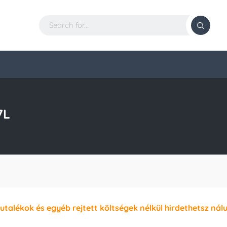
7L
jutalékok és egyéb rejtett költségek nélkül hirdethetsz nál