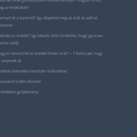
sznált órák gondozása és karbantartása – hogyan őrizd
g az értéküket?
nnyit ér a karórád? Így állapítsd meg az árát és add el
keresen
adnád az órádat? Így készíts ütős hirdetést, hogy gyorsan
vőre találj!
gyan ismerd fel az eredeti Rolex órát? – 7 biztos jel, hogy
 verjenek át
rdetés kiemelési rendszer működése!
vosával szállni élvezet!
tökéletes gyűjtemény