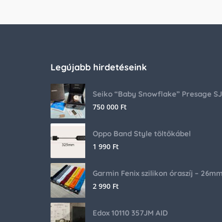
Legújabb hirdetéseink
750 000
Ft
Oppo Band Style töltőkábel
1 990
Ft
Garmin Fenix szilikon óraszíj – 26m
2 990
Ft
Edox 10110 357JM AID