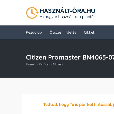
Kezdőlap
Összes hirdetés
Cikkek
Citizen Promaster BN4065-0
Home
Karóra
Citizen
Tudtad, hogy Te is pár kattintással, 