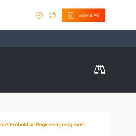
Submit Ad
unk? Próbáld ki! Regisztrálj még ma!!!