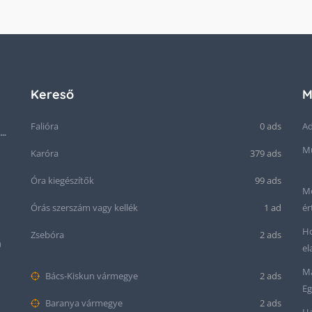
Kereső
M
Falióra
0 ads
Ad
Seiko “Baby Snowflake” Presage SJE073J1/SARA015 Limited Edition
Mű
Karóra
379 ads
Óra kiegészítők
99 ads
Me
Órás szerszám vagy kellék
1 ad
ér
Ho
Zsebóra
2 ads
m
el
Ma
Bács-Kiskun vármegye
2 ads
Eg
Baranya vármegye
2 ads