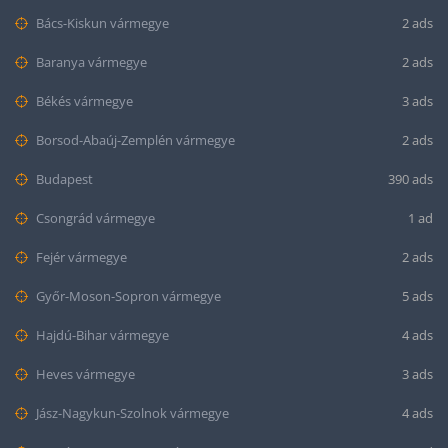
Bács-Kiskun vármegye
2 ads
Baranya vármegye
2 ads
Békés vármegye
3 ads
Borsod-Abaúj-Zemplén vármegye
2 ads
Budapest
390 ads
Csongrád vármegye
1 ad
Fejér vármegye
2 ads
Győr-Moson-Sopron vármegye
5 ads
Hajdú-Bihar vármegye
4 ads
Heves vármegye
3 ads
Jász-Nagykun-Szolnok vármegye
4 ads