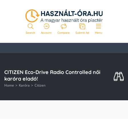
Search
Account
Compare
Submit Ad
Menu
CITIZEN Eco-Drive Radio Controlled női
karóra eladó!
Home
Karóra
Citizen