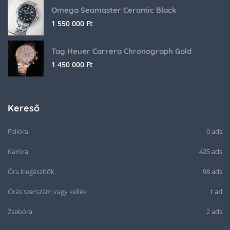
Omega Seamaster Ceramic Black
1 550 000
Ft
Tag Heuer Carrera Chronograph Gold
1 450 000
Ft
Kereső
Falióra
0 ads
Karóra
425 ads
Óra kiegészítők
98 ads
Órás szerszám vagy kellék
1 ad
Zsebóra
2 ads