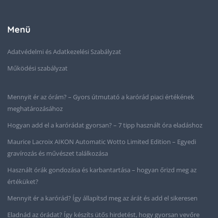
Menü
Adatvédelmi és Adatkezelési Szabályzat
Működési szabályzat
Mennyit ér az órám? – Gyors útmutató a karórád piaci értékének
meghatározásához
Hogyan add el a karórádat gyorsan? – 7 tipp használt óra eladáshoz
Maurice Lacroix AIKON Automatic Wotto Limited Edition – Egyedi
gravírozás és művészet találkozása
Használt órák gondozása és karbantartása – hogyan őrizd meg az
értéküket?
Mennyit ér a karórád? Így állapítsd meg az árát és add el sikeresen
Eladnád az órádat? Így készíts ütős hirdetést, hogy gyorsan vevőre