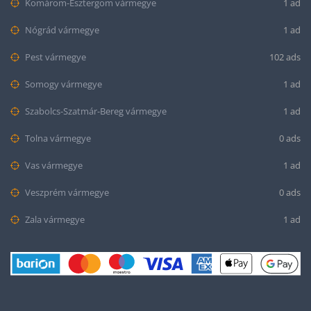
Komárom-Esztergom vármegye
1 ad
Nógrád vármegye
1 ad
Pest vármegye
102 ads
Somogy vármegye
1 ad
Szabolcs-Szatmár-Bereg vármegye
1 ad
Tolna vármegye
0 ads
Vas vármegye
1 ad
Veszprém vármegye
0 ads
Zala vármegye
1 ad