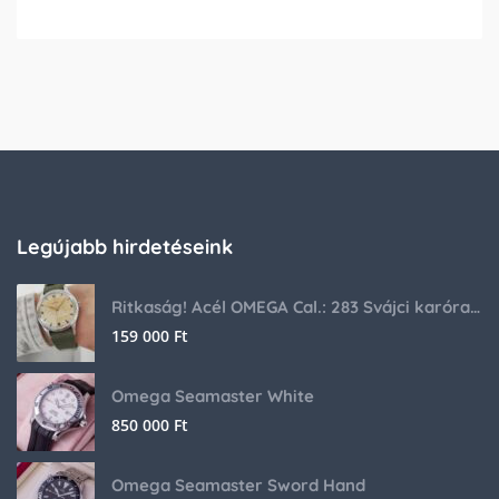
Legújabb hirdetéseink
Ritkaság! Acél OMEGA Cal.: 283 Svájci karóra 1953-ból!
159 000
Ft
Omega Seamaster White
850 000
Ft
Omega Seamaster Sword Hand